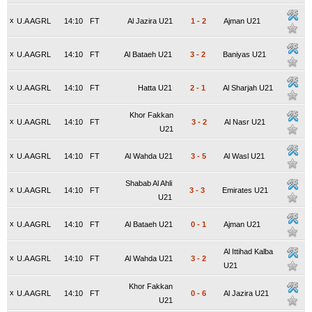
x
U.A AGRL
14:10
FT
Al Jazira U21
1
-
2
Ajman U21
x
U.A AGRL
14:10
FT
Al Bataeh U21
3
-
2
Baniyas U21
x
U.A AGRL
14:10
FT
Hatta U21
2
-
1
Al Sharjah U21
Khor Fakkan
x
U.A AGRL
14:10
FT
3
-
2
Al Nasr U21
U21
x
U.A AGRL
14:10
FT
Al Wahda U21
3
-
5
Al Wasl U21
Shabab Al Ahli
x
U.A AGRL
14:10
FT
3
-
3
Emirates U21
U21
x
U.A AGRL
14:10
FT
Al Bataeh U21
0
-
1
Ajman U21
Al Ittihad Kalba
x
U.A AGRL
14:10
FT
Al Wahda U21
3
-
2
U21
Khor Fakkan
x
U.A AGRL
14:10
FT
0
-
6
Al Jazira U21
U21