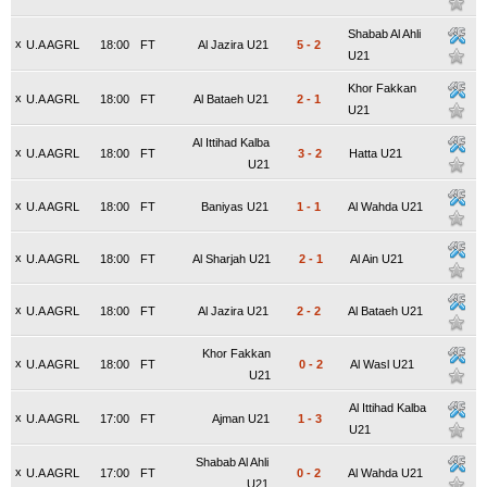
Shabab Al Ahli
x
U.A AGRL
18:00
FT
Al Jazira U21
5
-
2
U21
Khor Fakkan
x
U.A AGRL
18:00
FT
Al Bataeh U21
2
-
1
U21
Al Ittihad Kalba
x
U.A AGRL
18:00
FT
3
-
2
Hatta U21
U21
x
U.A AGRL
18:00
FT
Baniyas U21
1
-
1
Al Wahda U21
x
U.A AGRL
18:00
FT
Al Sharjah U21
2
-
1
Al Ain U21
x
U.A AGRL
18:00
FT
Al Jazira U21
2
-
2
Al Bataeh U21
Khor Fakkan
x
U.A AGRL
18:00
FT
0
-
2
Al Wasl U21
U21
Al Ittihad Kalba
x
U.A AGRL
17:00
FT
Ajman U21
1
-
3
U21
Shabab Al Ahli
x
U.A AGRL
17:00
FT
0
-
2
Al Wahda U21
U21