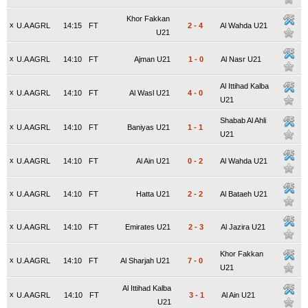
Khor Fakkan
x
U.A AGRL
14:15
FT
2
-
4
Al Wahda U21
U21
x
U.A AGRL
14:10
FT
Ajman U21
1
-
0
Al Nasr U21
Al Ittihad Kalba
x
U.A AGRL
14:10
FT
Al Wasl U21
4
-
0
U21
Shabab Al Ahli
x
U.A AGRL
14:10
FT
Baniyas U21
1
-
1
U21
x
U.A AGRL
14:10
FT
Al Ain U21
0
-
2
Al Wahda U21
x
U.A AGRL
14:10
FT
Hatta U21
2
-
2
Al Bataeh U21
x
U.A AGRL
14:10
FT
Emirates U21
2
-
3
Al Jazira U21
Khor Fakkan
x
U.A AGRL
14:10
FT
Al Sharjah U21
7
-
0
U21
Al Ittihad Kalba
x
U.A AGRL
14:10
FT
3
-
1
Al Ain U21
U21