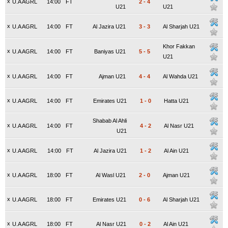
x
U.A AGRL
14:00
FT
2
-
4
U21
U21
x
U.A AGRL
14:00
FT
Al Jazira U21
3
-
3
Al Sharjah U21
Khor Fakkan
x
U.A AGRL
14:00
FT
Baniyas U21
5
-
5
U21
x
U.A AGRL
14:00
FT
Ajman U21
4
-
4
Al Wahda U21
x
U.A AGRL
14:00
FT
Emirates U21
1
-
0
Hatta U21
Shabab Al Ahli
x
U.A AGRL
14:00
FT
4
-
2
Al Nasr U21
U21
x
U.A AGRL
14:00
FT
Al Jazira U21
1
-
2
Al Ain U21
x
U.A AGRL
18:00
FT
Al Wasl U21
2
-
0
Ajman U21
x
U.A AGRL
18:00
FT
Emirates U21
0
-
6
Al Sharjah U21
x
U.A AGRL
18:00
FT
Al Nasr U21
0
-
2
Al Ain U21