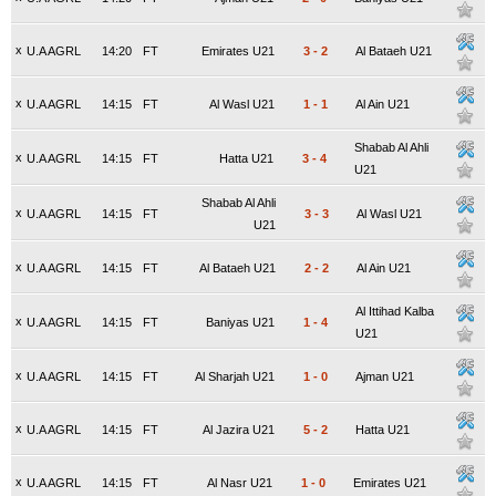
x
U.A AGRL
14:20
FT
Emirates U21
3
-
2
Al Bataeh U21
x
U.A AGRL
14:15
FT
Al Wasl U21
1
-
1
Al Ain U21
Shabab Al Ahli
x
U.A AGRL
14:15
FT
Hatta U21
3
-
4
U21
Shabab Al Ahli
x
U.A AGRL
14:15
FT
3
-
3
Al Wasl U21
U21
x
U.A AGRL
14:15
FT
Al Bataeh U21
2
-
2
Al Ain U21
Al Ittihad Kalba
x
U.A AGRL
14:15
FT
Baniyas U21
1
-
4
U21
x
U.A AGRL
14:15
FT
Al Sharjah U21
1
-
0
Ajman U21
x
U.A AGRL
14:15
FT
Al Jazira U21
5
-
2
Hatta U21
x
U.A AGRL
14:15
FT
Al Nasr U21
1
-
0
Emirates U21