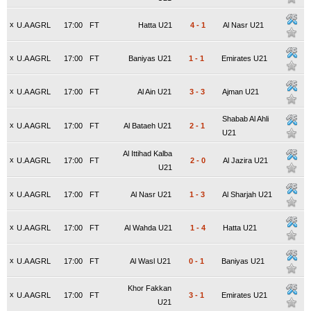
x
U.A AGRL
17:00
FT
Hatta U21
4
-
1
Al Nasr U21
x
U.A AGRL
17:00
FT
Baniyas U21
1
-
1
Emirates U21
x
U.A AGRL
17:00
FT
Al Ain U21
3
-
3
Ajman U21
Shabab Al Ahli
x
U.A AGRL
17:00
FT
Al Bataeh U21
2
-
1
U21
Al Ittihad Kalba
x
U.A AGRL
17:00
FT
2
-
0
Al Jazira U21
U21
x
U.A AGRL
17:00
FT
Al Nasr U21
1
-
3
Al Sharjah U21
x
U.A AGRL
17:00
FT
Al Wahda U21
1
-
4
Hatta U21
x
U.A AGRL
17:00
FT
Al Wasl U21
0
-
1
Baniyas U21
Khor Fakkan
x
U.A AGRL
17:00
FT
3
-
1
Emirates U21
U21