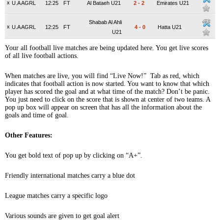
x
U.A AGRL
12:25
FT
Al Bataeh U21
2
-
2
Emirates U21
Shabab Al Ahli
x
U.A AGRL
12:25
FT
4
-
0
Hatta U21
U21
Your all football live matches are being updated here. You get live scores
of all live football actions.
When matches are live, you will find “Live Now!” Tab as red, which
indicates that football action is now started. You want to know that which
player has scored the goal and at what time of the match? Don’t be panic.
You just need to click on the score that is shown at center of two teams. A
pop up box will appear on screen that has all the information about the
goals and time of goal.
Other Features:
You get bold text of pop up by clicking on “A+”.
Friendly international matches carry a blue dot
League matches carry a specific logo
Various sounds are given to get goal alert