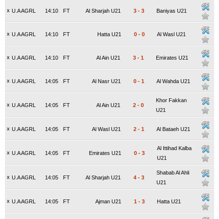
x
U.A AGRL
14:10
FT
Al Sharjah U21
3
-
3
Baniyas U21
x
U.A AGRL
14:10
FT
Hatta U21
0
-
0
Al Wasl U21
x
U.A AGRL
14:10
FT
Al Ain U21
3
-
1
Emirates U21
x
U.A AGRL
14:05
FT
Al Nasr U21
0
-
1
Al Wahda U21
Khor Fakkan
x
U.A AGRL
14:05
FT
Al Ain U21
2
-
0
U21
x
U.A AGRL
14:05
FT
Al Wasl U21
2
-
1
Al Bataeh U21
Al Ittihad Kalba
x
U.A AGRL
14:05
FT
Emirates U21
0
-
3
U21
Shabab Al Ahli
x
U.A AGRL
14:05
FT
Al Sharjah U21
4
-
3
U21
x
U.A AGRL
14:05
FT
Ajman U21
1
-
3
Hatta U21