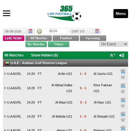
Menu
06:04
08-08-2026
GMT 0:0
98 Matches
Show Hidden (
0
)
U.A.E - Arabian Gulf Reserve League
x
U.A AGRL
14:20
FT
Al Ain U21
1
-
0
Al Jazira U21
Al Ittihad Kalba
Khor Fakkan
x
U.A AGRL
14:20
FT
5
-
1
U21
U21
x
U.A AGRL
14:20
FT
Al Wasl U21
5
-
2
Al Nasr U21
x
U.A AGRL
14:20
FT
Al Wahda U21
1
-
0
Al Sharjah U21
x
U.A AGRL
14:20
FT
Ajman U21
2
-
0
Baniyas U21