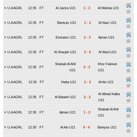
x
U.A AGRL
12:35
FT
Al Jazira U21
1
-
2
Al Wahda U21
x
U.A AGRL
12:35
FT
Baniyas U21
1
-
2
Al Nasr U21
x
U.A AGRL
12:35
FT
Emirates U21
2
-
3
Ajman U21
x
U.A AGRL
12:35
FT
Al Sharjah U21
2
-
0
Al Wasl U21
Shabab Al Ahli
Khor Fakkan
x
U.A AGRL
12:35
FT
2
-
2
U21
U21
x
U.A AGRL
12:35
FT
Hatta U21
2
-
3
Al Ain U21
Al Ittihad Kalba
x
U.A AGRL
12:35
FT
Al Bataeh U21
2
-
2
U21
Shabab Al Ahli
x
U.A AGRL
12:30
FT
Ajman U21
1
-
2
U21
x
U.A AGRL
12:30
FT
Al Ain U21
0
-
0
Baniyas U21