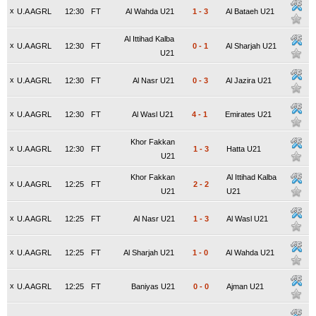
x
U.A AGRL
12:30
FT
Al Wahda U21
1
-
3
Al Bataeh U21
Al Ittihad Kalba
x
U.A AGRL
12:30
FT
0
-
1
Al Sharjah U21
U21
x
U.A AGRL
12:30
FT
Al Nasr U21
0
-
3
Al Jazira U21
x
U.A AGRL
12:30
FT
Al Wasl U21
4
-
1
Emirates U21
Khor Fakkan
x
U.A AGRL
12:30
FT
1
-
3
Hatta U21
U21
Khor Fakkan
Al Ittihad Kalba
x
U.A AGRL
12:25
FT
2
-
2
U21
U21
x
U.A AGRL
12:25
FT
Al Nasr U21
1
-
3
Al Wasl U21
x
U.A AGRL
12:25
FT
Al Sharjah U21
1
-
0
Al Wahda U21
x
U.A AGRL
12:25
FT
Baniyas U21
0
-
0
Ajman U21