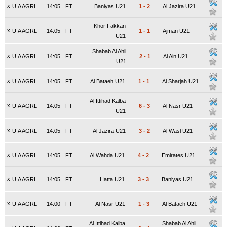
x
U.A AGRL
14:05
FT
Baniyas U21
1
-
2
Al Jazira U21
Khor Fakkan
x
U.A AGRL
14:05
FT
1
-
1
Ajman U21
U21
Shabab Al Ahli
x
U.A AGRL
14:05
FT
2
-
1
Al Ain U21
U21
x
U.A AGRL
14:05
FT
Al Bataeh U21
1
-
1
Al Sharjah U21
Al Ittihad Kalba
x
U.A AGRL
14:05
FT
6
-
3
Al Nasr U21
U21
x
U.A AGRL
14:05
FT
Al Jazira U21
3
-
2
Al Wasl U21
x
U.A AGRL
14:05
FT
Al Wahda U21
4
-
2
Emirates U21
x
U.A AGRL
14:05
FT
Hatta U21
3
-
3
Baniyas U21
x
U.A AGRL
14:00
FT
Al Nasr U21
1
-
3
Al Bataeh U21
Al Ittihad Kalba
Shabab Al Ahli