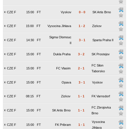
x
CZE F
15:00
FT
Vyskov
0
-
0
SK Artis Brno
x
CZE F
15:00
FT
Vysocina Jihlava
1
-
2
Zizkov
Sigma Olomouc
x
CZE F
14:30
FT
3
-
1
Sparta Praha II
II
x
CZE F
15:00
FT
Dukla Praha
3
-
2
SK Prostejov
FC Silon
x
CZE F
15:00
FT
FC Vlasim
2
-
1
Taborsko
x
CZE F
15:00
FT
Opava
3
-
1
Vyskov
x
CZE F
08:15
FT
Zizkov
1
-
1
FK Varnsdorf
FC Zbrojovka
x
CZE F
15:00
FT
SK Artis Brno
1
-
1
Brno
Vysocina
x
CZE F
15:00
FT
FK Pribram
1
-
1
Jihlava