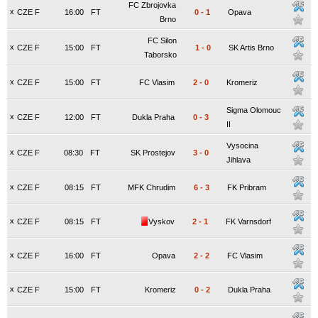
FC Zbrojovka
x
CZE F
16:00
FT
0
-
1
Opava
Brno
FC Silon
x
CZE F
15:00
FT
1
-
0
SK Artis Brno
Taborsko
x
CZE F
15:00
FT
FC Vlasim
2
-
0
Kromeriz
Sigma Olomouc
x
CZE F
12:00
FT
Dukla Praha
0
-
3
II
Vysocina
x
CZE F
08:30
FT
SK Prostejov
3
-
0
Jihlava
x
CZE F
08:15
FT
MFK Chrudim
6
-
3
FK Pribram
x
CZE F
08:15
FT
Vyskov
2
-
1
FK Varnsdorf
x
CZE F
16:00
FT
Opava
2
-
2
FC Vlasim
x
CZE F
15:00
FT
Kromeriz
0
-
2
Dukla Praha