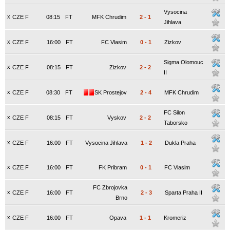
Vysocina
x
CZE F
08:15
FT
MFK Chrudim
2
-
1
Jihlava
x
CZE F
16:00
FT
FC Vlasim
0
-
1
Zizkov
Sigma Olomouc
x
CZE F
08:15
FT
Zizkov
2
-
2
II
x
CZE F
08:30
FT
SK Prostejov
2
-
4
MFK Chrudim
FC Silon
x
CZE F
08:15
FT
Vyskov
2
-
2
Taborsko
x
CZE F
16:00
FT
Vysocina Jihlava
1
-
2
Dukla Praha
x
CZE F
16:00
FT
FK Pribram
0
-
1
FC Vlasim
FC Zbrojovka
x
CZE F
16:00
FT
2
-
3
Sparta Praha II
Brno
x
CZE F
16:00
FT
Opava
1
-
1
Kromeriz