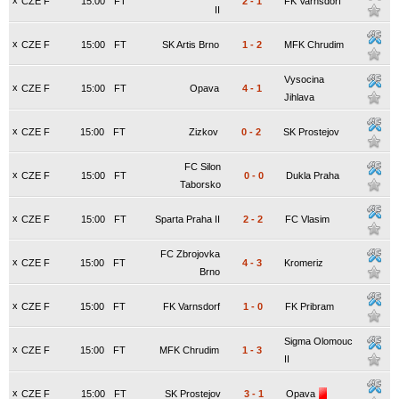
x
CZE F
15:00
FT
2
-
1
FK Varnsdorf
II
x
CZE F
15:00
FT
SK Artis Brno
1
-
2
MFK Chrudim
Vysocina
x
CZE F
15:00
FT
Opava
4
-
1
Jihlava
x
CZE F
15:00
FT
Zizkov
0
-
2
SK Prostejov
FC Silon
x
CZE F
15:00
FT
0
-
0
Dukla Praha
Taborsko
x
CZE F
15:00
FT
Sparta Praha II
2
-
2
FC Vlasim
FC Zbrojovka
x
CZE F
15:00
FT
4
-
3
Kromeriz
Brno
x
CZE F
15:00
FT
FK Varnsdorf
1
-
0
FK Pribram
Sigma Olomouc
x
CZE F
15:00
FT
MFK Chrudim
1
-
3
II
x
CZE F
15:00
FT
SK Prostejov
3
-
1
Opava