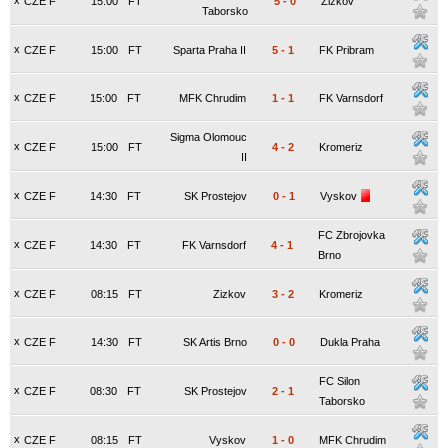
x
CZE F
15:00
FT
5
-
0
Zizkov
Taborsko
x
CZE F
15:00
FT
Sparta Praha II
5
-
1
FK Pribram
x
CZE F
15:00
FT
MFK Chrudim
1
-
1
FK Varnsdorf
Sigma Olomouc
x
CZE F
15:00
FT
4
-
2
Kromeriz
II
x
CZE F
14:30
FT
SK Prostejov
0
-
1
Vyskov
FC Zbrojovka
x
CZE F
14:30
FT
FK Varnsdorf
4
-
1
Brno
x
CZE F
08:15
FT
Zizkov
3
-
2
Kromeriz
x
CZE F
14:30
FT
SK Artis Brno
0
-
0
Dukla Praha
FC Silon
x
CZE F
08:30
FT
SK Prostejov
2
-
1
Taborsko
x
CZE F
08:15
FT
Vyskov
1
-
0
MFK Chrudim