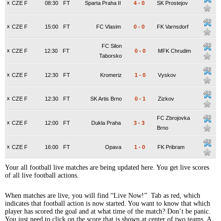
x
CZE F
08:30
FT
Sparta Praha II
4
-
0
SK Prostejov
x
CZE F
15:00
FT
FC Vlasim
0
-
0
FK Varnsdorf
FC Silon
x
CZE F
12:30
FT
0
-
0
MFK Chrudim
Taborsko
x
CZE F
12:30
FT
Kromeriz
1
-
0
Vyskov
x
CZE F
12:30
FT
SK Artis Brno
0
-
1
Zizkov
FC Zbrojovka
x
CZE F
12:00
FT
Dukla Praha
3
-
3
Brno
x
CZE F
16:00
FT
Opava
1
-
0
FK Pribram
Your all football live matches are being updated here. You get live scores
of all live football actions.
When matches are live, you will find “Live Now!” Tab as red, which
indicates that football action is now started. You want to know that which
player has scored the goal and at what time of the match? Don’t be panic.
You just need to click on the score that is shown at center of two teams. A