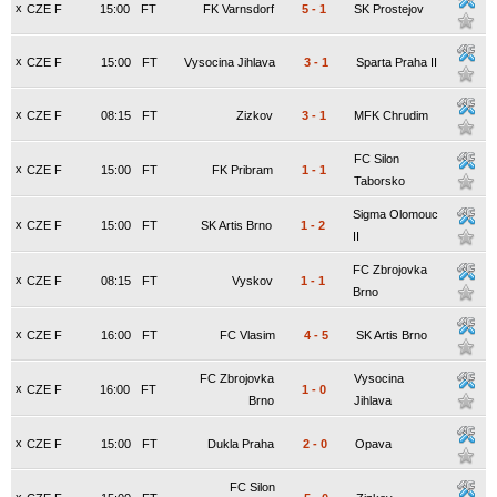
x
CZE F
15:00
FT
FK Varnsdorf
5
-
1
SK Prostejov
x
CZE F
15:00
FT
Vysocina Jihlava
3
-
1
Sparta Praha II
x
CZE F
08:15
FT
Zizkov
3
-
1
MFK Chrudim
FC Silon
x
CZE F
15:00
FT
FK Pribram
1
-
1
Taborsko
Sigma Olomouc
x
CZE F
15:00
FT
SK Artis Brno
1
-
2
II
FC Zbrojovka
x
CZE F
08:15
FT
Vyskov
1
-
1
Brno
x
CZE F
16:00
FT
FC Vlasim
4
-
5
SK Artis Brno
FC Zbrojovka
Vysocina
x
CZE F
16:00
FT
1
-
0
Brno
Jihlava
x
CZE F
15:00
FT
Dukla Praha
2
-
0
Opava
FC Silon