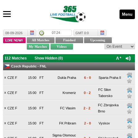
Menu
07:25
08-09-2026
GMT 0:0
112 Matches
Show Hidden (
0
)
Czech Republic - FNL
x
CZE F
15:00
FT
Dukla Praha
6
-
0
Sparta Praha II
FC Silon
x
CZE F
15:00
FT
Kromeriz
0
-
2
Taborsko
FC Zbrojovka
x
CZE F
15:00
FT
FC Vlasim
2
-
2
Brno
x
CZE F
15:00
FT
FK Pribram
2
-
0
Vyskov
Sigma Olomouc