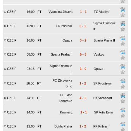
x
CZE F
16:00
FT
Vysocina Jihlava
1
-
1
FC Vlasim
Sigma Olomouc
x
CZE F
16:00
FT
FK Pribram
0
-
1
II
x
CZE F
16:00
FT
Opava
3
-
2
Sparta Praha II
x
CZE F
08:30
FT
Sparta Praha II
5
-
3
Vyskov
Sigma Olomouc
x
CZE F
08:15
FT
1
-
0
Opava
II
FC Zbrojovka
x
CZE F
16:00
FT
1
-
2
SK Prostejov
Brno
FC Silon
x
CZE F
14:30
FT
4
-
1
FK Varnsdorf
Taborsko
x
CZE F
14:30
FT
Kromeriz
1
-
1
SK Artis Brno
x
CZE F
12:00
FT
Dukla Praha
1
-
2
FK Pribram