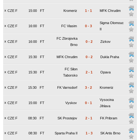
x
CZE F
15:00
FT
Kromeriz
1
-
1
MFK Chrudim
Sigma Olomouc
x
CZE F
16:00
FT
FC Vlasim
0
-
3
II
FC Zbrojovka
x
CZE F
16:00
FT
0
-
2
Zizkov
Brno
x
CZE F
15:30
FT
MFK Chrudim
0
-
2
Dukla Praha
FC Silon
x
CZE F
15:30
FT
2
-
1
Opava
Taborsko
x
CZE F
15:30
FT
FK Varnsdorf
3
-
2
Kromeriz
Vysocina
x
CZE F
15:00
FT
Vyskov
0
-
1
Jihlava
x
CZE F
08:30
FT
SK Prostejov
2
-
1
FK Pribram
x
CZE F
08:30
FT
Sparta Praha II
1
-
3
SK Artis Brno