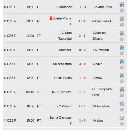
x
CZE F
13:00
FT
FK Varnsdorf
1
-
1
SK Artis Brno
Sparta Praha
x
CZE F
08:30
FT
1
-
2
FK Varnsdorf
II
FC Silon
Vysocina
x
CZE F
13:00
FT
2
-
1
Taborsko
Jihlava
x
CZE F
13:00
FT
Kromeriz
0
-
2
FK Pribram
x
CZE F
13:00
FT
SK Artis Brno
3
-
0
Opava
x
CZE F
12:00
FT
Dukla Praha
1
-
0
Zizkov
FC Zbrojovka
x
CZE F
08:15
FT
MFK Chrudim
3
-
1
Brno
x
CZE F
16:00
FT
FC Vlasim
2
-
1
SK Prostejov
Sigma Olomouc
x
CZE F
15:00
FT
1
-
0
Vyskov
II