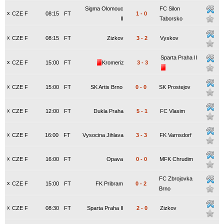
Sigma Olomouc
FC Silon
x
CZE F
08:15
FT
1
-
0
II
Taborsko
x
CZE F
08:15
FT
Zizkov
3
-
2
Vyskov
Sparta Praha II
x
CZE F
15:00
FT
Kromeriz
3
-
3
x
CZE F
15:00
FT
SK Artis Brno
0
-
0
SK Prostejov
x
CZE F
12:00
FT
Dukla Praha
5
-
1
FC Vlasim
x
CZE F
16:00
FT
Vysocina Jihlava
3
-
3
FK Varnsdorf
x
CZE F
16:00
FT
Opava
0
-
0
MFK Chrudim
FC Zbrojovka
x
CZE F
15:00
FT
FK Pribram
0
-
2
Brno
x
CZE F
08:30
FT
Sparta Praha II
2
-
0
Zizkov