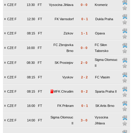
x
CZE F
13:30
FT
Vysocina Jihlava
0
-
0
Kromeriz
x
CZE F
12:30
FT
FK Varnsdorf
0
-
1
Dukla Praha
x
CZE F
08:15
FT
Zizkov
1
-
1
Opava
FC Zbrojovka
FC Silon
x
CZE F
16:00
FT
0
-
0
Brno
Taborsko
Sigma Olomouc
x
CZE F
08:30
FT
SK Prostejov
2
-
0
II
x
CZE F
08:15
FT
Vyskov
2
-
2
FC Vlasim
x
CZE F
08:15
FT
MFK Chrudim
0
-
2
Sparta Praha II
x
CZE F
16:00
FT
FK Pribram
0
-
1
SK Artis Brno
Sigma Olomouc
Vysocina
x
CZE F
14:00
FT
3
-
0
II
Jihlava