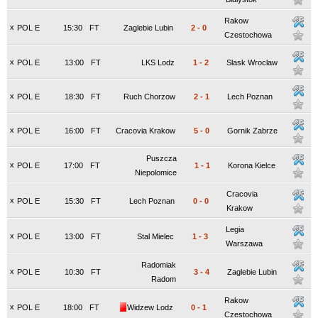
Rakow
x
POL E
15:30
FT
Zaglebie Lubin
2
-
0
Czestochowa
x
POL E
13:00
FT
LKS Lodz
1
-
2
Slask Wroclaw
x
POL E
18:30
FT
Ruch Chorzow
2
-
1
Lech Poznan
x
POL E
16:00
FT
Cracovia Krakow
5
-
0
Gornik Zabrze
Puszcza
x
POL E
17:00
FT
1
-
1
Korona Kielce
Niepolomice
Cracovia
x
POL E
15:30
FT
Lech Poznan
0
-
0
Krakow
Legia
x
POL E
13:00
FT
Stal Mielec
1
-
3
Warszawa
Radomiak
x
POL E
10:30
FT
3
-
4
Zaglebie Lubin
Radom
Rakow
x
POL E
18:00
FT
Widzew Lodz
0
-
1
Czestochowa