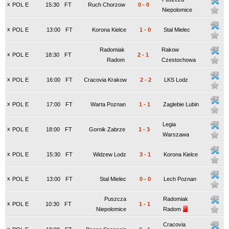
x
POL E
15:30
FT
Ruch Chorzow
0
-
0
Niepolomice
x
POL E
13:00
FT
Korona Kielce
1
-
0
Stal Mielec
Radomiak
Rakow
x
POL E
18:30
FT
2
-
1
Radom
Czestochowa
x
POL E
16:00
FT
Cracovia Krakow
2
-
2
LKS Lodz
x
POL E
17:00
FT
Warta Poznan
1
-
1
Zaglebie Lubin
Legia
x
POL E
18:00
FT
Gornik Zabrze
1
-
3
Warszawa
x
POL E
15:30
FT
Widzew Lodz
3
-
1
Korona Kielce
x
POL E
13:00
FT
Stal Mielec
0
-
0
Lech Poznan
Puszcza
Radomiak
x
POL E
10:30
FT
1
-
1
Niepolomice
Radom
Cracovia