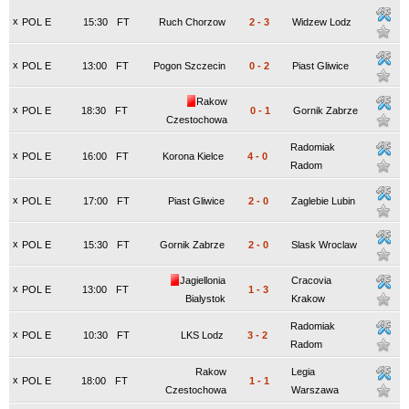
x
POL E
15:30
FT
Ruch Chorzow
2
-
3
Widzew Lodz
x
POL E
13:00
FT
Pogon Szczecin
0
-
2
Piast Gliwice
Rakow
x
POL E
18:30
FT
0
-
1
Gornik Zabrze
Czestochowa
Radomiak
x
POL E
16:00
FT
Korona Kielce
4
-
0
Radom
x
POL E
17:00
FT
Piast Gliwice
2
-
0
Zaglebie Lubin
x
POL E
15:30
FT
Gornik Zabrze
2
-
0
Slask Wroclaw
Jagiellonia
Cracovia
x
POL E
13:00
FT
1
-
3
Bialystok
Krakow
Radomiak
x
POL E
10:30
FT
LKS Lodz
3
-
2
Radom
Rakow
Legia
x
POL E
18:00
FT
1
-
1
Czestochowa
Warszawa