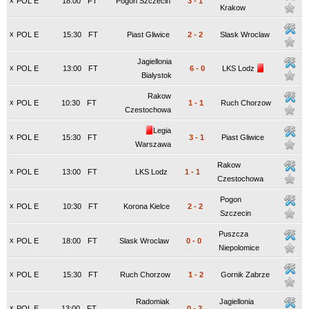
x
POL E
18:00
FT
Pogon Szczecin
3
-
1
Krakow
x
POL E
15:30
FT
Piast Gliwice
2
-
2
Slask Wroclaw
Jagiellonia
x
POL E
13:00
FT
6
-
0
LKS Lodz
Bialystok
Rakow
x
POL E
10:30
FT
1
-
1
Ruch Chorzow
Czestochowa
Legia
x
POL E
15:30
FT
3
-
1
Piast Gliwice
Warszawa
Rakow
x
POL E
13:00
FT
LKS Lodz
1
-
1
Czestochowa
Pogon
x
POL E
10:30
FT
Korona Kielce
2
-
2
Szczecin
Puszcza
x
POL E
18:00
FT
Slask Wroclaw
0
-
0
Niepolomice
x
POL E
15:30
FT
Ruch Chorzow
1
-
2
Gornik Zabrze
Radomiak
Jagiellonia
x
POL E
13:00
FT
0
-
2