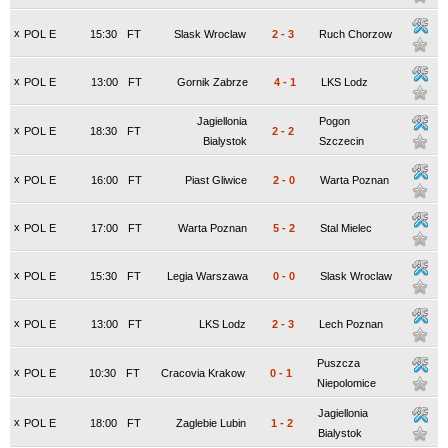
x
POL E
15:30
FT
Slask Wroclaw
2
-
3
Ruch Chorzow
x
POL E
13:00
FT
Gornik Zabrze
4
-
1
LKS Lodz
Jagiellonia
Pogon
x
POL E
18:30
FT
2
-
2
Bialystok
Szczecin
x
POL E
16:00
FT
Piast Gliwice
2
-
0
Warta Poznan
x
POL E
17:00
FT
Warta Poznan
5
-
2
Stal Mielec
x
POL E
15:30
FT
Legia Warszawa
0
-
0
Slask Wroclaw
x
POL E
13:00
FT
LKS Lodz
2
-
3
Lech Poznan
Puszcza
x
POL E
10:30
FT
Cracovia Krakow
0
-
1
Niepolomice
Jagiellonia
x
POL E
18:00
FT
Zaglebie Lubin
1
-
2
Bialystok