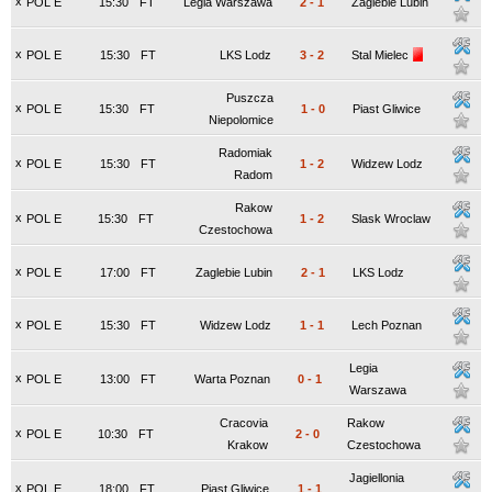
x
POL E
15:30
FT
Legia Warszawa
2
-
1
Zaglebie Lubin
x
POL E
15:30
FT
LKS Lodz
3
-
2
Stal Mielec
Puszcza
x
POL E
15:30
FT
1
-
0
Piast Gliwice
Niepolomice
Radomiak
x
POL E
15:30
FT
1
-
2
Widzew Lodz
Radom
Rakow
x
POL E
15:30
FT
1
-
2
Slask Wroclaw
Czestochowa
x
POL E
17:00
FT
Zaglebie Lubin
2
-
1
LKS Lodz
x
POL E
15:30
FT
Widzew Lodz
1
-
1
Lech Poznan
Legia
x
POL E
13:00
FT
Warta Poznan
0
-
1
Warszawa
Cracovia
Rakow
x
POL E
10:30
FT
2
-
0
Krakow
Czestochowa
Jagiellonia
x
POL E
18:00
FT
Piast Gliwice
1
-
1