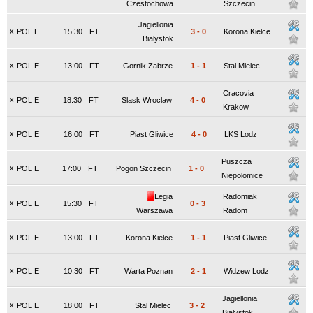
Czestochowa
Szczecin
Jagiellonia
x
POL E
15:30
FT
3
-
0
Korona Kielce
Bialystok
x
POL E
13:00
FT
Gornik Zabrze
1
-
1
Stal Mielec
Cracovia
x
POL E
18:30
FT
Slask Wroclaw
4
-
0
Krakow
x
POL E
16:00
FT
Piast Gliwice
4
-
0
LKS Lodz
Puszcza
x
POL E
17:00
FT
Pogon Szczecin
1
-
0
Niepolomice
Legia
Radomiak
x
POL E
15:30
FT
0
-
3
Warszawa
Radom
x
POL E
13:00
FT
Korona Kielce
1
-
1
Piast Gliwice
x
POL E
10:30
FT
Warta Poznan
2
-
1
Widzew Lodz
Jagiellonia
x
POL E
18:00
FT
Stal Mielec
3
-
2
Bialystok