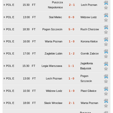
Puszcza
x
POL E
15:30
FT
2
-
1
Lech Poznan
Niepolomice
x
POL E
13:00
FT
Stal Mielec
0
-
0
Widzew Lodz
x
POL E
18:30
FT
Pogon Szczecin
5
-
0
Ruch Chorzow
x
POL E
16:00
FT
Warta Poznan
1
-
0
Korona Kielce
x
POL E
17:00
FT
Zaglebie Lubin
1
-
2
Gornik Zabrze
Jagiellonia
x
POL E
15:30
FT
Legia Warszawa
1
-
1
Bialystok
Pogon
x
POL E
13:00
FT
Lech Poznan
1
-
0
Szczecin
x
POL E
10:30
FT
Widzew Lodz
1
-
0
Piast Gliwice
x
POL E
18:00
FT
Slask Wroclaw
2
-
1
Warta Poznan
Puszcza