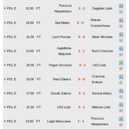
Puszcza
x
POL E
10:30
FT
2
-
2
Zaglebie Lubin
Niepolomice
Rakow
x
POL E
18:00
FT
Stal Mielec
0
-
0
Czestochowa
x
POL E
15:30
FT
Lech Poznan
0
-
0
Slask Wroclaw
Jagiellonia
x
POL E
13:00
FT
1
-
1
Ruch Chorzow
Bialystok
x
POL E
18:30
FT
Pogon Szczecin
4
-
2
LKS Lodz
Cracovia
x
POL E
16:00
FT
Piast Gliwice
0
-
0
Krakow
x
POL E
17:00
FT
Gornik Zabrze
3
-
1
Korona Kielce
x
POL E
15:30
FT
LKS Lodz
0
-
2
Widzew Lodz
Puszcza
x
POL E
13:00
FT
Legia Warszawa
1
-
1
Niepolomice