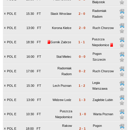
Bialystok
Radomiak
x
POL E
15:30
FT
Slask Wroclaw
2
-
0
Radom
x
POL E
13:00
FT
Korona Kielce
2
-
0
Ruch Chorzow
Puszcza
x
POL E
18:30
FT
Gornik Zabrze
1
-
1
Niepolomice
Pogon
x
POL E
16:00
FT
Stal Mielec
0
-
0
Szczecin
Radomiak
x
POL E
17:00
FT
0
-
2
Ruch Chorzow
Radom
Legia
x
POL E
15:30
FT
Lech Poznan
1
-
2
Warszawa
x
POL E
13:00
FT
Widzew Lodz
1
-
3
Zaglebie Lubin
Puszcza
x
POL E
10:30
FT
1
-
0
Warta Poznan
Niepolomice
Rakow
Pogon
x
POL E
18:00
FT
2
-
1