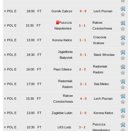
x
POL E
18:00
FT
Gornik Zabrze
0
-
0
Lech Poznan
Puszcza
Rakow
x
POL E
15:30
FT
1
-
1
Niepolomice
Czestochowa
Cracovia
x
POL E
13:00
FT
Korona Kielce
1
-
1
Krakow
Jagiellonia
x
POL E
18:30
FT
3
-
1
Slask Wroclaw
Bialystok
Radomiak
x
POL E
16:00
FT
Piast Gliwice
2
-
3
Radom
Radomiak
x
POL E
17:00
FT
2
-
1
Stal Mielec
Radom
Rakow
x
POL E
15:30
FT
4
-
0
Lech Poznan
Czestochowa
x
POL E
13:00
FT
Zaglebie Lubin
1
-
0
Korona Kielce
Puszcza
x
POL E
10:30
FT
LKS Lodz
3
-
2
Niepolomice