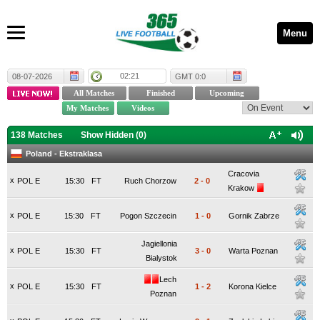
Menu
02:21
08-07-2026
GMT 0:0
138 Matches
Show Hidden (
0
)
Poland - Ekstraklasa
Cracovia
x
POL E
15:30
FT
Ruch Chorzow
2
-
0
Krakow
x
POL E
15:30
FT
Pogon Szczecin
1
-
0
Gornik Zabrze
Jagiellonia
x
POL E
15:30
FT
3
-
0
Warta Poznan
Bialystok
Lech
x
POL E
15:30
FT
1
-
2
Korona Kielce
Poznan