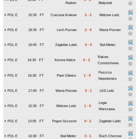
Radom
Bialystok
x
POL E
10:30
FT
Cracovia Krakow
2
-
2
Widzew Lodz
x
POL E
18:30
FT
Lech Poznan
2
-
0
Warta Poznan
x
POL E
16:00
FT
Zaglebie Lubin
0
-
0
Stal Mielec
Rakow
x
POL E
16:30
FT
Korona Kielce
0
-
2
Czestochowa
Puszcza
x
POL E
16:30
FT
Piast Gliwice
1
-
0
Niepolomice
x
POL E
17:00
FT
Warta Poznan
0
-
1
LKS Lodz
Legia
x
POL E
15:30
FT
Widzew Lodz
1
-
0
Warszawa
x
POL E
13:00
FT
Pogon Szczecin
0
-
2
Zaglebie Lubin
x
POL E
10:30
FT
Stal Mielec
3
-
1
Ruch Chorzow