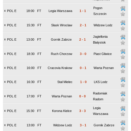
Pogon
x
POL E
18:00
FT
Legia Warszawa
1
-
1
Szczecin
x
POL E
15:30
FT
Slask Wroclaw
2
-
1
Widzew Lodz
Jagiellonia
x
POL E
13:00
FT
Gornik Zabrze
2
-
1
Bialystok
x
POL E
18:30
FT
Ruch Chorzow
3
-
0
Piast Gliwice
x
POL E
16:00
FT
Cracovia Krakow
0
-
1
Warta Poznan
x
POL E
16:30
FT
Stal Mielec
1
-
0
LKS Lodz
Radomiak
x
POL E
17:00
FT
Warta Poznan
0
-
0
Radom
Legia
x
POL E
15:30
FT
Korona Kielce
3
-
3
Warszawa
x
POL E
13:00
FT
Widzew Lodz
3
-
1
Gornik Zabrze