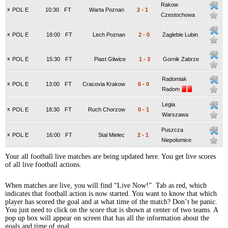
Rakow
x
POL E
10:30
FT
Warta Poznan
2
-
1
Czestochowa
x
POL E
18:00
FT
Lech Poznan
2
-
0
Zaglebie Lubin
x
POL E
15:30
FT
Piast Gliwice
1
-
3
Gornik Zabrze
Radomiak
x
POL E
13:00
FT
Cracovia Krakow
6
-
0
Radom
Legia
x
POL E
18:30
FT
Ruch Chorzow
0
-
1
Warszawa
Puszcza
x
POL E
16:00
FT
Stal Mielec
2
-
1
Niepolomice
Your all football live matches are being updated here. You get live scores
of all live football actions.
When matches are live, you will find “Live Now!” Tab as red, which
indicates that football action is now started. You want to know that which
player has scored the goal and at what time of the match? Don’t be panic.
You just need to click on the score that is shown at center of two teams. A
pop up box will appear on screen that has all the information about the
goals and time of goal.