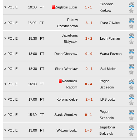
Cracovia
x
POL E
10:30
FT
Zaglebie Lubin
1
-
1
Krakow
Rakow
x
POL E
18:00
FT
3
-
1
Piast Gliwice
Czestochowa
Jagiellonia
x
POL E
15:30
FT
1
-
2
Lech Poznan
Bialystok
x
POL E
13:00
FT
Ruch Chorzow
0
-
0
Warta Poznan
x
POL E
18:30
FT
Slask Wroclaw
0
-
1
Stal Mielec
Radomiak
Pogon
x
POL E
16:00
FT
0
-
4
Radom
Szczecin
x
POL E
17:00
FT
Korona Kielce
2
-
1
LKS Lodz
Pogon
x
POL E
15:30
FT
Slask Wroclaw
0
-
1
Szczecin
Jagiellonia
x
POL E
13:00
FT
Widzew Lodz
1
-
3
Bialystok