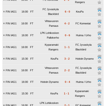
Rangers
FC Jyvaskyla
x
FIN IAG1
16:00
FT
6
-
0
KeuPa
Blackbird
Vihtavuoren
x
FIN IAG1
16:00
FT
4
-
2
FC Komeetat
Pamaus
LPK Lohikosken
x
FIN IAG1
16:00
FT
0
-
6
Huima / Urho
Pallokerho
Kyparamaki
FC Jyvaskyla
x
FIN IAG1
16:00
FT
1
-
1
Rangers
Blackbird
x
FIN IAG1
15:30
FT
KeuPa
3
-
2
Holstin Dynamo
Vihtavuoren
FC Jyvaskyla
x
FIN IAG1
16:00
FT
2
-
2
Pamaus
Blackbird
x
FIN IAG1
16:00
FT
Holstin Dynamo
0
-
4
Huima / Urho
Kyparamaki
x
FIN IAG1
15:30
FT
KeuPa
1
-
1
Rangers
LPK Lohikosken
x
FIN IAG1
16:00
FT
2
-
1
FC Komeetat