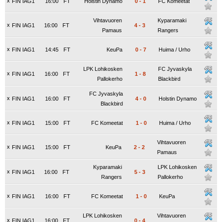
x
FIN IAG1
16:00
FT
Holstin Dynamo
0
-
1
FC Komeetat
Vihtavuoren
Kyparamaki
x
FIN IAG1
16:00
FT
4
-
3
Pamaus
Rangers
x
FIN IAG1
14:45
FT
KeuPa
0
-
7
Huima / Urho
LPK Lohikosken
FC Jyvaskyla
x
FIN IAG1
16:00
FT
1
-
8
Pallokerho
Blackbird
FC Jyvaskyla
x
FIN IAG1
16:00
FT
4
-
0
Holstin Dynamo
Blackbird
x
FIN IAG1
15:00
FT
FC Komeetat
1
-
0
Huima / Urho
Vihtavuoren
x
FIN IAG1
15:00
FT
KeuPa
2
-
2
Pamaus
Kyparamaki
LPK Lohikosken
x
FIN IAG1
16:00
FT
5
-
3
Rangers
Pallokerho
x
FIN IAG1
16:00
FT
FC Komeetat
1
-
0
KeuPa
LPK Lohikosken
Vihtavuoren
x
FIN IAG1
16:00
FT
0
-
4