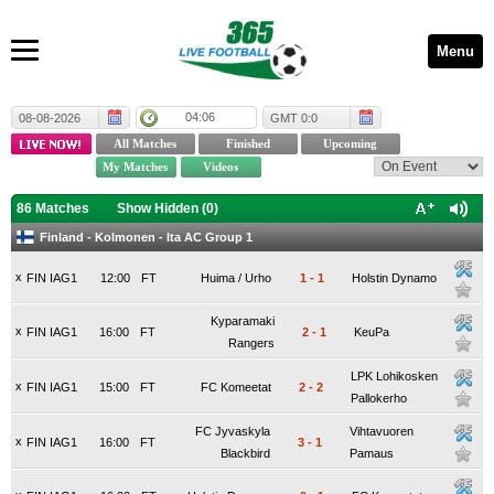
Menu
04:06
08-08-2026
GMT 0:0
86 Matches
Show Hidden (
0
)
Finland - Kolmonen - Ita AC Group 1
x
FIN IAG1
12:00
FT
Huima / Urho
1
-
1
Holstin Dynamo
Kyparamaki
x
FIN IAG1
16:00
FT
2
-
1
KeuPa
Rangers
LPK Lohikosken
x
FIN IAG1
15:00
FT
FC Komeetat
2
-
2
Pallokerho
FC Jyvaskyla
Vihtavuoren
x
FIN IAG1
16:00
FT
3
-
1
Blackbird
Pamaus