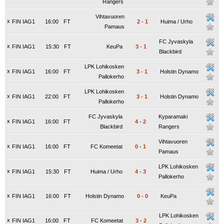
Rangers
Vihtavuoren
x
FIN IAG1
16:00
FT
2
-
1
Huima / Urho
Pamaus
FC Jyvaskyla
x
FIN IAG1
15:30
FT
KeuPa
3
-
1
Blackbird
LPK Lohikosken
x
FIN IAG1
16:00
FT
3
-
1
Holstin Dynamo
Pallokerho
LPK Lohikosken
x
FIN IAG1
22:00
FT
3
-
1
Holstin Dynamo
Pallokerho
FC Jyvaskyla
Kyparamaki
x
FIN IAG1
16:00
FT
4
-
2
Blackbird
Rangers
Vihtavuoren
x
FIN IAG1
16:00
FT
FC Komeetat
0
-
1
Pamaus
LPK Lohikosken
x
FIN IAG1
15:30
FT
Huima / Urho
4
-
3
Pallokerho
x
FIN IAG1
16:00
FT
Holstin Dynamo
0
-
0
KeuPa
LPK Lohikosken
x
FIN IAG1
16:00
FT
FC Komeetat
3
-
2