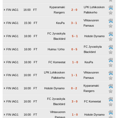
Kyparamaki
LPK Lohikosken
x
FIN IAG1
16:00
FT
2
-
0
Rangers
Pallokerho
Vihtavuoren
x
FIN IAG1
15:30
FT
KeuPa
3
-
1
Pamaus
FC Jyvaskyla
x
FIN IAG1
16:00
FT
5
-
1
Holstin Dynamo
Blackbird
FC Jyvaskyla
x
FIN IAG1
16:00
FT
Huima / Urho
0
-
5
Blackbird
x
FIN IAG1
16:00
FT
FC Komeetat
1
-
0
KeuPa
LPK Lohikosken
Vihtavuoren
x
FIN IAG1
16:00
FT
1
-
1
Pallokerho
Pamaus
Kyparamaki
x
FIN IAG1
16:00
FT
Holstin Dynamo
0
-
2
Rangers
FC Jyvaskyla
x
FIN IAG1
16:00
FT
3
-
0
FC Komeetat
Blackbird
Vihtavuoren
x
FIN IAG1
16:00
FT
1
-
0
Holstin Dynamo
Pamaus