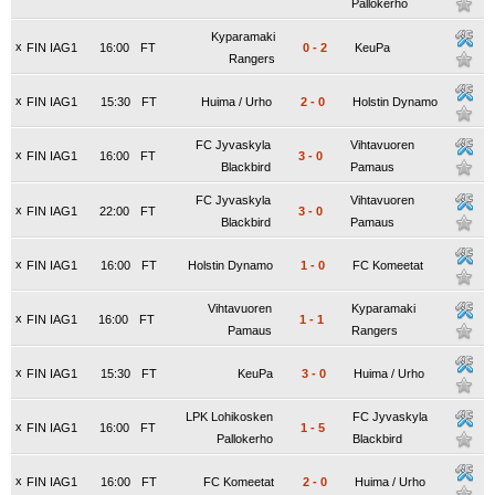
Pallokerho
Kyparamaki
x
FIN IAG1
16:00
FT
0
-
2
KeuPa
Rangers
x
FIN IAG1
15:30
FT
Huima / Urho
2
-
0
Holstin Dynamo
FC Jyvaskyla
Vihtavuoren
x
FIN IAG1
16:00
FT
3
-
0
Blackbird
Pamaus
FC Jyvaskyla
Vihtavuoren
x
FIN IAG1
22:00
FT
3
-
0
Blackbird
Pamaus
x
FIN IAG1
16:00
FT
Holstin Dynamo
1
-
0
FC Komeetat
Vihtavuoren
Kyparamaki
x
FIN IAG1
16:00
FT
1
-
1
Pamaus
Rangers
x
FIN IAG1
15:30
FT
KeuPa
3
-
0
Huima / Urho
LPK Lohikosken
FC Jyvaskyla
x
FIN IAG1
16:00
FT
1
-
5
Pallokerho
Blackbird
x
FIN IAG1
16:00
FT
FC Komeetat
2
-
0
Huima / Urho