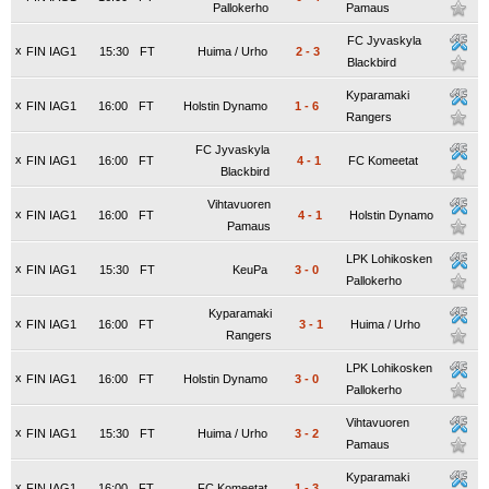
Pallokerho
Pamaus
FC Jyvaskyla
x
FIN IAG1
15:30
FT
Huima / Urho
2
-
3
Blackbird
Kyparamaki
x
FIN IAG1
16:00
FT
Holstin Dynamo
1
-
6
Rangers
FC Jyvaskyla
x
FIN IAG1
16:00
FT
4
-
1
FC Komeetat
Blackbird
Vihtavuoren
x
FIN IAG1
16:00
FT
4
-
1
Holstin Dynamo
Pamaus
LPK Lohikosken
x
FIN IAG1
15:30
FT
KeuPa
3
-
0
Pallokerho
Kyparamaki
x
FIN IAG1
16:00
FT
3
-
1
Huima / Urho
Rangers
LPK Lohikosken
x
FIN IAG1
16:00
FT
Holstin Dynamo
3
-
0
Pallokerho
Vihtavuoren
x
FIN IAG1
15:30
FT
Huima / Urho
3
-
2
Pamaus
Kyparamaki
x
FIN IAG1
16:00
FT
FC Komeetat
1
-
3