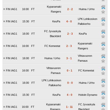
Kyparamaki
x
FIN IAG1
16:00
FT
2
-
2
Huima / Urho
Rangers
LPK Lohikosken
x
FIN IAG1
15:30
FT
KeuPa
4
-
0
Pallokerho
FC Jyvaskyla
x
FIN IAG1
16:00
FT
2
-
3
KeuPa
Blackbird
Kyparamaki
x
FIN IAG1
16:00
FT
FC Komeetat
2
-
3
Rangers
Vihtavuoren
x
FIN IAG1
16:00
FT
Huima / Urho
3
-
1
Pamaus
Vihtavuoren
x
FIN IAG1
16:00
FT
0
-
1
FC Komeetat
Pamaus
LPK Lohikosken
x
FIN IAG1
16:00
FT
0
-
0
Huima / Urho
Pallokerho
x
FIN IAG1
15:30
FT
KeuPa
4
-
0
Holstin Dynamo
Kyparamaki
FC Jyvaskyla
x
FIN IAG1
16:00
FT
1
-
11
Rangers
Blackbird