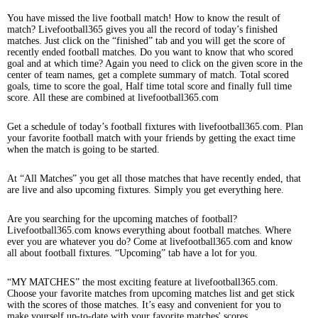
You have missed the live football match! How to know the result of
match? Livefootball365 gives you all the record of today’s finished
matches. Just click on the “finished” tab and you will get the score of
recently ended football matches. Do you want to know that who scored
goal and at which time? Again you need to click on the given score in the
center of team names, get a complete summary of match. Total scored
goals, time to score the goal, Half time total score and finally full time
score. All these are combined at livefootball365.com
Get a schedule of today’s football fixtures with livefootball365.com. Plan
your favorite football match with your friends by getting the exact time
when the match is going to be started.
At “All Matches” you get all those matches that have recently ended, that
are live and also upcoming fixtures. Simply you get everything here.
Are you searching for the upcoming matches of football?
Livefootball365.com knows everything about football matches. Where
ever you are whatever you do? Come at livefootball365.com and know
all about football fixtures. “Upcoming” tab have a lot for you.
“MY MATCHES” the most exciting feature at livefootball365.com.
Choose your favorite matches from upcoming matches list and get stick
with the scores of those matches. It’s easy and convenient for you to
make yourself up-to-date with your favorite matches' scores.