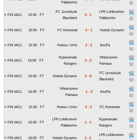
Pallokerho
FC Jyvaskyla
LPK Lohikosken
x
FIN IAG1
16:00
FT
4
-
1
Blackbird
Pallokerho
x
FIN IAG1
16:00
FT
FC Komeetat
4
-
1
Holstin Dynamo
x
FIN IAG1
15:30
FT
Huima / Urho
2
-
2
KeuPa
Kyparamaki
Vihtavuoren
x
FIN IAG1
16:00
FT
2
-
2
Rangers
Pamaus
FC Jyvaskyla
x
FIN IAG1
16:00
FT
Holstin Dynamo
2
-
8
Blackbird
Vihtavuoren
x
FIN IAG1
16:00
FT
1
-
0
KeuPa
Pamaus
x
FIN IAG1
15:30
FT
Huima / Urho
3
-
2
FC Komeetat
LPK Lohikosken
Kyparamaki
x
FIN IAG1
16:00
FT
1
-
1
Pallokerho
Rangers
LPK Lohikosken
x
FIN IAG1
16:00
FT
Holstin Dynamo
3
-
2