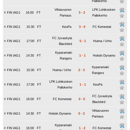
Pallokerho
Vihtavuoren
LPK Lohikosken
x
FIN IAG1
16:00
FT
3
-
2
Pamaus
Pallokerho
x
FIN IAG1
15:30
FT
KeuPa
3
-
0
FC Komeetat
FC Jyvaskyla
x
FIN IAG1
17:00
FT
5
-
1
Huima / Urho
Blackbird
Kyparamaki
x
FIN IAG1
14:30
FT
1
-
1
Holstin Dynamo
Rangers
Kyparamaki
x
FIN IAG1
15:30
FT
Huima / Urho
2
-
3
Rangers
LPK Lohikosken
x
FIN IAG1
17:00
FT
1
-
1
KeuPa
Pallokerho
FC Jyvaskyla
x
FIN IAG1
16:00
FT
FC Komeetat
0
-
5
Blackbird
Vihtavuoren
x
FIN IAG1
14:30
FT
Holstin Dynamo
0
-
2
Pamaus
Kyparamaki
x
FIN IAG1
16:00
FT
1
-
2
FC Komeetat