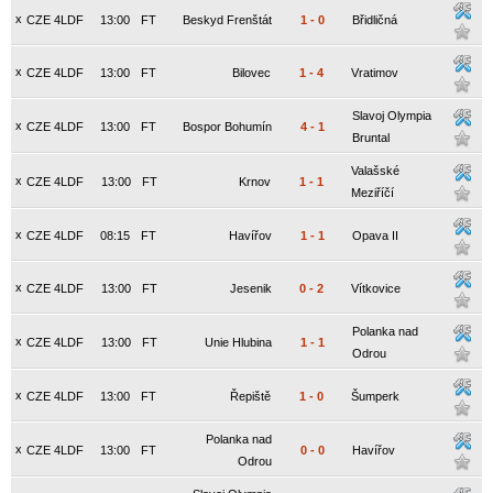
x
CZE 4LDF
13:00
FT
Beskyd Frenštát
1
-
0
Břidličná
x
CZE 4LDF
13:00
FT
Bilovec
1
-
4
Vratimov
Slavoj Olympia
x
CZE 4LDF
13:00
FT
Bospor Bohumín
4
-
1
Bruntal
Valašské
x
CZE 4LDF
13:00
FT
Krnov
1
-
1
Meziříčí
x
CZE 4LDF
08:15
FT
Havířov
1
-
1
Opava II
x
CZE 4LDF
13:00
FT
Jesenik
0
-
2
Vítkovice
Polanka nad
x
CZE 4LDF
13:00
FT
Unie Hlubina
1
-
1
Odrou
x
CZE 4LDF
13:00
FT
Řepiště
1
-
0
Šumperk
Polanka nad
x
CZE 4LDF
13:00
FT
0
-
0
Havířov
Odrou