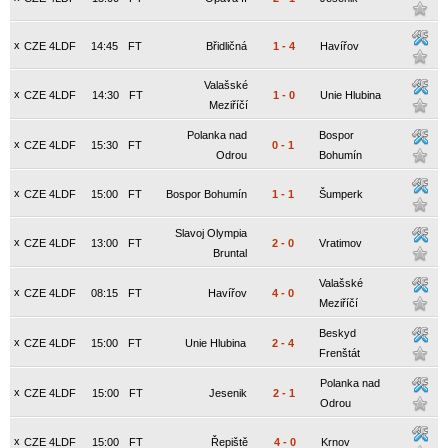
x
CZE 4LDF
14:45
FT
Břidličná
1
-
4
Havířov
Valašské
x
CZE 4LDF
14:30
FT
1
-
0
Unie Hlubina
Meziříčí
Polanka nad
Bospor
x
CZE 4LDF
15:30
FT
0
-
1
Odrou
Bohumín
x
CZE 4LDF
15:00
FT
Bospor Bohumín
1
-
1
Šumperk
Slavoj Olympia
x
CZE 4LDF
13:00
FT
2
-
0
Vratimov
Bruntal
Valašské
x
CZE 4LDF
08:15
FT
Havířov
4
-
0
Meziříčí
Beskyd
x
CZE 4LDF
15:00
FT
Unie Hlubina
2
-
4
Frenštát
Polanka nad
x
CZE 4LDF
15:00
FT
Jesenik
2
-
1
Odrou
x
CZE 4LDF
15:00
FT
Řepiště
4
-
0
Krnov