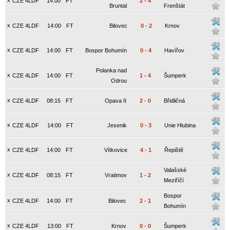
x
CZE 4LDF
14:00
FT
2
-
4
Bruntal
Frenštát
x
CZE 4LDF
14:00
FT
Bilovec
0
-
2
Krnov
x
CZE 4LDF
14:00
FT
Bospor Bohumín
0
-
4
Havířov
Polanka nad
x
CZE 4LDF
14:00
FT
1
-
4
Šumperk
Odrou
x
CZE 4LDF
08:15
FT
Opava II
2
-
0
Břidličná
x
CZE 4LDF
14:00
FT
Jesenik
0
-
3
Unie Hlubina
x
CZE 4LDF
14:00
FT
Vítkovice
4
-
1
Řepiště
Valašské
x
CZE 4LDF
08:15
FT
Vratimov
1
-
2
Meziříčí
Bospor
x
CZE 4LDF
14:00
FT
Bilovec
2
-
1
Bohumín
x
CZE 4LDF
13:00
FT
Krnov
0
-
0
Šumperk