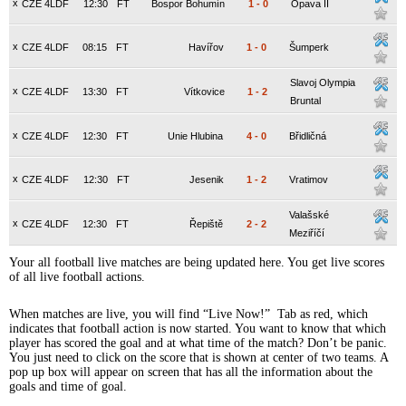
x
CZE 4LDF
12:30
FT
Bospor Bohumín
1
-
0
Opava II
x
CZE 4LDF
08:15
FT
Havířov
1
-
0
Šumperk
Slavoj Olympia
x
CZE 4LDF
13:30
FT
Vítkovice
1
-
2
Bruntal
x
CZE 4LDF
12:30
FT
Unie Hlubina
4
-
0
Břidličná
x
CZE 4LDF
12:30
FT
Jesenik
1
-
2
Vratimov
Valašské
x
CZE 4LDF
12:30
FT
Řepiště
2
-
2
Meziříčí
Your all football live matches are being updated here. You get live scores
of all live football actions.
When matches are live, you will find “Live Now!” Tab as red, which
indicates that football action is now started. You want to know that which
player has scored the goal and at what time of the match? Don’t be panic.
You just need to click on the score that is shown at center of two teams. A
pop up box will appear on screen that has all the information about the
goals and time of goal.