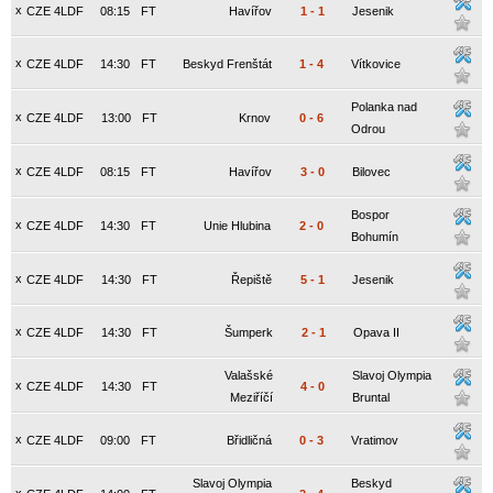
x
CZE 4LDF
08:15
FT
Havířov
1
-
1
Jesenik
x
CZE 4LDF
14:30
FT
Beskyd Frenštát
1
-
4
Vítkovice
Polanka nad
x
CZE 4LDF
13:00
FT
Krnov
0
-
6
Odrou
x
CZE 4LDF
08:15
FT
Havířov
3
-
0
Bilovec
Bospor
x
CZE 4LDF
14:30
FT
Unie Hlubina
2
-
0
Bohumín
x
CZE 4LDF
14:30
FT
Řepiště
5
-
1
Jesenik
x
CZE 4LDF
14:30
FT
Šumperk
2
-
1
Opava II
Valašské
Slavoj Olympia
x
CZE 4LDF
14:30
FT
4
-
0
Meziříčí
Bruntal
x
CZE 4LDF
09:00
FT
Břidličná
0
-
3
Vratimov
Slavoj Olympia
Beskyd