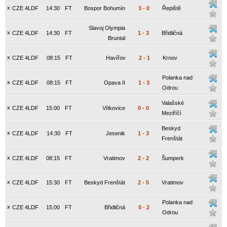
x
CZE 4LDF
14:30
FT
Bospor Bohumín
3
-
0
Řepiště
Slavoj Olympia
x
CZE 4LDF
14:30
FT
1
-
3
Břidličná
Bruntal
x
CZE 4LDF
08:15
FT
Havířov
2
-
1
Krnov
Polanka nad
x
CZE 4LDF
08:15
FT
Opava II
1
-
3
Odrou
Valašské
x
CZE 4LDF
15:00
FT
Vítkovice
0
-
0
Meziříčí
Beskyd
x
CZE 4LDF
14:30
FT
Jesenik
1
-
3
Frenštát
x
CZE 4LDF
08:15
FT
Vratimov
2
-
2
Šumperk
x
CZE 4LDF
15:30
FT
Beskyd Frenštát
2
-
5
Vratimov
Polanka nad
x
CZE 4LDF
15:00
FT
Břidličná
0
-
2
Odrou