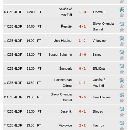
Valašské
x
CZE 4LDF
14:00
FT
0
-
4
Opava II
Meziříčí
Slavoj Olympia
x
CZE 4LDF
14:00
FT
Řepiště
4
-
1
Bruntal
x
CZE 4LDF
14:00
FT
Unie Hlubina
3
-
0
Vítkovice
x
CZE 4LDF
13:30
FT
Bospor Bohumín
2
-
0
Krnov
x
CZE 4LDF
13:30
FT
Šumperk
0
-
2
Břidličná
Polanka nad
Valašské
x
CZE 4LDF
13:30
FT
1
-
2
Odrou
Meziříčí
Slavoj Olympia
x
CZE 4LDF
13:30
FT
3
-
0
Unie Hlubina
Bruntal
x
CZE 4LDF
13:30
FT
Jesenik
0
-
1
Bilovec
x
CZE 4LDF
13:30
FT
Vítkovice
2
-
2
Havířov