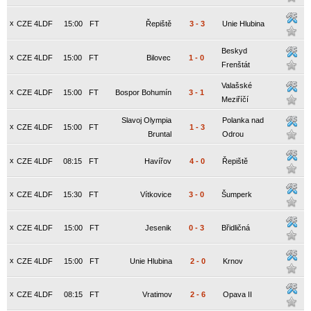
x
CZE 4LDF
15:00
FT
Řepiště
3
-
3
Unie Hlubina
Beskyd
x
CZE 4LDF
15:00
FT
Bilovec
1
-
0
Frenštát
Valašské
x
CZE 4LDF
15:00
FT
Bospor Bohumín
3
-
1
Meziříčí
Slavoj Olympia
Polanka nad
x
CZE 4LDF
15:00
FT
1
-
3
Bruntal
Odrou
x
CZE 4LDF
08:15
FT
Havířov
4
-
0
Řepiště
x
CZE 4LDF
15:30
FT
Vítkovice
3
-
0
Šumperk
x
CZE 4LDF
15:00
FT
Jesenik
0
-
3
Břidličná
x
CZE 4LDF
15:00
FT
Unie Hlubina
2
-
0
Krnov
x
CZE 4LDF
08:15
FT
Vratimov
2
-
6
Opava II