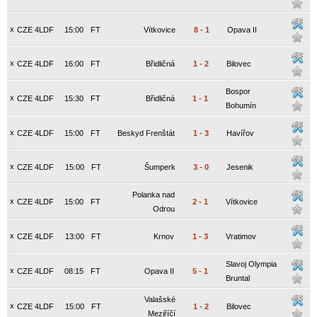
x
CZE 4LDF
15:00
FT
Vítkovice
8
-
1
Opava II
x
CZE 4LDF
16:00
FT
Břidličná
1
-
2
Bilovec
Bospor
x
CZE 4LDF
15:30
FT
Břidličná
1
-
1
Bohumín
x
CZE 4LDF
15:00
FT
Beskyd Frenštát
1
-
3
Havířov
x
CZE 4LDF
15:00
FT
Šumperk
3
-
0
Jesenik
Polanka nad
x
CZE 4LDF
15:00
FT
2
-
1
Vítkovice
Odrou
x
CZE 4LDF
13:00
FT
Krnov
1
-
3
Vratimov
Slavoj Olympia
x
CZE 4LDF
08:15
FT
Opava II
5
-
1
Bruntal
Valašské
x
CZE 4LDF
15:00
FT
1
-
2
Bilovec
Meziříčí