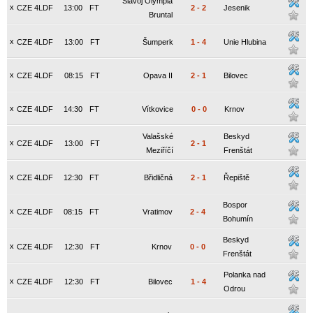
Slavoj Olympia
x
CZE 4LDF
13:00
FT
2
-
2
Jesenik
Bruntal
x
CZE 4LDF
13:00
FT
Šumperk
1
-
4
Unie Hlubina
x
CZE 4LDF
08:15
FT
Opava II
2
-
1
Bilovec
x
CZE 4LDF
14:30
FT
Vítkovice
0
-
0
Krnov
Valašské
Beskyd
x
CZE 4LDF
13:00
FT
2
-
1
Meziříčí
Frenštát
x
CZE 4LDF
12:30
FT
Břidličná
2
-
1
Řepiště
Bospor
x
CZE 4LDF
08:15
FT
Vratimov
2
-
4
Bohumín
Beskyd
x
CZE 4LDF
12:30
FT
Krnov
0
-
0
Frenštát
Polanka nad
x
CZE 4LDF
12:30
FT
Bilovec
1
-
4
Odrou