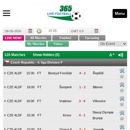
Menu
07:25
08-09-2026
GMT 0:0
120 Matches
Show Hidden (
0
)
Czech Republic - 4. liga Division F
x
CZE 4LDF
15:30
FT
Beskyd Frenštát
4
-
2
Řepiště
x
CZE 4LDF
16:00
FT
Šumperk
1
-
2
Bilovec
x
CZE 4LDF
16:00
FT
Vratimov
3
-
6
Vítkovice
Slavoj Olympia
x
CZE 4LDF
15:30
FT
Krnov
4
-
1
Bruntal
x
CZE 4LDF
15:00
FT
Opava II
2
-
1
Jesenik