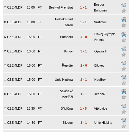
Bospor
x
CZE 4LDF
15:00
FT
Beskyd Frenštát
1
-
1
Bohumín
Polanka nad
x
CZE 4LDF
15:00
FT
1
-
1
Vratimov
Odrou
Slavoj Olympia
x
CZE 4LDF
15:00
FT
Šumperk
4
-
0
Bruntal
x
CZE 4LDF
13:00
FT
Krnov
3
-
1
Opava II
x
CZE 4LDF
15:00
FT
Řepiště
2
-
0
Bilovec
x
CZE 4LDF
15:00
FT
Unie Hlubina
2
-
1
Havířov
Valašské
x
CZE 4LDF
15:00
FT
1
-
1
Jesenik
Meziříčí
x
CZE 4LDF
13:30
FT
Břidličná
1
-
5
Vítkovice
x
CZE 4LDF
14:30
FT
Bilovec
1
-
1
Unie Hlubina