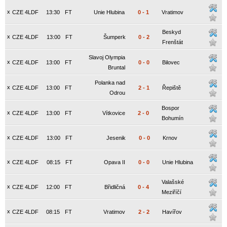
x
CZE 4LDF
13:30
FT
Unie Hlubina
0
-
1
Vratimov
Beskyd
x
CZE 4LDF
13:00
FT
Šumperk
0
-
2
Frenštát
Slavoj Olympia
x
CZE 4LDF
13:00
FT
0
-
0
Bilovec
Bruntal
Polanka nad
x
CZE 4LDF
13:00
FT
2
-
1
Řepiště
Odrou
Bospor
x
CZE 4LDF
13:00
FT
Vítkovice
2
-
0
Bohumín
x
CZE 4LDF
13:00
FT
Jesenik
0
-
0
Krnov
x
CZE 4LDF
08:15
FT
Opava II
0
-
0
Unie Hlubina
Valašské
x
CZE 4LDF
12:00
FT
Břidličná
0
-
4
Meziříčí
x
CZE 4LDF
08:15
FT
Vratimov
2
-
2
Havířov