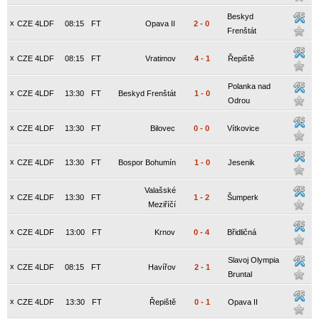
Beskyd
x
CZE 4LDF
08:15
FT
Opava II
2
-
0
Frenštát
x
CZE 4LDF
08:15
FT
Vratimov
4
-
1
Řepiště
Polanka nad
x
CZE 4LDF
13:30
FT
Beskyd Frenštát
1
-
0
Odrou
x
CZE 4LDF
13:30
FT
Bilovec
0
-
0
Vítkovice
x
CZE 4LDF
13:30
FT
Bospor Bohumín
1
-
0
Jesenik
Valašské
x
CZE 4LDF
13:30
FT
1
-
2
Šumperk
Meziříčí
x
CZE 4LDF
13:00
FT
Krnov
0
-
4
Břidličná
Slavoj Olympia
x
CZE 4LDF
08:15
FT
Havířov
2
-
1
Bruntal
x
CZE 4LDF
13:30
FT
Řepiště
0
-
1
Opava II