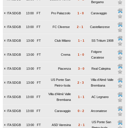
Bergamo
x
ITA SDGB
13:00
FT
Pro Palazzolo
1
-
0
Caravaggio
x
ITA SDGB
13:00
FT
FC Clivense
2
-
1
Castellanzese
x
ITA SDGB
13:00
FT
Club Milano
1
-
1
SS Tritium 1908
Folgore
x
ITA SDGB
13:00
FT
Crema
1
-
0
Caratese
x
ITA SDGB
13:00
FT
Piacenza
3
-
0
Real Calepina
US Ponte San
Villa d'Almè Valle
x
ITA SDGB
13:00
FT
2
-
3
Pietro-Isola
Brembana
Villa d'Almè Valle
x
ITA SDGB
13:00
FT
1
-
1
AC Legnano
Brembana
x
ITA SDGB
13:00
FT
Caravaggio
0
-
2
Arconatese
US Ponte San
x
ITA SDGB
13:00
FT
ASD Varesina
2
-
1
Pietro-Isola