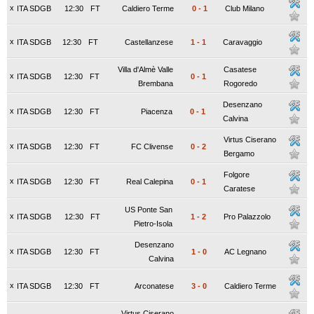
x
ITA SDGB
12:30
FT
Caldiero Terme
0
-
1
Club Milano
x
ITA SDGB
12:30
FT
Castellanzese
1
-
1
Caravaggio
Villa d'Almè Valle
Casatese
x
ITA SDGB
12:30
FT
0
-
1
Brembana
Rogoredo
Desenzano
x
ITA SDGB
12:30
FT
Piacenza
0
-
1
Calvina
Virtus Ciserano
x
ITA SDGB
12:30
FT
FC Clivense
0
-
2
Bergamo
Folgore
x
ITA SDGB
12:30
FT
Real Calepina
0
-
1
Caratese
US Ponte San
x
ITA SDGB
12:30
FT
1
-
2
Pro Palazzolo
Pietro-Isola
Desenzano
x
ITA SDGB
12:30
FT
1
-
0
AC Legnano
Calvina
x
ITA SDGB
12:30
FT
Arconatese
3
-
0
Caldiero Terme
Virtus Ciserano