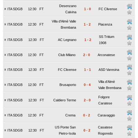
Desenzano
x
ITA SDGB
12:30
FT
1
-
0
FC Clivense
Calvina
Villa d'Almè Valle
x
ITA SDGB
12:30
FT
1
-
2
Piacenza
Brembana
SS Tritium
x
ITA SDGB
12:30
FT
AC Legnano
1
-
2
1908
x
ITA SDGB
12:30
FT
Club Milano
2
-
0
Arconatese
x
ITA SDGB
12:30
FT
FC Clivense
1
-
1
ASD Varesina
Villa d'Almè
x
ITA SDGB
12:30
FT
Brusaporto
0
-
4
Valle Brembana
Folgore
x
ITA SDGB
12:30
FT
Caldiero Terme
2
-
0
Caratese
x
ITA SDGB
12:30
FT
Crema
0
-
2
Caravaggio
US Ponte San
Casatese
x
ITA SDGB
12:30
FT
0
-
2
Pietro-Isola
Rogoredo