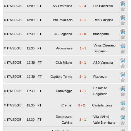
x
ITA SDGB
13:00
FT
ASD Varesina
0
-
3
Pro Palazzolo
x
ITA SDGB
18:00
FT
Pro Palazzolo
1
-
0
Real Calepina
x
ITA SDGB
12:30
FT
AC Legnano
1
-
0
Brusaporto
Virtus Ciserano
x
ITA SDGB
12:30
FT
Arconatese
1
-
3
Bergamo
x
ITA SDGB
12:30
FT
Club Milano
2
-
1
ASD Varesina
x
ITA SDGB
12:30
FT
Caldiero Terme
2
-
1
Piacenza
Casatese
x
ITA SDGB
12:30
FT
Caravaggio
1
-
1
Rogoredo
x
ITA SDGB
12:30
FT
Crema
0
-
2
Castellanzese
Desenzano
Villa d'Almè
x
ITA SDGB
12:30
FT
2
-
1
Calvina
Valle Brembana