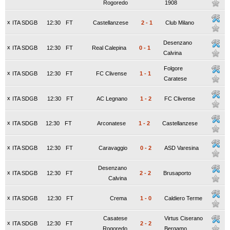
Rogoredo
1908
x
ITA SDGB
12:30
FT
Castellanzese
2
-
1
Club Milano
Desenzano
x
ITA SDGB
12:30
FT
Real Calepina
0
-
1
Calvina
Folgore
x
ITA SDGB
12:30
FT
FC Clivense
1
-
1
Caratese
x
ITA SDGB
12:30
FT
AC Legnano
1
-
2
FC Clivense
x
ITA SDGB
12:30
FT
Arconatese
1
-
2
Castellanzese
x
ITA SDGB
12:30
FT
Caravaggio
0
-
2
ASD Varesina
Desenzano
x
ITA SDGB
12:30
FT
2
-
2
Brusaporto
Calvina
x
ITA SDGB
12:30
FT
Crema
1
-
0
Caldiero Terme
Casatese
Virtus Ciserano
x
ITA SDGB
12:30
FT
2
-
2
Rogoredo
Bergamo