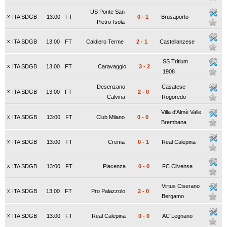
US Ponte San
x
ITA SDGB
13:00
FT
0
-
1
Brusaporto
Pietro-Isola
x
ITA SDGB
13:00
FT
Caldiero Terme
2
-
1
Castellanzese
SS Tritium
x
ITA SDGB
13:00
FT
Caravaggio
3
-
2
1908
Desenzano
Casatese
x
ITA SDGB
13:00
FT
2
-
0
Calvina
Rogoredo
Villa d'Almè Valle
x
ITA SDGB
13:00
FT
Club Milano
0
-
0
Brembana
x
ITA SDGB
13:00
FT
Crema
0
-
1
Real Calepina
x
ITA SDGB
13:00
FT
Piacenza
0
-
0
FC Clivense
Virtus Ciserano
x
ITA SDGB
13:00
FT
Pro Palazzolo
2
-
0
Bergamo
x
ITA SDGB
13:00
FT
Real Calepina
0
-
0
AC Legnano