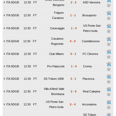
x
ITA SDGB
12:30
FT
2
-
2
ASD Varesina
Bergamo
Folgore
x
ITA SDGB
12:30
FT
1
-
1
Brusaporto
Caratese
US Ponte San
x
ITA SDGB
12:30
FT
Caravaggio
1
-
0
Pietro-Isola
Casatese
x
ITA SDGB
12:30
FT
0
-
0
Castellanzese
Rogoredo
x
ITA SDGB
12:30
FT
Club Milano
0
-
1
FC Clivense
x
ITA SDGB
12:30
FT
Pro Palazzolo
1
-
0
Crema
x
ITA SDGB
12:30
FT
SS Tritium 1908
3
-
1
Piacenza
Villa d'Almè Valle
x
ITA SDGB
12:30
FT
2
-
0
Real Calepina
Brembana
US Ponte San
x
ITA SDGB
12:30
FT
0
-
4
Arconatese
Pietro-Isola
SS Tritium