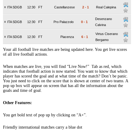
x
ITA SDGB
12:30
FT
Castellanzese
2
-
1
Real Calepina
Desenzano
x
ITA SDGB
12:30
FT
Pro Palazzolo
0
-
1
Calvina
Virtus Ciserano
x
ITA SDGB
12:30
FT
Piacenza
6
-
1
Bergamo
Your all football live matches are being updated here. You get live scores
of all live football actions.
When matches are live, you will find “Live Now!” Tab as red, which
indicates that football action is now started. You want to know that which
player has scored the goal and at what time of the match? Don’t be panic.
You just need to click on the score that is shown at center of two teams. A
pop up box will appear on screen that has all the information about the
goals and time of goal.
Other Features:
You get bold text of pop up by clicking on “A+”.
Friendly international matches carry a blue dot