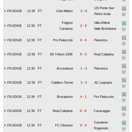
US Ponte San
x
ITA SDGB
12:30
FT
Club Milano
3
-
0
Pietro-Isola
Folgore
Villa d'Almè
x
ITA SDGB
12:30
FT
2
-
2
Caratese
Valle Brembana
x
ITA SDGB
12:30
FT
Pro Palazzolo
0
-
0
Piacenza
x
ITA SDGB
12:30
FT
SS Tritium 1908
0
-
3
Real Calepina
x
ITA SDGB
12:30
FT
Arconatese
1
-
2
Piacenza
x
ITA SDGB
12:30
FT
Caldiero Terme
3
-
2
AC Legnano
x
ITA SDGB
12:30
FT
Brusaporto
4
-
1
Pro Palazzolo
x
ITA SDGB
12:30
FT
Real Calepina
0
-
0
Caravaggio
Casatese
x
ITA SDGB
12:30
FT
FC Clivense
0
-
0
Rogoredo