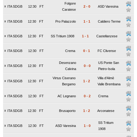
Folgore
x
ITA SDGB
12:30
FT
2
-
0
ASD Varesina
Caratese
x
ITA SDGB
12:30
FT
Pro Palazzolo
1
-
1
Caldiero Terme
x
ITA SDGB
12:30
FT
SS Tritium 1908
1
-
1
Castellanzese
x
ITA SDGB
12:30
FT
Crema
0
-
1
FC Clivense
Desenzano
US Ponte San
x
ITA SDGB
12:30
FT
0
-
0
Calvina
Pietro-Isola
Virtus Ciserano
Villa d'Almè
x
ITA SDGB
12:30
FT
1
-
2
Bergamo
Valle Brembana
x
ITA SDGB
12:30
FT
AC Legnano
0
-
2
Crema
x
ITA SDGB
12:30
FT
Brusaporto
1
-
2
Arconatese
SS Tritium
x
ITA SDGB
12:30
FT
ASD Varesina
1
-
0
1908