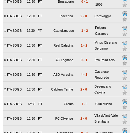
x
ITA SDGB
12:30
FT
Brusaporto
0
-
1
1908
x
ITA SDGB
12:30
FT
Piacenza
2
-
0
Caravaggio
Folgore
x
ITA SDGB
12:30
FT
Castellanzese
1
-
2
Caratese
Virtus Ciserano
x
ITA SDGB
12:30
FT
Real Calepina
1
-
2
Bergamo
x
ITA SDGB
12:30
FT
AC Legnano
0
-
1
Pro Palazzolo
Casatese
x
ITA SDGB
12:30
FT
ASD Varesina
4
-
1
Rogoredo
Desenzano
x
ITA SDGB
12:30
FT
Caldiero Terme
2
-
0
Calvina
x
ITA SDGB
12:30
FT
Crema
1
-
1
Club Milano
Villa d'Almè Valle
x
ITA SDGB
12:30
FT
FC Clivense
2
-
0
Brembana
x