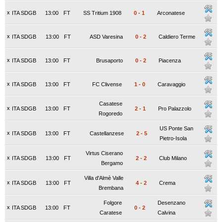
x
ITA SDGB
13:00
FT
SS Tritium 1908
0
-
1
Arconatese
x
ITA SDGB
13:00
FT
ASD Varesina
0
-
2
Caldiero Terme
x
ITA SDGB
13:00
FT
Brusaporto
0
-
2
Piacenza
x
ITA SDGB
13:00
FT
FC Clivense
1
-
0
Caravaggio
Casatese
x
ITA SDGB
13:00
FT
2
-
1
Pro Palazzolo
Rogoredo
US Ponte San
x
ITA SDGB
13:00
FT
Castellanzese
2
-
5
Pietro-Isola
Virtus Ciserano
x
ITA SDGB
13:00
FT
2
-
2
Club Milano
Bergamo
Villa d'Almè Valle
x
ITA SDGB
13:00
FT
4
-
2
Crema
Brembana
Folgore
Desenzano
x
ITA SDGB
13:00
FT
0
-
2
Caratese
Calvina