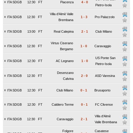
x
ITA SDGB
12:30
FT
Piacenza
4
-
0
Pietro-Isola
Villa d'Almè Valle
x
ITA SDGB
12:30
FT
1
-
3
Pro Palazzolo
Brembana
x
ITA SDGB
13:00
FT
Real Calepina
2
-
1
Club Milano
Virtus Ciserano
x
ITA SDGB
12:30
FT
1
-
0
Caravaggio
Bergamo
US Ponte San
x
ITA SDGB
12:30
FT
AC Legnano
1
-
0
Pietro-Isola
Desenzano
x
ITA SDGB
12:30
FT
2
-
0
ASD Varesina
Calvina
x
ITA SDGB
12:30
FT
Club Milano
0
-
1
Brusaporto
x
ITA SDGB
12:30
FT
Caldiero Terme
0
-
1
FC Clivense
Villa d'Almè
x
ITA SDGB
12:30
FT
Caravaggio
2
-
1
Valle Brembana
Folgore
Casatese