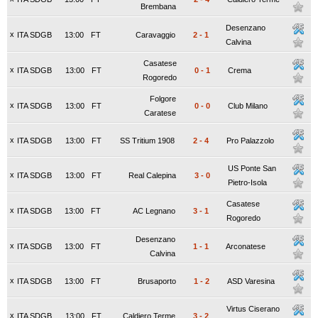
Brembana
Desenzano
x
ITA SDGB
13:00
FT
Caravaggio
2
-
1
Calvina
Casatese
x
ITA SDGB
13:00
FT
0
-
1
Crema
Rogoredo
Folgore
x
ITA SDGB
13:00
FT
0
-
0
Club Milano
Caratese
x
ITA SDGB
13:00
FT
SS Tritium 1908
2
-
4
Pro Palazzolo
US Ponte San
x
ITA SDGB
13:00
FT
Real Calepina
3
-
0
Pietro-Isola
Casatese
x
ITA SDGB
13:00
FT
AC Legnano
3
-
1
Rogoredo
Desenzano
x
ITA SDGB
13:00
FT
1
-
1
Arconatese
Calvina
x
ITA SDGB
13:00
FT
Brusaporto
1
-
2
ASD Varesina
Virtus Ciserano
x
ITA SDGB
13:00
FT
Caldiero Terme
3
-
2