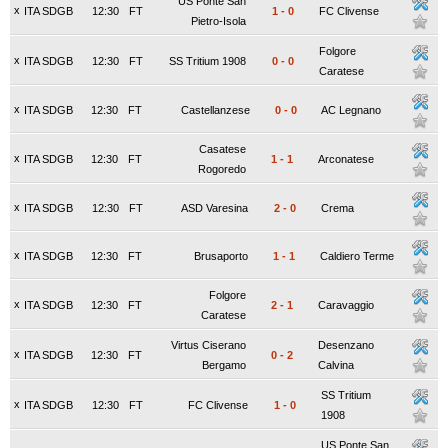
US Ponte San
x
ITA SDGB
12:30
FT
1
-
0
FC Clivense
Pietro-Isola
Folgore
x
ITA SDGB
12:30
FT
SS Tritium 1908
0
-
0
Caratese
x
ITA SDGB
12:30
FT
Castellanzese
0
-
0
AC Legnano
Casatese
x
ITA SDGB
12:30
FT
1
-
1
Arconatese
Rogoredo
x
ITA SDGB
12:30
FT
ASD Varesina
2
-
0
Crema
x
ITA SDGB
12:30
FT
Brusaporto
1
-
1
Caldiero Terme
Folgore
x
ITA SDGB
12:30
FT
2
-
1
Caravaggio
Caratese
Virtus Ciserano
Desenzano
x
ITA SDGB
12:30
FT
0
-
2
Bergamo
Calvina
SS Tritium
x
ITA SDGB
12:30
FT
FC Clivense
1
-
0
1908
US Ponte San