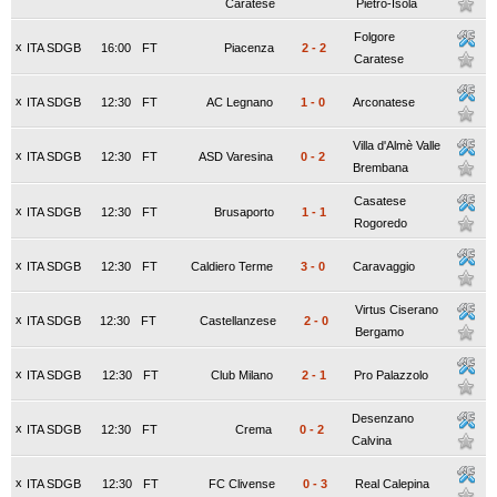
Caratese
Pietro-Isola
Folgore
x
ITA SDGB
16:00
FT
Piacenza
2
-
2
Caratese
x
ITA SDGB
12:30
FT
AC Legnano
1
-
0
Arconatese
Villa d'Almè Valle
x
ITA SDGB
12:30
FT
ASD Varesina
0
-
2
Brembana
Casatese
x
ITA SDGB
12:30
FT
Brusaporto
1
-
1
Rogoredo
x
ITA SDGB
12:30
FT
Caldiero Terme
3
-
0
Caravaggio
Virtus Ciserano
x
ITA SDGB
12:30
FT
Castellanzese
2
-
0
Bergamo
x
ITA SDGB
12:30
FT
Club Milano
2
-
1
Pro Palazzolo
Desenzano
x
ITA SDGB
12:30
FT
Crema
0
-
2
Calvina
x
ITA SDGB
12:30
FT
FC Clivense
0
-
3
Real Calepina