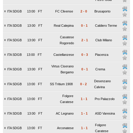
x
ITA SDGB
13:00
FT
FC Clivense
2
-
0
Brusaporto
x
ITA SDGB
13:00
FT
Real Calepina
0
-
1
Caldiero Terme
Casatese
x
ITA SDGB
13:00
FT
2
-
1
Club Milano
Rogoredo
x
ITA SDGB
13:00
FT
Castellanzese
0
-
3
Piacenza
Virtus Ciserano
x
ITA SDGB
13:00
FT
0
-
1
Crema
Bergamo
Desenzano
x
ITA SDGB
13:00
FT
SS Tritium 1908
0
-
2
Calvina
Folgore
x
ITA SDGB
13:00
FT
1
-
1
Pro Palazzolo
Caratese
x
ITA SDGB
13:00
FT
AC Legnano
1
-
1
ASD Varesina
Folgore
x
ITA SDGB
13:00
FT
Arconatese
1
-
1
Caratese