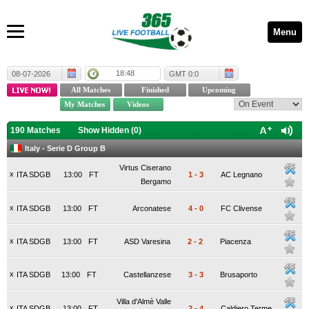
Menu
18:48
08-07-2026
GMT 0:0
190 Matches
Show Hidden (
0
)
Italy - Serie D Group B
Virtus Ciserano
x
ITA SDGB
13:00
FT
1
-
3
AC Legnano
Bergamo
x
ITA SDGB
13:00
FT
Arconatese
4
-
0
FC Clivense
x
ITA SDGB
13:00
FT
ASD Varesina
2
-
2
Piacenza
x
ITA SDGB
13:00
FT
Castellanzese
3
-
3
Brusaporto
Villa d'Almè Valle
x
ITA SDGB
13:00
FT
2
-
4
Caldiero Terme