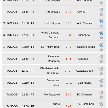
ITA SDGB
12:30
FT
Caravaggio
0
-
0
AC Legnano
x
ITA SDGB
12:30
FT
Arconatese
3
-
0
Crema
x
ITA SDGB
12:30
FT
Real Calepina
0
-
3
ASD Varesina
Virtus Ciserano
x
ITA SDGB
12:30
FT
1
-
3
Brusaporto
Bergamo
x
ITA SDGB
12:30
FT
SS Tritium 1908
0
-
2
Caldiero Terme
Casatese
x
ITA SDGB
12:30
FT
1
-
4
Piacenza
Rogoredo
Villa d'Almè Valle
x
ITA SDGB
12:30
FT
3
-
2
Castellanzese
Brembana
Desenzano
x
ITA SDGB
12:30
FT
1
-
1
Club Milano
Calvina
x
ITA SDGB
12:30
FT
Pro Palazzolo
1
-
0
FC Clivense
Folgore
US Ponte San
x
ITA SDGB
12:30
FT
2
-
2