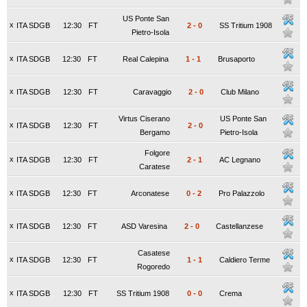
US Ponte San
x
ITA SDGB
12:30
FT
2
-
0
SS Tritium 1908
Pietro-Isola
x
ITA SDGB
12:30
FT
Real Calepina
1
-
1
Brusaporto
x
ITA SDGB
12:30
FT
Caravaggio
2
-
0
Club Milano
Virtus Ciserano
US Ponte San
x
ITA SDGB
12:30
FT
2
-
0
Bergamo
Pietro-Isola
Folgore
x
ITA SDGB
12:30
FT
2
-
1
AC Legnano
Caratese
x
ITA SDGB
12:30
FT
Arconatese
0
-
2
Pro Palazzolo
x
ITA SDGB
12:30
FT
ASD Varesina
2
-
0
Castellanzese
Casatese
x
ITA SDGB
12:30
FT
1
-
1
Caldiero Terme
Rogoredo
x
ITA SDGB
12:30
FT
SS Tritium 1908
0
-
0
Crema