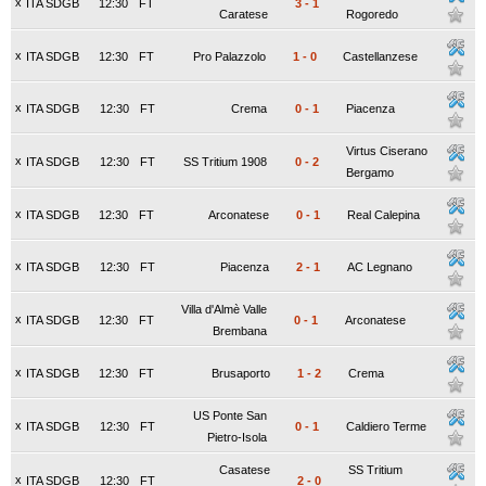
x
ITA SDGB
12:30
FT
3
-
1
Caratese
Rogoredo
x
ITA SDGB
12:30
FT
Pro Palazzolo
1
-
0
Castellanzese
x
ITA SDGB
12:30
FT
Crema
0
-
1
Piacenza
Virtus Ciserano
x
ITA SDGB
12:30
FT
SS Tritium 1908
0
-
2
Bergamo
x
ITA SDGB
12:30
FT
Arconatese
0
-
1
Real Calepina
x
ITA SDGB
12:30
FT
Piacenza
2
-
1
AC Legnano
Villa d'Almè Valle
x
ITA SDGB
12:30
FT
0
-
1
Arconatese
Brembana
x
ITA SDGB
12:30
FT
Brusaporto
1
-
2
Crema
US Ponte San
x
ITA SDGB
12:30
FT
0
-
1
Caldiero Terme
Pietro-Isola
Casatese
SS Tritium
x
ITA SDGB
12:30
FT
2
-
0