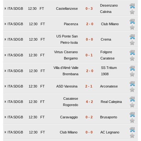
Desenzano
x
ITA SDGB
12:30
FT
Castellanzese
0
-
3
Calvina
x
ITA SDGB
12:30
FT
Piacenza
2
-
0
Club Milano
US Ponte San
x
ITA SDGB
12:30
FT
0
-
0
Crema
Pietro-Isola
Virtus Ciserano
Folgore
x
ITA SDGB
12:30
FT
0
-
1
Bergamo
Caratese
Villa d'Almè Valle
SS Tritium
x
ITA SDGB
12:30
FT
2
-
0
Brembana
1908
x
ITA SDGB
12:30
FT
ASD Varesina
2
-
1
Arconatese
Casatese
x
ITA SDGB
12:30
FT
4
-
2
Real Calepina
Rogoredo
x
ITA SDGB
12:30
FT
Caravaggio
0
-
2
Brusaporto
x
ITA SDGB
12:30
FT
Club Milano
0
-
0
AC Legnano