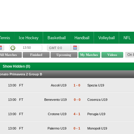
Tennis
Ice Hockey
Basketball
Handball
Volleyball
NFL
13:50
GMT 0:0
Show Hidden (
0
)
ionato Primavera 2 Group B
13:00
FT
Ascoli U19
1
-
0
Spezia U19
13:00
FT
Benevento U19
0
-
0
Cosenza U19
13:00
FT
Crotone U19
4
-
1
Perugia U19
13:00
FT
Palermo U19
0
-
1
Monopoli U19