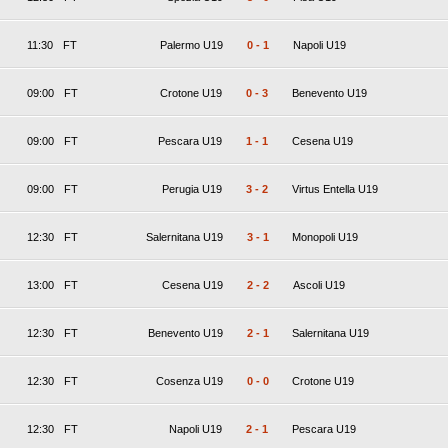
11:30
FT
Palermo U19
0
-
1
Napoli U19
09:00
FT
Crotone U19
0
-
3
Benevento U19
09:00
FT
Pescara U19
1
-
1
Cesena U19
09:00
FT
Perugia U19
3
-
2
Virtus Entella U19
12:30
FT
Salernitana U19
3
-
1
Monopoli U19
13:00
FT
Cesena U19
2
-
2
Ascoli U19
12:30
FT
Benevento U19
2
-
1
Salernitana U19
12:30
FT
Cosenza U19
0
-
0
Crotone U19
12:30
FT
Napoli U19
2
-
1
Pescara U19