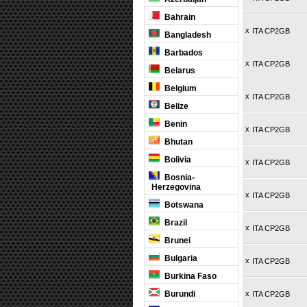
Bahrain
x
ITA CP2GB
Bangladesh
Barbados
x
ITA CP2GB
Belarus
Belgium
x
ITA CP2GB
Belize
Benin
x
ITA CP2GB
Bhutan
Bolivia
x
ITA CP2GB
Bosnia-
Herzegovina
x
ITA CP2GB
Botswana
Brazil
x
ITA CP2GB
Brunei
Bulgaria
x
ITA CP2GB
Burkina Faso
Burundi
x
ITA CP2GB