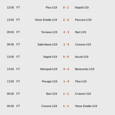
13:00
FT
Pisa U19
0
-
1
Napoli U19
13:00
FT
Virtus Entella U19
2
-
2
Pescara U19
09:00
FT
Ternana U19
2
-
3
Bari U19
09:00
FT
Salernitana U19
1
-
5
Cesena U19
13:00
FT
Napoli U19
0
-
0
Ascoli U19
13:00
FT
Monopoli U19
0
-
0
Benevento U19
13:00
FT
Perugia U19
1
-
0
Pisa U19
09:00
FT
Bari U19
1
-
1
Crotone U19
09:00
FT
Cesena U19
1
-
1
Virtus Entella U19