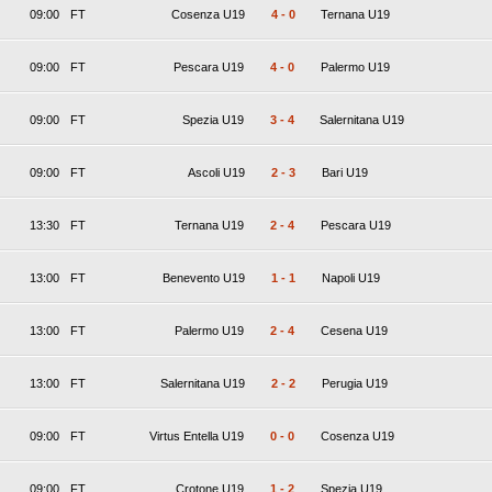
09:00
FT
Cosenza U19
4
-
0
Ternana U19
09:00
FT
Pescara U19
4
-
0
Palermo U19
09:00
FT
Spezia U19
3
-
4
Salernitana U19
09:00
FT
Ascoli U19
2
-
3
Bari U19
13:30
FT
Ternana U19
2
-
4
Pescara U19
13:00
FT
Benevento U19
1
-
1
Napoli U19
13:00
FT
Palermo U19
2
-
4
Cesena U19
13:00
FT
Salernitana U19
2
-
2
Perugia U19
09:00
FT
Virtus Entella U19
0
-
0
Cosenza U19
09:00
FT
Crotone U19
1
-
2
Spezia U19