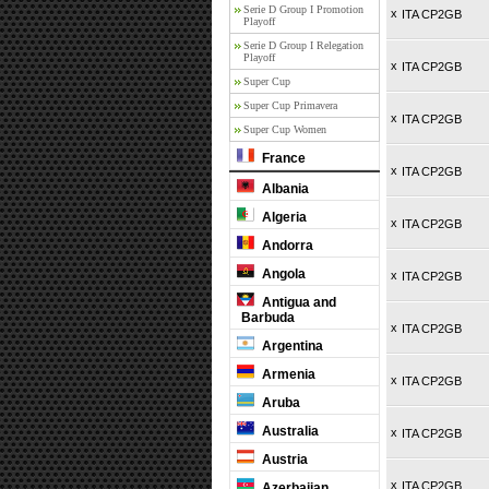
Serie D Group I Promotion
x
ITA CP2GB
Playoff
Serie D Group I Relegation
Playoff
x
ITA CP2GB
Super Cup
Super Cup Primavera
x
ITA CP2GB
Super Cup Women
France
x
ITA CP2GB
Albania
Algeria
x
ITA CP2GB
Andorra
Angola
x
ITA CP2GB
Antigua and
Barbuda
x
ITA CP2GB
Argentina
Armenia
x
ITA CP2GB
Aruba
Australia
x
ITA CP2GB
Austria
x
ITA CP2GB
Azerbaijan