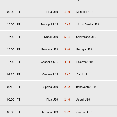
09:00
FT
Pisa U19
1
-
0
Monopoli U19
13:00
FT
Monopoli U19
0
-
3
Virtus Entella U19
13:00
FT
Napoli U19
5
-
1
Salernitana U19
13:00
FT
Pescara U19
3
-
0
Perugia U19
12:00
FT
Cosenza U19
1
-
1
Palermo U19
09:15
FT
Cesena U19
4
-
0
Bari U19
09:15
FT
Spezia U19
2
-
2
Benevento U19
09:00
FT
Pisa U19
1
-
0
Ascoli U19
09:00
FT
Ternana U19
1
-
2
Crotone U19