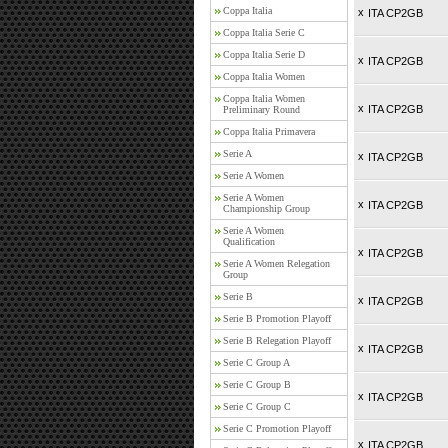
Coppa Italia
x
ITA CP2GB
Coppa Italia Serie C
Coppa Italia Serie D
x
ITA CP2GB
Coppa Italia Women
Coppa Italia Women
x
ITA CP2GB
Preliminary Round
Coppa Italia Primavera
Serie A
x
ITA CP2GB
Serie A Women
Serie A Women
x
ITA CP2GB
Championship Group
Serie A Women
Qualification
x
ITA CP2GB
Serie A Women Relegation
Group
Serie B
x
ITA CP2GB
Serie B Promotion Playoff
Serie B Relegation Playoff
x
ITA CP2GB
Serie C Group A
Serie C Group B
x
ITA CP2GB
Serie C Group C
Serie C Promotion Playoff
x
ITA CP2GB