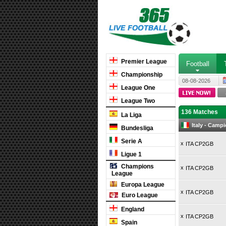
Premier League
Football
Championship
08-08-2026
League One
League Two
136 Matches
La Liga
Italy - Camp
Bundesliga
Serie A
x
ITA CP2GB
Ligue 1
Champions
x
ITA CP2GB
League
Europa League
x
ITA CP2GB
Euro League
England
x
ITA CP2GB
Spain