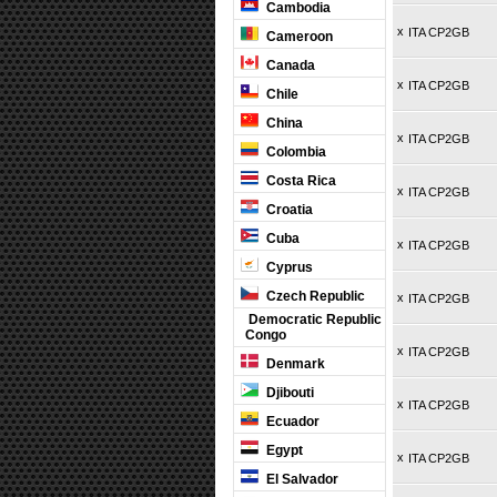
Cambodia
x
ITA CP2GB
Cameroon
Canada
x
ITA CP2GB
Chile
China
x
ITA CP2GB
Colombia
Costa Rica
x
ITA CP2GB
Croatia
Cuba
x
ITA CP2GB
Cyprus
Czech Republic
x
ITA CP2GB
Democratic Republic
Congo
x
ITA CP2GB
Denmark
Djibouti
x
ITA CP2GB
Ecuador
Egypt
x
ITA CP2GB
El Salvador