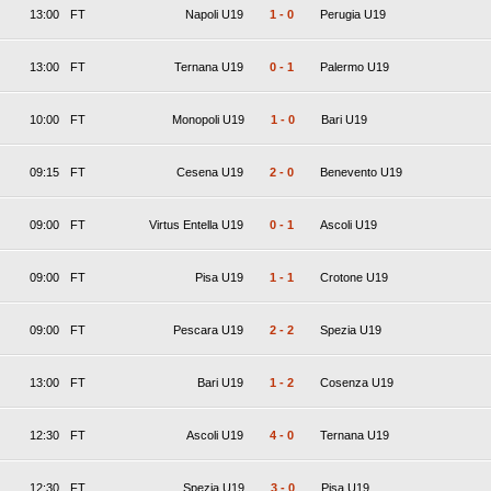
13:00
FT
Napoli U19
1
-
0
Perugia U19
13:00
FT
Ternana U19
0
-
1
Palermo U19
10:00
FT
Monopoli U19
1
-
0
Bari U19
09:15
FT
Cesena U19
2
-
0
Benevento U19
09:00
FT
Virtus Entella U19
0
-
1
Ascoli U19
09:00
FT
Pisa U19
1
-
1
Crotone U19
09:00
FT
Pescara U19
2
-
2
Spezia U19
13:00
FT
Bari U19
1
-
2
Cosenza U19
12:30
FT
Ascoli U19
4
-
0
Ternana U19
12:30
FT
Spezia U19
3
-
0
Pisa U19