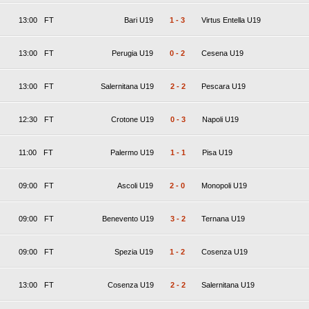
13:00
FT
Bari U19
1
-
3
Virtus Entella U19
13:00
FT
Perugia U19
0
-
2
Cesena U19
13:00
FT
Salernitana U19
2
-
2
Pescara U19
12:30
FT
Crotone U19
0
-
3
Napoli U19
11:00
FT
Palermo U19
1
-
1
Pisa U19
09:00
FT
Ascoli U19
2
-
0
Monopoli U19
09:00
FT
Benevento U19
3
-
2
Ternana U19
09:00
FT
Spezia U19
1
-
2
Cosenza U19
13:00
FT
Cosenza U19
2
-
2
Salernitana U19