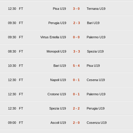
12:30
FT
Pisa U19
3
-
0
Ternana U19
09:30
FT
Perugia U19
2
-
3
Bari U19
09:30
FT
Virtus Entella U19
0
-
0
Palermo U19
08:30
FT
Monopoli U19
3
-
3
Spezia U19
10:30
FT
Bari U19
5
-
4
Pisa U19
12:30
FT
Napoli U19
0
-
1
Cesena U19
12:30
FT
Crotone U19
0
-
1
Palermo U19
12:30
FT
Spezia U19
2
-
2
Perugia U19
09:00
FT
Ascoli U19
2
-
0
Cosenza U19