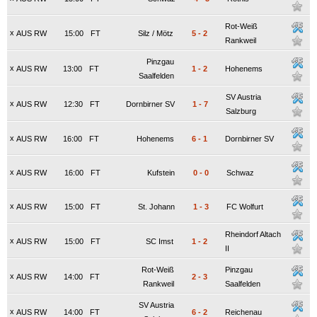
Rot-Weiß
x
AUS RW
15:00
FT
Silz / Mötz
5
-
2
Rankweil
Pinzgau
x
AUS RW
13:00
FT
1
-
2
Hohenems
Saalfelden
SV Austria
x
AUS RW
12:30
FT
Dornbirner SV
1
-
7
Salzburg
x
AUS RW
16:00
FT
Hohenems
6
-
1
Dornbirner SV
x
AUS RW
16:00
FT
Kufstein
0
-
0
Schwaz
x
AUS RW
15:00
FT
St. Johann
1
-
3
FC Wolfurt
Rheindorf Altach
x
AUS RW
15:00
FT
SC Imst
1
-
2
II
Rot-Weiß
Pinzgau
x
AUS RW
14:00
FT
2
-
3
Rankweil
Saalfelden
SV Austria
x
AUS RW
14:00
FT
6
-
2
Reichenau