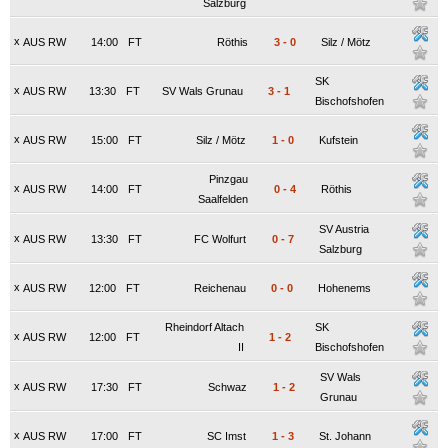
Salzburg
x
AUS RW
14:00
FT
Röthis
3
-
0
Silz / Mötz
SK
x
AUS RW
13:30
FT
SV Wals Grunau
3
-
1
Bischofshofen
x
AUS RW
15:00
FT
Silz / Mötz
1
-
0
Kufstein
Pinzgau
x
AUS RW
14:00
FT
0
-
4
Röthis
Saalfelden
SV Austria
x
AUS RW
13:30
FT
FC Wolfurt
0
-
7
Salzburg
x
AUS RW
12:00
FT
Reichenau
0
-
0
Hohenems
Rheindorf Altach
SK
x
AUS RW
12:00
FT
1
-
2
II
Bischofshofen
SV Wals
x
AUS RW
17:30
FT
Schwaz
1
-
2
Grunau
x
AUS RW
17:00
FT
SC Imst
1
-
3
St. Johann