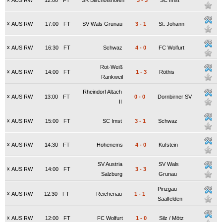
AUS RW
12:00
FT
SK Bischofshofen
3
-
3
SC Imst
x
AUS RW
17:00
FT
SV Wals Grunau
3
-
1
St. Johann
x
AUS RW
16:30
FT
Schwaz
4
-
0
FC Wolfurt
Rot-Weiß
x
AUS RW
14:00
FT
1
-
3
Röthis
Rankweil
Rheindorf Altach
x
AUS RW
13:00
FT
0
-
0
Dornbirner SV
II
x
AUS RW
15:00
FT
SC Imst
3
-
1
Schwaz
x
AUS RW
14:30
FT
Hohenems
4
-
0
Kufstein
SV Austria
SV Wals
x
AUS RW
14:00
FT
3
-
3
Salzburg
Grunau
Pinzgau
x
AUS RW
12:30
FT
Reichenau
1
-
1
Saalfelden
x
AUS RW
12:00
FT
FC Wolfurt
1
-
0
Silz / Mötz