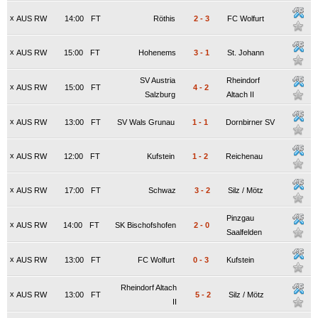
x
AUS RW
14:00
FT
Röthis
2
-
3
FC Wolfurt
x
AUS RW
15:00
FT
Hohenems
3
-
1
St. Johann
SV Austria
Rheindorf
x
AUS RW
15:00
FT
4
-
2
Salzburg
Altach II
x
AUS RW
13:00
FT
SV Wals Grunau
1
-
1
Dornbirner SV
x
AUS RW
12:00
FT
Kufstein
1
-
2
Reichenau
x
AUS RW
17:00
FT
Schwaz
3
-
2
Silz / Mötz
Pinzgau
x
AUS RW
14:00
FT
SK Bischofshofen
2
-
0
Saalfelden
x
AUS RW
13:00
FT
FC Wolfurt
0
-
3
Kufstein
Rheindorf Altach
x
AUS RW
13:00
FT
5
-
2
Silz / Mötz
II