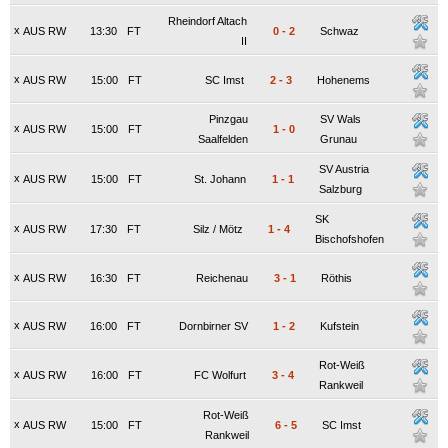
Rheindorf Altach
x
AUS RW
13:30
FT
0
-
2
Schwaz
II
x
AUS RW
15:00
FT
SC Imst
2
-
3
Hohenems
Pinzgau
SV Wals
x
AUS RW
15:00
FT
1
-
0
Saalfelden
Grunau
SV Austria
x
AUS RW
15:00
FT
St. Johann
1
-
1
Salzburg
SK
x
AUS RW
17:30
FT
Silz / Mötz
1
-
4
Bischofshofen
x
AUS RW
16:30
FT
Reichenau
3
-
1
Röthis
x
AUS RW
16:00
FT
Dornbirner SV
1
-
2
Kufstein
Rot-Weiß
x
AUS RW
16:00
FT
FC Wolfurt
3
-
4
Rankweil
Rot-Weiß
x
AUS RW
15:00
FT
6
-
5
SC Imst
Rankweil