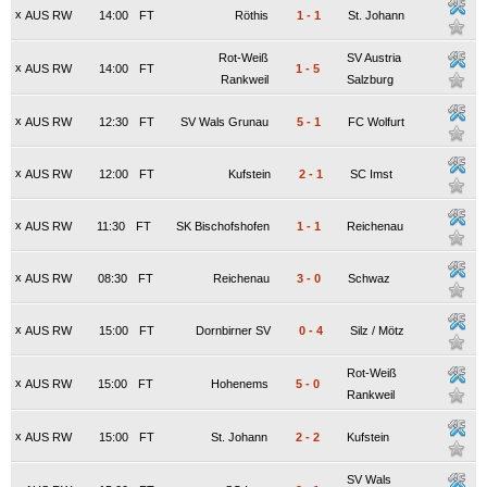
x
AUS RW
14:00
FT
Röthis
1
-
1
St. Johann
Rot-Weiß
SV Austria
x
AUS RW
14:00
FT
1
-
5
Rankweil
Salzburg
x
AUS RW
12:30
FT
SV Wals Grunau
5
-
1
FC Wolfurt
x
AUS RW
12:00
FT
Kufstein
2
-
1
SC Imst
x
AUS RW
11:30
FT
SK Bischofshofen
1
-
1
Reichenau
x
AUS RW
08:30
FT
Reichenau
3
-
0
Schwaz
x
AUS RW
15:00
FT
Dornbirner SV
0
-
4
Silz / Mötz
Rot-Weiß
x
AUS RW
15:00
FT
Hohenems
5
-
0
Rankweil
x
AUS RW
15:00
FT
St. Johann
2
-
2
Kufstein
SV Wals