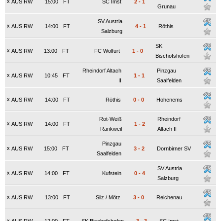
x
AUS RW
15:00
FT
SC Imst
2
-
1
Grunau
SV Austria
x
AUS RW
14:00
FT
4
-
1
Röthis
Salzburg
SK
x
AUS RW
13:00
FT
FC Wolfurt
1
-
0
Bischofshofen
Rheindorf Altach
Pinzgau
x
AUS RW
10:45
FT
1
-
1
II
Saalfelden
x
AUS RW
14:00
FT
Röthis
0
-
0
Hohenems
Rot-Weiß
Rheindorf
x
AUS RW
14:00
FT
1
-
2
Rankweil
Altach II
Pinzgau
x
AUS RW
15:00
FT
3
-
2
Dornbirner SV
Saalfelden
SV Austria
x
AUS RW
14:00
FT
Kufstein
0
-
4
Salzburg
x
AUS RW
13:00
FT
Silz / Mötz
3
-
0
Reichenau
x