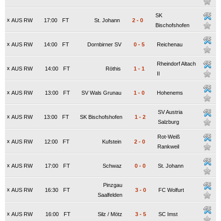
SK
x
AUS RW
17:00
FT
St. Johann
2
-
0
Bischofshofen
x
AUS RW
14:00
FT
Dornbirner SV
0
-
5
Reichenau
Rheindorf Altach
x
AUS RW
14:00
FT
Röthis
1
-
1
II
x
AUS RW
13:00
FT
SV Wals Grunau
1
-
0
Hohenems
SV Austria
x
AUS RW
13:00
FT
SK Bischofshofen
1
-
2
Salzburg
Rot-Weiß
x
AUS RW
12:00
FT
Kufstein
2
-
0
Rankweil
x
AUS RW
17:00
FT
Schwaz
0
-
0
St. Johann
Pinzgau
x
AUS RW
16:30
FT
3
-
0
FC Wolfurt
Saalfelden
x
AUS RW
16:00
FT
Silz / Mötz
3
-
5
SC Imst