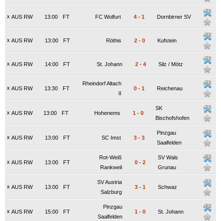
x
AUS RW
13:00
FT
FC Wolfurt
4
-
1
Dornbirner SV
x
AUS RW
13:00
FT
Röthis
2
-
0
Kufstein
x
AUS RW
14:00
FT
St. Johann
2
-
4
Silz / Mötz
Rheindorf Altach
x
AUS RW
13:30
FT
0
-
1
Reichenau
II
SK
x
AUS RW
13:00
FT
Hohenems
1
-
0
Bischofshofen
Pinzgau
x
AUS RW
13:00
FT
SC Imst
3
-
3
Saalfelden
Rot-Weiß
SV Wals
x
AUS RW
13:00
FT
0
-
2
Rankweil
Grunau
SV Austria
x
AUS RW
13:00
FT
3
-
1
Schwaz
Salzburg
Pinzgau
x
AUS RW
15:00
FT
1
-
0
St. Johann
Saalfelden