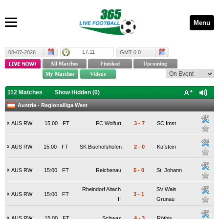
Menu
17:11
08-07-2026
GMT 0:0
112 Matches
Show Hidden (
0
)
Austria - Regionalliga West
x
AUS RW
15:00
FT
FC Wolfurt
3
-
7
SC Imst
x
AUS RW
15:00
FT
SK Bischofshofen
2
-
0
Kufstein
x
AUS RW
15:00
FT
Reichenau
5
-
0
St. Johann
Rheindorf Altach
SV Wals
x
AUS RW
15:00
FT
3
-
1
II
Grunau
x
AUS RW
15:00
FT
Schwaz
4
-
3
Röthis