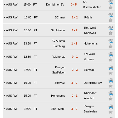
SK
x
AUS RW
15:00
FT
Dornbirner SV
0
-
5
Bischofshofen
x
AUS RW
15:00
FT
SC Imst
2
-
2
Röthis
Rot-Weiß
x
AUS RW
15:00
FT
St. Johann
4
-
2
Rankweil
SV Austria
x
AUS RW
13:30
FT
1
-
2
Hohenems
Salzburg
SV Wals
x
AUS RW
12:30
FT
Reichenau
0
-
1
Grunau
Pinzgau
x
AUS RW
17:00
FT
2
-
3
Schwaz
Saalfelden
x
AUS RW
16:00
FT
Schwaz
3
-
0
Dornbirner SV
Rheindorf
x
AUS RW
15:00
FT
Hohenems
0
-
1
Altach II
Pinzgau
x
AUS RW
15:00
FT
Silz / Mötz
3
-
0
Saalfelden