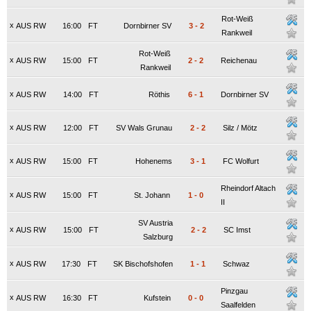
Rot-Weiß
x
AUS RW
16:00
FT
Dornbirner SV
3
-
2
Rankweil
Rot-Weiß
x
AUS RW
15:00
FT
2
-
2
Reichenau
Rankweil
x
AUS RW
14:00
FT
Röthis
6
-
1
Dornbirner SV
x
AUS RW
12:00
FT
SV Wals Grunau
2
-
2
Silz / Mötz
x
AUS RW
15:00
FT
Hohenems
3
-
1
FC Wolfurt
Rheindorf Altach
x
AUS RW
15:00
FT
St. Johann
1
-
0
II
SV Austria
x
AUS RW
15:00
FT
2
-
2
SC Imst
Salzburg
x
AUS RW
17:30
FT
SK Bischofshofen
1
-
1
Schwaz
Pinzgau
x
AUS RW
16:30
FT
Kufstein
0
-
0
Saalfelden