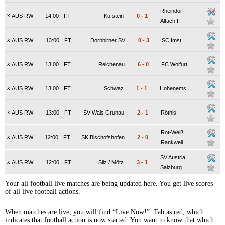
Rheindorf
x
AUS RW
14:00
FT
Kufstein
0
-
1
Altach II
x
AUS RW
13:00
FT
Dornbirner SV
0
-
3
SC Imst
x
AUS RW
13:00
FT
Reichenau
6
-
0
FC Wolfurt
x
AUS RW
13:00
FT
Schwaz
1
-
1
Hohenems
x
AUS RW
13:00
FT
SV Wals Grunau
2
-
1
Röthis
Rot-Weiß
x
AUS RW
12:00
FT
SK Bischofshofen
2
-
0
Rankweil
SV Austria
x
AUS RW
12:00
FT
Silz / Mötz
3
-
1
Salzburg
Your all football live matches are being updated here. You get live scores
of all live football actions.
When matches are live, you will find “Live Now!” Tab as red, which
indicates that football action is now started. You want to know that which