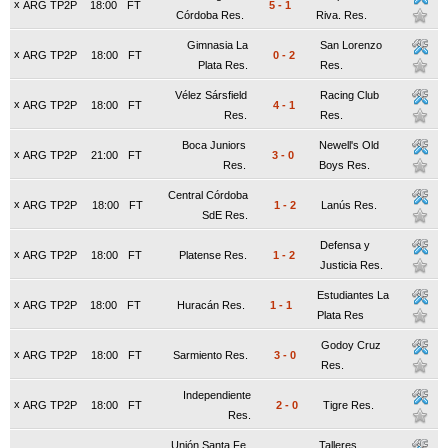
x
ARG TP2P
18:00
FT
5
-
1
Córdoba Res.
Riva. Res.
Gimnasia La
San Lorenzo
x
ARG TP2P
18:00
FT
0
-
2
Plata Res.
Res.
Vélez Sársfield
Racing Club
x
ARG TP2P
18:00
FT
4
-
1
Res.
Res.
Boca Juniors
Newell's Old
x
ARG TP2P
21:00
FT
3
-
0
Res.
Boys Res.
Central Córdoba
x
ARG TP2P
18:00
FT
1
-
2
Lanús Res.
SdE Res.
Defensa y
x
ARG TP2P
18:00
FT
Platense Res.
1
-
2
Justicia Res.
Estudiantes La
x
ARG TP2P
18:00
FT
Huracán Res.
1
-
1
Plata Res
Godoy Cruz
x
ARG TP2P
18:00
FT
Sarmiento Res.
3
-
0
Res.
Independiente
x
ARG TP2P
18:00
FT
2
-
0
Tigre Res.
Res.
Unión Santa Fe
Talleres