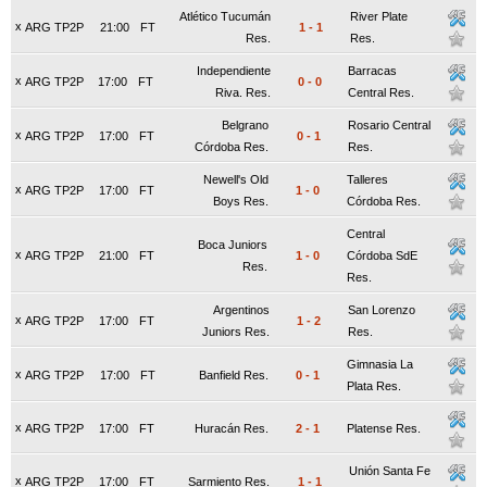
Atlético Tucumán
River Plate
x
ARG TP2P
21:00
FT
1
-
1
Res.
Res.
Independiente
Barracas
x
ARG TP2P
17:00
FT
0
-
0
Riva. Res.
Central Res.
Belgrano
Rosario Central
x
ARG TP2P
17:00
FT
0
-
1
Córdoba Res.
Res.
Newell's Old
Talleres
x
ARG TP2P
17:00
FT
1
-
0
Boys Res.
Córdoba Res.
Central
Boca Juniors
x
ARG TP2P
21:00
FT
1
-
0
Córdoba SdE
Res.
Res.
Argentinos
San Lorenzo
x
ARG TP2P
17:00
FT
1
-
2
Juniors Res.
Res.
Gimnasia La
x
ARG TP2P
17:00
FT
Banfield Res.
0
-
1
Plata Res.
x
ARG TP2P
17:00
FT
Huracán Res.
2
-
1
Platense Res.
Unión Santa Fe
x
ARG TP2P
17:00
FT
Sarmiento Res.
1
-
1