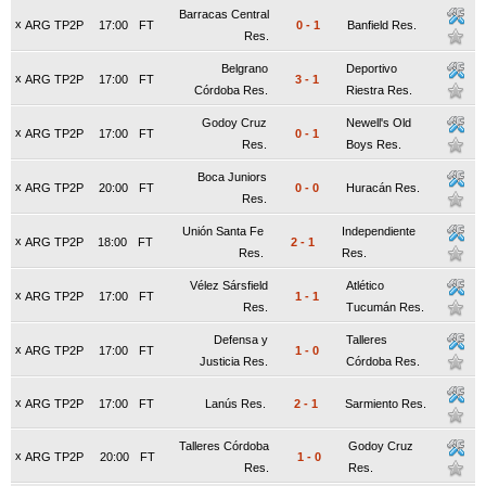
Barracas Central
x
ARG TP2P
17:00
FT
0
-
1
Banfield Res.
Res.
Belgrano
Deportivo
x
ARG TP2P
17:00
FT
3
-
1
Córdoba Res.
Riestra Res.
Godoy Cruz
Newell's Old
x
ARG TP2P
17:00
FT
0
-
1
Res.
Boys Res.
Boca Juniors
x
ARG TP2P
20:00
FT
0
-
0
Huracán Res.
Res.
Unión Santa Fe
Independiente
x
ARG TP2P
18:00
FT
2
-
1
Res.
Res.
Vélez Sársfield
Atlético
x
ARG TP2P
17:00
FT
1
-
1
Res.
Tucumán Res.
Defensa y
Talleres
x
ARG TP2P
17:00
FT
1
-
0
Justicia Res.
Córdoba Res.
x
ARG TP2P
17:00
FT
Lanús Res.
2
-
1
Sarmiento Res.
Talleres Córdoba
Godoy Cruz
x
ARG TP2P
20:00
FT
1
-
0
Res.
Res.