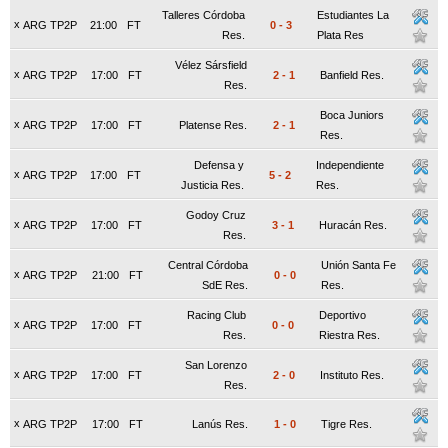
Talleres Córdoba
Estudiantes La
x
ARG TP2P
21:00
FT
0
-
3
Res.
Plata Res
Vélez Sársfield
x
ARG TP2P
17:00
FT
2
-
1
Banfield Res.
Res.
Boca Juniors
x
ARG TP2P
17:00
FT
Platense Res.
2
-
1
Res.
Defensa y
Independiente
x
ARG TP2P
17:00
FT
5
-
2
Justicia Res.
Res.
Godoy Cruz
x
ARG TP2P
17:00
FT
3
-
1
Huracán Res.
Res.
Central Córdoba
Unión Santa Fe
x
ARG TP2P
21:00
FT
0
-
0
SdE Res.
Res.
Racing Club
Deportivo
x
ARG TP2P
17:00
FT
0
-
0
Res.
Riestra Res.
San Lorenzo
x
ARG TP2P
17:00
FT
2
-
0
Instituto Res.
Res.
x
ARG TP2P
17:00
FT
Lanús Res.
1
-
0
Tigre Res.