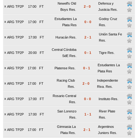
Newell's Old
Defensa y
x
ARG TP2P
17:00
FT
2
-
0
Boys Res.
Justicia Res.
Estudiantes La
Godoy Cruz
x
ARG TP2P
17:00
FT
0
-
0
Plata Res
Res.
Unión Santa Fe
x
ARG TP2P
17:00
FT
Huracán Res.
2
-
1
Res.
Central Córdoba
x
ARG TP2P
20:00
FT
0
-
1
Tigre Res.
SdE Res.
Estudiantes La
x
ARG TP2P
17:00
FT
Platense Res.
0
-
1
Plata Res
Racing Club
Independiente
x
ARG TP2P
17:00
FT
2
-
0
Res.
Riva. Res.
Rosario Central
x
ARG TP2P
17:00
FT
0
-
0
Instituto Res.
Res.
San Lorenzo
River Plate
x
ARG TP2P
17:00
FT
1
-
1
Res.
Res.
Gimnasia La
Argentinos
x
ARG TP2P
17:00
FT
2
-
1
Plata Res.
Juniors Res.