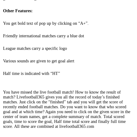
Other Features:
You get bold text of pop up by clicking on “A+”.
Friendly international matches carry a blue dot
League matches carry a specific logo
Various sounds are given to get goal alert
Half time is indicated with “HT”
You have missed the live football match! How to know the result of
match? Livefootball365 gives you all the record of today’s finished
matches. Just click on the “finished” tab and you will get the score of
recently ended football matches. Do you want to know that who scored
goal and at which time? Again you need to click on the given score in the
center of team names, get a complete summary of match. Total scored
goals, time to score the goal, Half time total score and finally full time
score. All these are combined at livefootball365.com