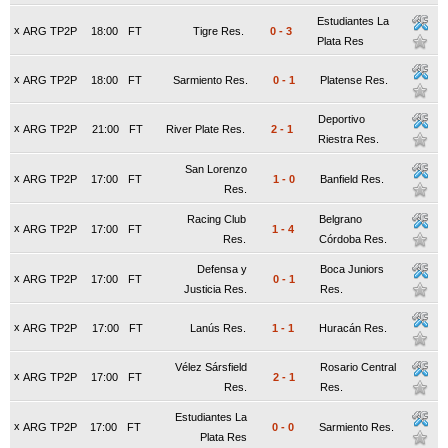
Estudiantes La
x
ARG TP2P
18:00
FT
Tigre Res.
0
-
3
Plata Res
x
ARG TP2P
18:00
FT
Sarmiento Res.
0
-
1
Platense Res.
Deportivo
x
ARG TP2P
21:00
FT
River Plate Res.
2
-
1
Riestra Res.
San Lorenzo
x
ARG TP2P
17:00
FT
1
-
0
Banfield Res.
Res.
Racing Club
Belgrano
x
ARG TP2P
17:00
FT
1
-
4
Res.
Córdoba Res.
Defensa y
Boca Juniors
x
ARG TP2P
17:00
FT
0
-
1
Justicia Res.
Res.
x
ARG TP2P
17:00
FT
Lanús Res.
1
-
1
Huracán Res.
Vélez Sársfield
Rosario Central
x
ARG TP2P
17:00
FT
2
-
1
Res.
Res.
Estudiantes La
x
ARG TP2P
17:00
FT
0
-
0
Sarmiento Res.
Plata Res