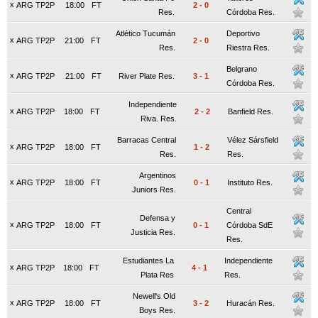
x
ARG TP2P
18:00
FT
2
-
0
Res.
Córdoba Res.
Atlético Tucumán
Deportivo
x
ARG TP2P
21:00
FT
2
-
0
Res.
Riestra Res.
Belgrano
x
ARG TP2P
21:00
FT
River Plate Res.
3
-
1
Córdoba Res.
Independiente
x
ARG TP2P
18:00
FT
2
-
2
Banfield Res.
Riva. Res.
Barracas Central
Vélez Sársfield
x
ARG TP2P
18:00
FT
1
-
2
Res.
Res.
Argentinos
x
ARG TP2P
18:00
FT
0
-
1
Instituto Res.
Juniors Res.
Central
Defensa y
x
ARG TP2P
18:00
FT
0
-
1
Córdoba SdE
Justicia Res.
Res.
Estudiantes La
Independiente
x
ARG TP2P
18:00
FT
4
-
1
Plata Res
Res.
Newell's Old
x
ARG TP2P
18:00
FT
3
-
2
Huracán Res.
Boys Res.