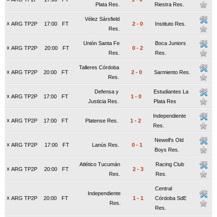
Plata Res.
Riestra Res.
Vélez Sársfield
x
ARG TP2P
17:00
FT
2
-
0
Instituto Res.
Res.
Unión Santa Fe
Boca Juniors
x
ARG TP2P
20:00
FT
0
-
2
Res.
Res.
Talleres Córdoba
x
ARG TP2P
20:00
FT
2
-
0
Sarmiento Res.
Res.
Defensa y
Estudiantes La
x
ARG TP2P
17:00
FT
1
-
0
Justicia Res.
Plata Res
Independiente
x
ARG TP2P
17:00
FT
Platense Res.
1
-
2
Res.
Newell's Old
x
ARG TP2P
17:00
FT
Lanús Res.
0
-
1
Boys Res.
Atlético Tucumán
Racing Club
x
ARG TP2P
20:00
FT
2
-
3
Res.
Res.
Central
Independiente
x
ARG TP2P
20:00
FT
1
-
1
Córdoba SdE
Res.
Res.