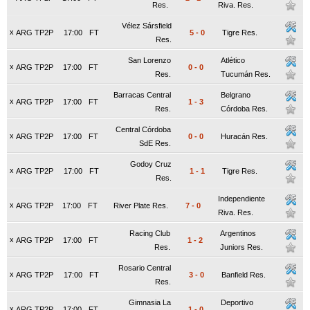
Res.
Riva. Res.
Vélez Sársfield
x
ARG TP2P
17:00
FT
5
-
0
Tigre Res.
Res.
San Lorenzo
Atlético
x
ARG TP2P
17:00
FT
0
-
0
Res.
Tucumán Res.
Barracas Central
Belgrano
x
ARG TP2P
17:00
FT
1
-
3
Res.
Córdoba Res.
Central Córdoba
x
ARG TP2P
17:00
FT
0
-
0
Huracán Res.
SdE Res.
Godoy Cruz
x
ARG TP2P
17:00
FT
1
-
1
Tigre Res.
Res.
Independiente
x
ARG TP2P
17:00
FT
River Plate Res.
7
-
0
Riva. Res.
Racing Club
Argentinos
x
ARG TP2P
17:00
FT
1
-
2
Res.
Juniors Res.
Rosario Central
x
ARG TP2P
17:00
FT
3
-
0
Banfield Res.
Res.
Gimnasia La
Deportivo
x
ARG TP2P
17:00
FT
1
-
0