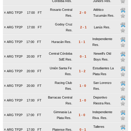
Córdoba Res.
Juniors Res.
Rosario Central
Atlético
x
ARG TP2P
17:00
FT
2
-
0
Res.
Tucumán Res.
Godoy Cruz
x
ARG TP2P
17:00
FT
2
-
1
Lanús Res.
Res.
Independiente
x
ARG TP2P
17:00
FT
Huracán Res.
1
-
1
Res.
Central Córdoba
Newell's Old
x
ARG TP2P
20:00
FT
0
-
1
SdE Res.
Boys Res.
Unión Santa Fe
Estudiantes La
x
ARG TP2P
20:00
FT
1
-
2
Res.
Plata Res
Racing Club
San Lorenzo
x
ARG TP2P
20:00
FT
1
-
0
Res.
Res.
Barracas Central
Deportivo
x
ARG TP2P
17:00
FT
1
-
0
Res.
Riestra Res.
Gimnasia La
Independiente
x
ARG TP2P
17:00
FT
1
-
0
Plata Res.
Riva. Res.
Talleres
x
ARG TP2P
17:00
FT
Platense Res.
0
-
1