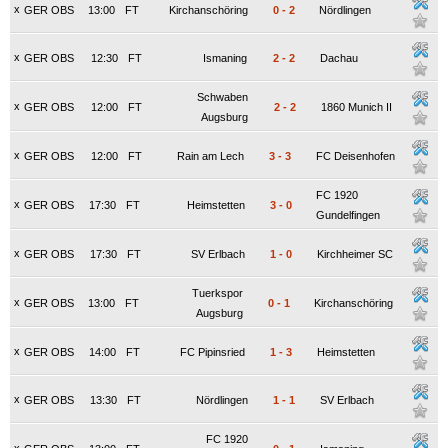
x
GER OBS
13:00
FT
Kirchanschöring
0
-
2
Nördlingen
x
GER OBS
12:30
FT
Ismaning
2
-
2
Dachau
Schwaben
x
GER OBS
12:00
FT
2
-
2
1860 Munich II
Augsburg
x
GER OBS
12:00
FT
Rain am Lech
3
-
3
FC Deisenhofen
FC 1920
x
GER OBS
17:30
FT
Heimstetten
3
-
0
Gundelfingen
x
GER OBS
17:30
FT
SV Erlbach
1
-
0
Kirchheimer SC
Tuerkspor
x
GER OBS
13:00
FT
0
-
1
Kirchanschöring
Augsburg
x
GER OBS
14:00
FT
FC Pipinsried
1
-
3
Heimstetten
x
GER OBS
13:30
FT
Nördlingen
1
-
1
SV Erlbach
FC 1920