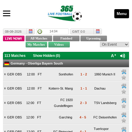
Menu
14:04
08-08-2026
GMT 0:0
113 Matches
Show Hidden (
0
)
Germany - Oberliga Bayern South
x
GER OBS
12:00
FT
Sonthofen
1
-
2
1860 Munich II
x
GER OBS
12:00
FT
Kottern-St. Mang
1
-
1
Dachau
FC 1920
x
GER OBS
12:00
FT
2
-
3
TSV Landsberg
Gundelfingen
x
GER OBS
12:00
FT
Garching
4
-
5
FC Deisenhofen
Tuerkspor
x
GER OBS
12:00
FT
FC Pipinsried
4
-
1