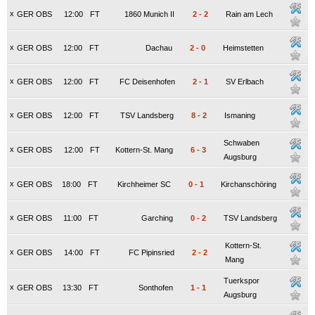
x
GER OBS
12:00
FT
1860 Munich II
2
-
2
Rain am Lech
x
GER OBS
12:00
FT
Dachau
2
-
0
Heimstetten
x
GER OBS
12:00
FT
FC Deisenhofen
2
-
1
SV Erlbach
x
GER OBS
12:00
FT
TSV Landsberg
8
-
2
Ismaning
Schwaben
x
GER OBS
12:00
FT
Kottern-St. Mang
6
-
3
Augsburg
x
GER OBS
18:00
FT
Kirchheimer SC
0
-
1
Kirchanschöring
x
GER OBS
11:00
FT
Garching
0
-
2
TSV Landsberg
Kottern-St.
x
GER OBS
14:00
FT
FC Pipinsried
2
-
2
Mang
Tuerkspor
x
GER OBS
13:30
FT
Sonthofen
1
-
1
Augsburg