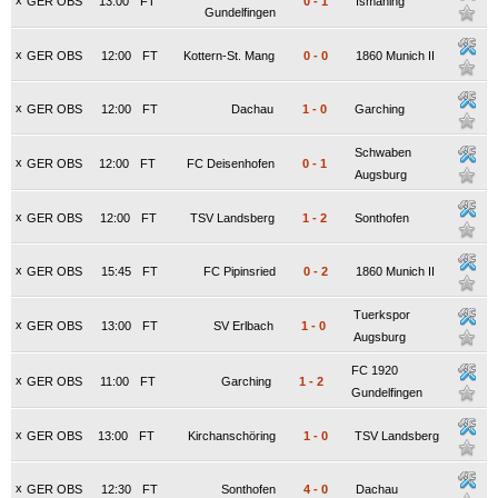
x
GER OBS
13:00
FT
0
-
1
Ismaning
Gundelfingen
x
GER OBS
12:00
FT
Kottern-St. Mang
0
-
0
1860 Munich II
x
GER OBS
12:00
FT
Dachau
1
-
0
Garching
Schwaben
x
GER OBS
12:00
FT
FC Deisenhofen
0
-
1
Augsburg
x
GER OBS
12:00
FT
TSV Landsberg
1
-
2
Sonthofen
x
GER OBS
15:45
FT
FC Pipinsried
0
-
2
1860 Munich II
Tuerkspor
x
GER OBS
13:00
FT
SV Erlbach
1
-
0
Augsburg
FC 1920
x
GER OBS
11:00
FT
Garching
1
-
2
Gundelfingen
x
GER OBS
13:00
FT
Kirchanschöring
1
-
0
TSV Landsberg
x
GER OBS
12:30
FT
Sonthofen
4
-
0
Dachau