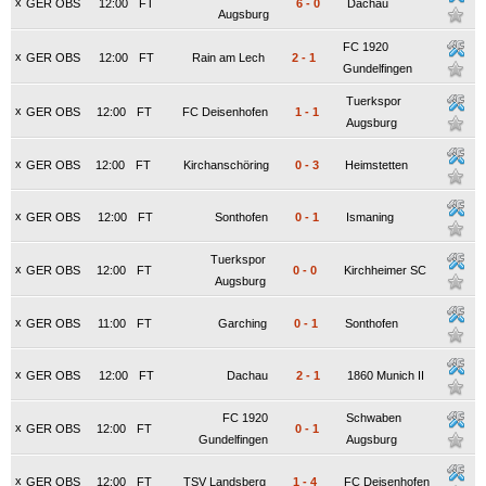
x
GER OBS
12:00
FT
6
-
0
Dachau
Augsburg
FC 1920
x
GER OBS
12:00
FT
Rain am Lech
2
-
1
Gundelfingen
Tuerkspor
x
GER OBS
12:00
FT
FC Deisenhofen
1
-
1
Augsburg
x
GER OBS
12:00
FT
Kirchanschöring
0
-
3
Heimstetten
x
GER OBS
12:00
FT
Sonthofen
0
-
1
Ismaning
Tuerkspor
x
GER OBS
12:00
FT
0
-
0
Kirchheimer SC
Augsburg
x
GER OBS
11:00
FT
Garching
0
-
1
Sonthofen
x
GER OBS
12:00
FT
Dachau
2
-
1
1860 Munich II
FC 1920
Schwaben
x
GER OBS
12:00
FT
0
-
1
Gundelfingen
Augsburg
x
GER OBS
12:00
FT
TSV Landsberg
1
-
4
FC Deisenhofen