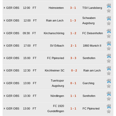
x
GER OBS
12:00
FT
Heimstetten
3
-
1
TSV Landsberg
Schwaben
x
GER OBS
12:00
FT
Rain am Lech
1
-
3
Augsburg
x
GER OBS
09:30
FT
Kirchanschöring
1
-
2
FC Deisenhofen
x
GER OBS
17:00
FT
SV Erlbach
2
-
1
1860 Munich II
x
GER OBS
15:00
FT
FC Pipinsried
3
-
3
Sonthofen
x
GER OBS
12:30
FT
Kirchheimer SC
0
-
2
Rain am Lech
Tuerkspor
x
GER OBS
13:00
FT
0
-
1
Garching
Augsburg
x
GER OBS
13:30
FT
Nördlingen
1
-
1
Sonthofen
FC 1920
x
GER OBS
13:00
FT
1
-
1
FC Pipinsried
Gundelfingen