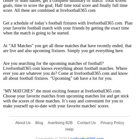
center of team names, get a complete summary of match. Total scored
goals, time to score the goal, Half time total score and finally full time
score. All these are combined at livefootball365.com
Get a schedule of today’s football fixtures with livefootball365.com. Plan
your favorite football match with your friends by getting the exact time
when the match is going to be started.
At “All Matches” you get all those matches that have recently ended, that
are live and also upcoming fixtures. Simply you get everything here.
Are you searching for the upcoming matches of football?
Livefootball365.com knows everything about football matches. Where
ever you are whatever you do? Come at livefootball365.com and know
all about football fixtures. “Upcoming” tab have a lot for you.
“MY MATCHES” the most exciting feature at livefootball365.com.
Choose your favorite matches from upcoming matches list and get stick
with the scores of those matches. It’s easy and convenient for you to
make yourself up-to-date with your favorite matches' scores.
About Us
Blog
Avertising B2B
Contact Us
Privacy Policy
Help
Copyrights © 2026
LiveFootball365.com