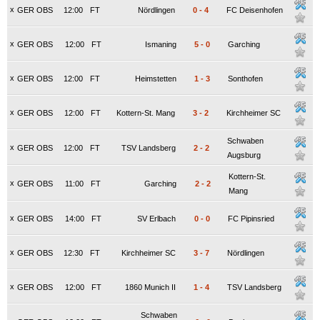
x
GER OBS
12:00
FT
Nördlingen
0
-
4
FC Deisenhofen
x
GER OBS
12:00
FT
Ismaning
5
-
0
Garching
x
GER OBS
12:00
FT
Heimstetten
1
-
3
Sonthofen
x
GER OBS
12:00
FT
Kottern-St. Mang
3
-
2
Kirchheimer SC
Schwaben
x
GER OBS
12:00
FT
TSV Landsberg
2
-
2
Augsburg
Kottern-St.
x
GER OBS
11:00
FT
Garching
2
-
2
Mang
x
GER OBS
14:00
FT
SV Erlbach
0
-
0
FC Pipinsried
x
GER OBS
12:30
FT
Kirchheimer SC
3
-
7
Nördlingen
x
GER OBS
12:00
FT
1860 Munich II
1
-
4
TSV Landsberg
Schwaben