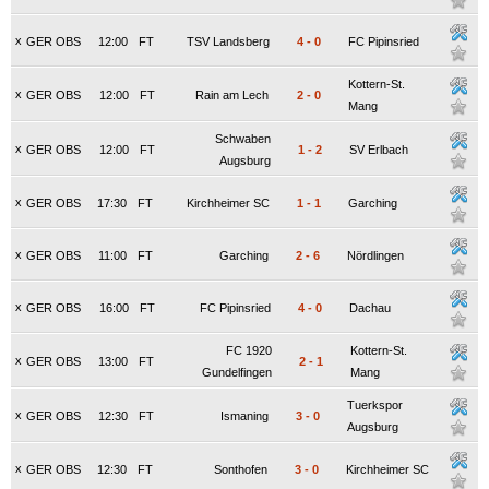
x
GER OBS
12:00
FT
TSV Landsberg
4
-
0
FC Pipinsried
Kottern-St.
x
GER OBS
12:00
FT
Rain am Lech
2
-
0
Mang
Schwaben
x
GER OBS
12:00
FT
1
-
2
SV Erlbach
Augsburg
x
GER OBS
17:30
FT
Kirchheimer SC
1
-
1
Garching
x
GER OBS
11:00
FT
Garching
2
-
6
Nördlingen
x
GER OBS
16:00
FT
FC Pipinsried
4
-
0
Dachau
FC 1920
Kottern-St.
x
GER OBS
13:00
FT
2
-
1
Gundelfingen
Mang
Tuerkspor
x
GER OBS
12:30
FT
Ismaning
3
-
0
Augsburg
x
GER OBS
12:30
FT
Sonthofen
3
-
0
Kirchheimer SC