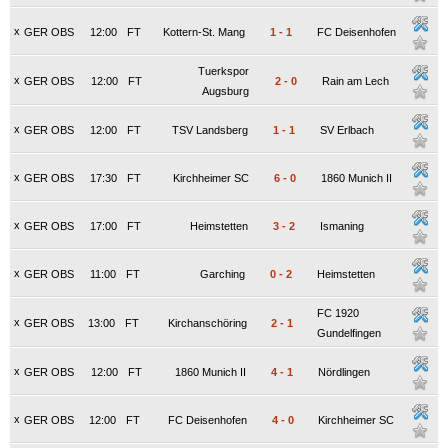
x
GER OBS
12:00
FT
Kottern-St. Mang
1
-
1
FC Deisenhofen
Tuerkspor
x
GER OBS
12:00
FT
2
-
0
Rain am Lech
Augsburg
x
GER OBS
12:00
FT
TSV Landsberg
1
-
1
SV Erlbach
x
GER OBS
17:30
FT
Kirchheimer SC
6
-
0
1860 Munich II
x
GER OBS
17:00
FT
Heimstetten
3
-
2
Ismaning
x
GER OBS
11:00
FT
Garching
0
-
2
Heimstetten
FC 1920
x
GER OBS
13:00
FT
Kirchanschöring
2
-
1
Gundelfingen
x
GER OBS
12:00
FT
1860 Munich II
4
-
1
Nördlingen
x
GER OBS
12:00
FT
FC Deisenhofen
4
-
0
Kirchheimer SC