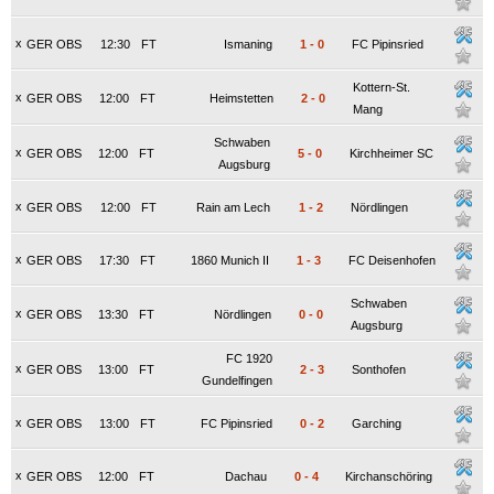
x
GER OBS
12:30
FT
Ismaning
1
-
0
FC Pipinsried
Kottern-St.
x
GER OBS
12:00
FT
Heimstetten
2
-
0
Mang
Schwaben
x
GER OBS
12:00
FT
5
-
0
Kirchheimer SC
Augsburg
x
GER OBS
12:00
FT
Rain am Lech
1
-
2
Nördlingen
x
GER OBS
17:30
FT
1860 Munich II
1
-
3
FC Deisenhofen
Schwaben
x
GER OBS
13:30
FT
Nördlingen
0
-
0
Augsburg
FC 1920
x
GER OBS
13:00
FT
2
-
3
Sonthofen
Gundelfingen
x
GER OBS
13:00
FT
FC Pipinsried
0
-
2
Garching
x
GER OBS
12:00
FT
Dachau
0
-
4
Kirchanschöring