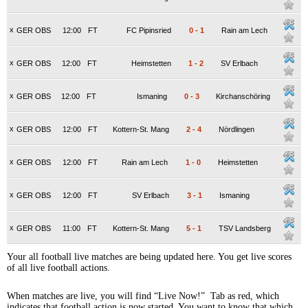
x
GER OBS
12:00
FT
FC Pipinsried
0
-
1
Rain am Lech
x
GER OBS
12:00
FT
Heimstetten
1
-
2
SV Erlbach
x
GER OBS
12:00
FT
Ismaning
0
-
3
Kirchanschöring
x
GER OBS
12:00
FT
Kottern-St. Mang
2
-
4
Nördlingen
x
GER OBS
12:00
FT
Rain am Lech
1
-
0
Heimstetten
x
GER OBS
12:00
FT
SV Erlbach
3
-
1
Ismaning
x
GER OBS
11:00
FT
Kottern-St. Mang
5
-
1
TSV Landsberg
Your all football live matches are being updated here. You get live scores
of all live football actions.
When matches are live, you will find “Live Now!” Tab as red, which
indicates that football action is now started. You want to know that which