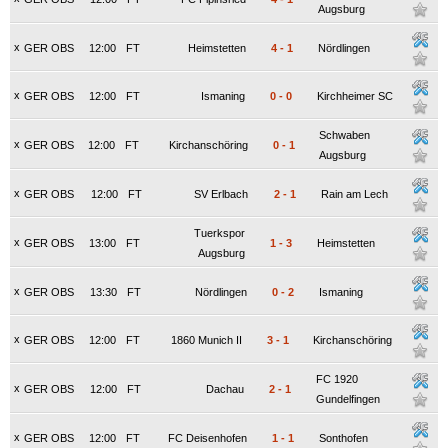
Augsburg
x
GER OBS
12:00
FT
Heimstetten
4
-
1
Nördlingen
x
GER OBS
12:00
FT
Ismaning
0
-
0
Kirchheimer SC
Schwaben
x
GER OBS
12:00
FT
Kirchanschöring
0
-
1
Augsburg
x
GER OBS
12:00
FT
SV Erlbach
2
-
1
Rain am Lech
Tuerkspor
x
GER OBS
13:00
FT
1
-
3
Heimstetten
Augsburg
x
GER OBS
13:30
FT
Nördlingen
0
-
2
Ismaning
x
GER OBS
12:00
FT
1860 Munich II
3
-
1
Kirchanschöring
FC 1920
x
GER OBS
12:00
FT
Dachau
2
-
1
Gundelfingen
x
GER OBS
12:00
FT
FC Deisenhofen
1
-
1
Sonthofen