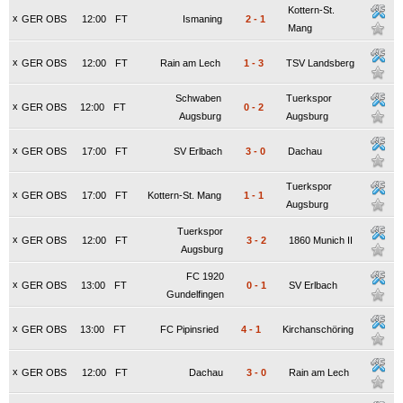
Kottern-St.
x
GER OBS
12:00
FT
Ismaning
2
-
1
Mang
x
GER OBS
12:00
FT
Rain am Lech
1
-
3
TSV Landsberg
Schwaben
Tuerkspor
x
GER OBS
12:00
FT
0
-
2
Augsburg
Augsburg
x
GER OBS
17:00
FT
SV Erlbach
3
-
0
Dachau
Tuerkspor
x
GER OBS
17:00
FT
Kottern-St. Mang
1
-
1
Augsburg
Tuerkspor
x
GER OBS
12:00
FT
3
-
2
1860 Munich II
Augsburg
FC 1920
x
GER OBS
13:00
FT
0
-
1
SV Erlbach
Gundelfingen
x
GER OBS
13:00
FT
FC Pipinsried
4
-
1
Kirchanschöring
x
GER OBS
12:00
FT
Dachau
3
-
0
Rain am Lech