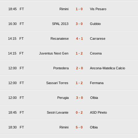
18:45
FT
Rimini
1
-
0
Vis Pesaro
16:30
FT
SPAL 2013
3
-
0
Gubbio
14:15
FT
Recanatese
4
-
1
Carrarese
14:15
FT
Juventus Next Gen
1
-
2
Cesena
12:00
FT
Pontedera
2
-
0
Ancona-Matelica Calcio
12:00
FT
Sassari Torres
1
-
2
Fermana
12:00
FT
Perugia
3
-
0
Olbia
18:45
FT
Sestri Levante
0
-
2
ASD Pineto
18:30
FT
Rimini
5
-
0
Olbia