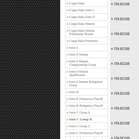
Coppa Italia
x
ITA SCGB
Coppa Italia Serie C
Coppa Italia Serie D
x
ITA SCGB
Coppa Italia Women
Coppa Italia Women
x
ITA SCGB
Preliminary Round
Coppa Italia Primavera
Serie A
x
ITA SCGB
Serie A Women
Serie A Women
x
ITA SCGB
Championship Group
Serie A Women
Qualification
x
ITA SCGB
Serie A Women Relegation
Group
Serie B
x
ITA SCGB
Serie B Promotion Playoff
Serie B Relegation Playoff
x
ITA SCGB
Serie C Group A
Serie C Group B
x
ITA SCGB
Serie C Group C
Serie C Promotion Playoff
x
ITA SCGB