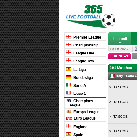
Premier League
Football
Championship
08-08-2026
League One
League Two
191 Matches
La Liga
Italy - Serie
Bundesliga
Serie A
x
ITA SCGB
Ligue 1
Champions
x
ITA SCGB
League
Europa League
x
ITA SCGB
Euro League
England
x
ITA SCGB
Spain