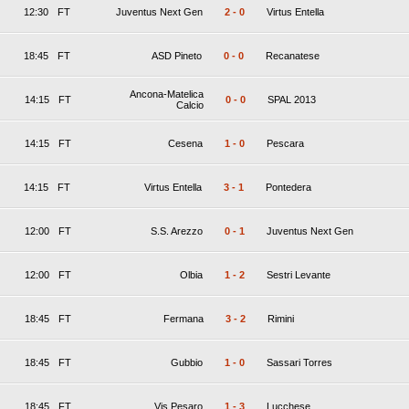
12:30
FT
Juventus Next Gen
2
-
0
Virtus Entella
18:45
FT
ASD Pineto
0
-
0
Recanatese
Ancona-Matelica
14:15
FT
0
-
0
SPAL 2013
Calcio
14:15
FT
Cesena
1
-
0
Pescara
14:15
FT
Virtus Entella
3
-
1
Pontedera
12:00
FT
S.S. Arezzo
0
-
1
Juventus Next Gen
12:00
FT
Olbia
1
-
2
Sestri Levante
18:45
FT
Fermana
3
-
2
Rimini
18:45
FT
Gubbio
1
-
0
Sassari Torres
18:45
FT
Vis Pesaro
1
-
3
Lucchese