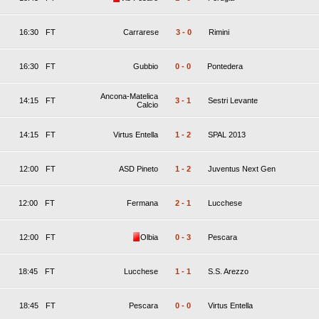
16:30
FT
Carrarese
3
-
0
Rimini
16:30
FT
Gubbio
0
-
0
Pontedera
Ancona-Matelica
14:15
FT
3
-
1
Sestri Levante
Calcio
14:15
FT
Virtus Entella
1
-
2
SPAL 2013
12:00
FT
ASD Pineto
1
-
2
Juventus Next Gen
12:00
FT
Fermana
2
-
1
Lucchese
12:00
FT
Olbia
0
-
3
Pescara
18:45
FT
Lucchese
1
-
1
S.S. Arezzo
18:45
FT
Pescara
0
-
0
Virtus Entella