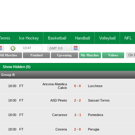
Tennis
Ice Hockey
Basketball
Handball
Volleyball
NFL
13:47
GMT 0:0
Show Hidden (
0
)
 C Group B
Ancona-Matelica
18:00
FT
0
-
0
Lucchese
Calcio
18:00
FT
ASD Pineto
2
-
2
Sassari Torres
18:00
FT
Carrarese
2
-
1
Pontedera
18:00
FT
Cesena
2
-
0
Perugia