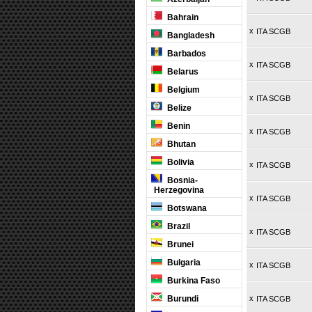
Bahrain
x
ITA SCGB
Bangladesh
Barbados
x
ITA SCGB
Belarus
Belgium
x
ITA SCGB
Belize
Benin
x
ITA SCGB
Bhutan
Bolivia
x
ITA SCGB
Bosnia-
Herzegovina
x
ITA SCGB
Botswana
Brazil
x
ITA SCGB
Brunei
Bulgaria
x
ITA SCGB
Burkina Faso
Burundi
x
ITA SCGB