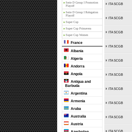
Serie D Group I Promotion
x
ITA SCGB
Playoff
Serie D Group I Relegation
Playoff
x
ITA SCGB
Super Cup
Super Cup Primavera
x
ITA SCGB
Super Cup Women
France
x
ITA SCGB
Albania
Algeria
x
ITA SCGB
Andorra
Angola
x
ITA SCGB
Antigua and
Barbuda
x
ITA SCGB
Argentina
Armenia
x
ITA SCGB
Aruba
Australia
x
ITA SCGB
Austria
x
ITA SCGB
Azerbaijan