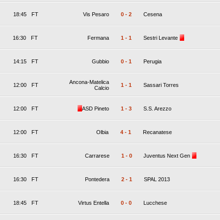
18:45
FT
Vis Pesaro
0
-
2
Cesena
16:30
FT
Fermana
1
-
1
Sestri Levante
14:15
FT
Gubbio
0
-
1
Perugia
Ancona-Matelica
12:00
FT
1
-
1
Sassari Torres
Calcio
12:00
FT
ASD Pineto
1
-
3
S.S. Arezzo
12:00
FT
Olbia
4
-
1
Recanatese
16:30
FT
Carrarese
1
-
0
Juventus Next Gen
16:30
FT
Pontedera
2
-
1
SPAL 2013
18:45
FT
Virtus Entella
0
-
0
Lucchese