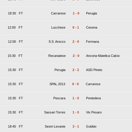
18:30
FT
Carrarese
1
-
0
Perugia
12:00
FT
Lucchese
0
-
1
Cesena
12:00
FT
S.S. Arezzo
2
-
0
Fermana
15:30
FT
Recanatese
2
-
0
Ancona-Matelica Calcio
15:30
FT
Perugia
2
-
2
ASD Pineto
15:30
FT
SPAL 2013
0
-
0
Carrarese
15:30
FT
Pescara
1
-
0
Pontedera
15:30
FT
Sassari Torres
1
-
0
Vis Pesaro
18:45
FT
Sestri Levante
3
-
1
Gubbio