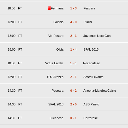
18:00
FT
Fermana
1
-
3
Pescara
18:00
FT
Gubbio
4
-
0
Rimini
18:00
FT
Vis Pesaro
2
-
1
Juventus Next Gen
18:00
FT
Olbia
1
-
4
SPAL 2013
18:00
FT
Virtus Entella
1
-
0
Recanatese
18:00
FT
S.S. Arezzo
2
-
1
Sestri Levante
14:30
FT
Pescara
0
-
2
Ancona-Matelica Calcio
14:30
FT
SPAL 2013
2
-
0
ASD Pineto
14:30
FT
Lucchese
0
-
1
Carrarese