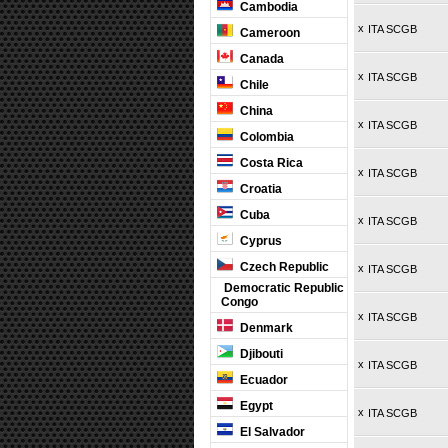
Cambodia
x
ITA SCGB
Cameroon
Canada
x
ITA SCGB
Chile
China
x
ITA SCGB
Colombia
Costa Rica
x
ITA SCGB
Croatia
Cuba
x
ITA SCGB
Cyprus
Czech Republic
x
ITA SCGB
Democratic Republic
Congo
x
ITA SCGB
Denmark
Djibouti
x
ITA SCGB
Ecuador
Egypt
x
ITA SCGB
El Salvador