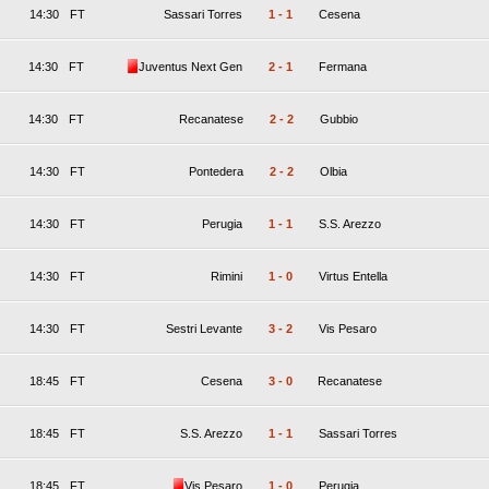
14:30
FT
Sassari Torres
1
-
1
Cesena
14:30
FT
Juventus Next Gen
2
-
1
Fermana
14:30
FT
Recanatese
2
-
2
Gubbio
14:30
FT
Pontedera
2
-
2
Olbia
14:30
FT
Perugia
1
-
1
S.S. Arezzo
14:30
FT
Rimini
1
-
0
Virtus Entella
14:30
FT
Sestri Levante
3
-
2
Vis Pesaro
18:45
FT
Cesena
3
-
0
Recanatese
18:45
FT
S.S. Arezzo
1
-
1
Sassari Torres
18:45
FT
Vis Pesaro
1
-
0
Perugia