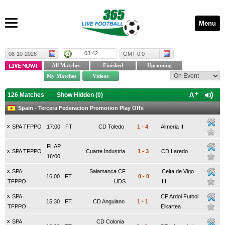
Menu
03:42
08-10-2026
GMT 0:0
126 Matches
Show Hidden (
0
)
Spain - Tercera Federacion Promotion Play Offs
x
SPA TFPPO
17:00
FT
CD Toledo
1
-
4
Almeria II
Fi. AP
x
SPA TFPPO
Cuarte Industria
1
-
3
CD Laredo
16:00
x
SPA
Salamanca CF
Celta de Vigo
16:00
FT
0
-
0
TFPPO
UDS
III
x
SPA
CF Ardoi Futbol
15:30
FT
CD Anguiano
1
-
1
TFPPO
Elkartea
x
SPA
CD Colonia