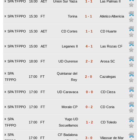
x
SPA TFPPO
16:00
AET
Union Sur Yaiza
1
-
1
Las Palmas II
x
SPA TFPPO
15:30
FT
Torina
1
-
1
Atletico Albericia
x
SPA TFPPO
15:30
AET
CD Cortes
1
-
1
CD Huarte
x
SPA TFPPO
15:00
AET
Leganes II
4
-
1
Las Rozas CF
x
SPA TFPPO
18:00
FT
UD Ourense
2
-
2
Arosa SC
x
SPA
Quintanar del
17:00
FT
2
-
0
Cazalegas
TFPPO
Rey
x
SPA TFPPO
17:00
FT
UD Caravaca
0
-
0
CD Cieza
x
SPA TFPPO
17:00
FT
Moralo CP
0
-
2
CD Coria
x
SPA
Yugo UD
17:00
FT
1
-
2
CD Toledo
TFPPO
Socuellamos
x
SPA
CF Badalona
17:00
FT
3
-
0
Vilassar de Mar