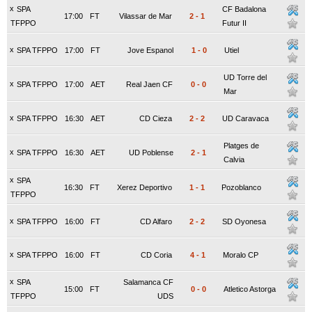
x
SPA
CF Badalona
17:00
FT
Vilassar de Mar
2
-
1
TFPPO
Futur II
x
SPA TFPPO
17:00
FT
Jove Espanol
1
-
0
Utiel
UD Torre del
x
SPA TFPPO
17:00
AET
Real Jaen CF
0
-
0
Mar
x
SPA TFPPO
16:30
AET
CD Cieza
2
-
2
UD Caravaca
Platges de
x
SPA TFPPO
16:30
AET
UD Poblense
2
-
1
Calvia
x
SPA
16:30
FT
Xerez Deportivo
1
-
1
Pozoblanco
TFPPO
x
SPA TFPPO
16:00
FT
CD Alfaro
2
-
2
SD Oyonesa
x
SPA TFPPO
16:00
FT
CD Coria
4
-
1
Moralo CP
x
SPA
Salamanca CF
15:00
FT
0
-
0
Atletico Astorga
TFPPO
UDS