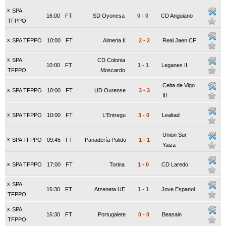
x
SPA
16:00
FT
SD Oyonesa
0
-
0
CD Anguiano
TFPPO
x
SPA TFPPO
10:00
FT
Almeria II
2
-
2
Real Jaen CF
x
SPA
CD Colonia
10:00
FT
1
-
1
Leganes II
TFPPO
Moscardo
Celta de Vigo
x
SPA TFPPO
10:00
FT
UD Ourense
3
-
3
III
x
SPA TFPPO
10:00
FT
L'Entregu
3
-
0
Lealtad
Union Sur
x
SPA TFPPO
09:45
FT
Panadería Pulido
1
-
1
Yaiza
x
SPA TFPPO
17:00
FT
Torina
1
-
0
CD Laredo
x
SPA
16:30
FT
Atzeneta UE
1
-
1
Jove Espanol
TFPPO
x
SPA
16:30
FT
Portugalete
0
-
0
Beasain
TFPPO