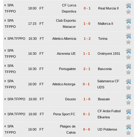
x
SPA
CF Lorca
18:00
FT
0
-
1
Real Murcia II
TFPPO
Deportiva
x
SPA
Club Esportiu
17:15
FT
1
-
0
Mallorca II
TFPPO
Manacor
x
SPA TFPPO
16:30
FT
Atletico Albericia
1
-
2
Torina
x
SPA
16:30
FT
Atzeneta UE
1
-
1
Ontinyent 1931
TFPPO
x
SPA
16:30
FT
Portugalete
2
-
1
Basconia
TFPPO
x
SPA
Salamanca CF
16:00
FT
Atletico Astorga
0
-
1
TFPPO
UDS
x
SPA TFPPO
16:00
FT
Deusto
1
-
0
Beasain
CF Ardoi Futbol
x
SPA TFPPO
16:00
FT
Pena Sport FC
0
-
1
Elkartea
x
SPA
Platges de
16:00
FT
0
-
0
UD Poblense
TFPPO
Calvia