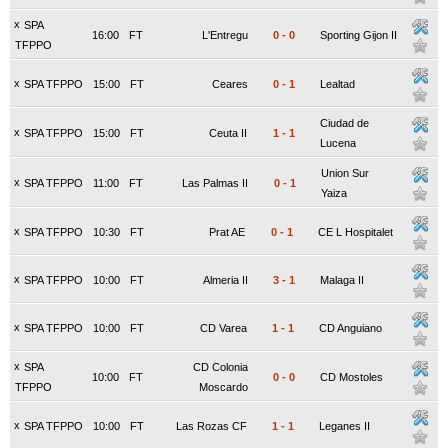
x
SPA
16:00
FT
L'Entregu
0
-
0
Sporting Gijon II
TFPPO
x
SPA TFPPO
15:00
FT
Ceares
0
-
1
Lealtad
Ciudad de
x
SPA TFPPO
15:00
FT
Ceuta II
1
-
1
Lucena
Union Sur
x
SPA TFPPO
11:00
FT
Las Palmas II
0
-
1
Yaiza
x
SPA TFPPO
10:30
FT
Prat AE
0
-
1
CE L Hospitalet
x
SPA TFPPO
10:00
FT
Almeria II
3
-
1
Malaga II
x
SPA TFPPO
10:00
FT
CD Varea
1
-
1
CD Anguiano
x
SPA
CD Colonia
10:00
FT
0
-
0
CD Mostoles
TFPPO
Moscardo
x
SPA TFPPO
10:00
FT
Las Rozas CF
1
-
1
Leganes II