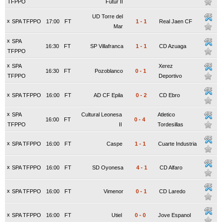
TFPPO
Futur II
UD Torre del
x
SPA TFPPO
17:00
FT
1
-
1
Real Jaen CF
Mar
x
SPA
16:30
FT
SP Villafranca
1
-
1
CD Azuaga
TFPPO
x
SPA
Xerez
16:30
FT
Pozoblanco
0
-
1
TFPPO
Deportivo
x
SPA TFPPO
16:00
FT
AD CF Epila
0
-
2
CD Ebro
x
SPA
Cultural Leonesa
Atletico
16:00
FT
0
-
4
TFPPO
II
Tordesillas
x
SPA TFPPO
16:00
FT
Caspe
1
-
1
Cuarte Industria
x
SPA TFPPO
16:00
FT
SD Oyonesa
4
-
1
CD Alfaro
x
SPA TFPPO
16:00
FT
Vimenor
0
-
1
CD Laredo
x
SPA TFPPO
16:00
FT
Utiel
0
-
0
Jove Espanol