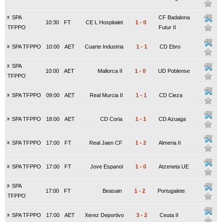
x
SPA
CF Badalona
10:30
FT
CE L Hospitalet
1
-
0
TFPPO
Futur II
x
SPA TFPPO
10:00
AET
Cuarte Industria
1
-
1
CD Ebro
x
SPA
10:00
AET
Mallorca II
1
-
0
UD Poblense
TFPPO
x
SPA TFPPO
09:00
AET
Real Murcia II
1
-
1
CD Cieza
x
SPA TFPPO
18:00
AET
CD Coria
1
-
1
CD Azuaga
x
SPA TFPPO
17:00
FT
Real Jaen CF
1
-
2
Almeria II
x
SPA TFPPO
17:00
FT
Jove Espanol
1
-
0
Atzeneta UE
x
SPA
17:00
FT
Beasain
1
-
2
Portugalete
TFPPO
x
SPA TFPPO
17:00
AET
Xerez Deportivo
3
-
2
Ceuta II