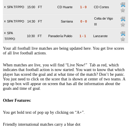
x
SPA TFPPO
15:00
FT
CD Huarte
1
-
0
CD Cortes
Celta de Vigo
x
SPA TFPPO
14:30
FT
Sarriana
0
-
0
III
x
SPA
10:30
FT
Panadería Pulido
1
-
1
Lanzarote
TFPPO
Your all football live matches are being updated here. You get live scores
of all live football actions.
When matches are live, you will find “Live Now!” Tab as red, which
indicates that football action is now started. You want to know that which
player has scored the goal and at what time of the match? Don’t be panic.
You just need to click on the score that is shown at center of two teams. A
pop up box will appear on screen that has all the information about the
goals and time of goal.
Other Features:
You get bold text of pop up by clicking on “A+”.
Friendly international matches carry a blue dot