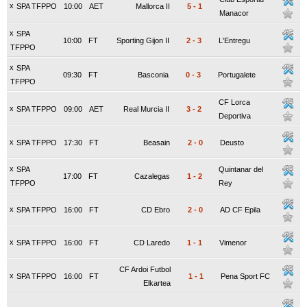
x
SPA TFPPO
10:00
AET
Mallorca II
5
-
1
Manacor
x
SPA
10:00
FT
Sporting Gijon II
2
-
3
L'Entregu
TFPPO
x
SPA
09:30
FT
Basconia
0
-
3
Portugalete
TFPPO
CF Lorca
x
SPA TFPPO
09:00
AET
Real Murcia II
3
-
2
Deportiva
x
SPA TFPPO
17:30
FT
Beasain
2
-
0
Deusto
x
SPA
Quintanar del
17:00
FT
Cazalegas
1
-
2
TFPPO
Rey
x
SPA TFPPO
16:00
FT
CD Ebro
2
-
0
AD CF Epila
x
SPA TFPPO
16:00
FT
CD Laredo
1
-
1
Vimenor
CF Ardoi Futbol
x
SPA TFPPO
16:00
FT
1
-
1
Pena Sport FC
Elkartea