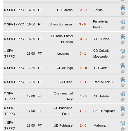
x
SPA TFPPO
16:30
FT
CD Laredo
2
-
0
Torina
Panadería
x
SPA TFPPO
16:00
FT
Union Sur Yaiza
3
-
0
Pulido
CF Ardoi Futbol
x
SPA TFPPO
15:30
FT
4
-
3
CD Huarte
Elkartea
x
SPA
CD Colonia
15:00
FT
Leganes II
0
-
1
TFPPO
Moscardo
x
SPA TFPPO
17:30
FT
CD Azuaga
0
-
0
CD Coria
x
SPA TFPPO
17:00
FT
CD Cieza
1
-
1
Real Murcia II
x
SPA
Quintanar del
17:00
FT
1
-
0
CD Toledo
TFPPO
Rey
x
SPA
CF Badalona
17:00
FT
1
-
1
CE L Hospitalet
TFPPO
Futur II
x
SPA
17:00
FT
UD Poblense
1
-
0
Mallorca II
TFPPO