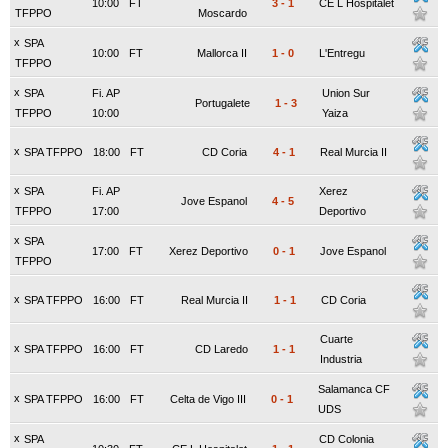
10:00
FT
3
-
1
CE L Hospitalet
TFPPO
Moscardo
x
SPA
10:00
FT
Mallorca II
1
-
0
L'Entregu
TFPPO
x
SPA
Fi. AP
Union Sur
Portugalete
1
-
3
TFPPO
10:00
Yaiza
x
SPA TFPPO
18:00
FT
CD Coria
4
-
1
Real Murcia II
x
SPA
Fi. AP
Xerez
Jove Espanol
4
-
5
TFPPO
17:00
Deportivo
x
SPA
17:00
FT
Xerez Deportivo
0
-
1
Jove Espanol
TFPPO
x
SPA TFPPO
16:00
FT
Real Murcia II
1
-
1
CD Coria
Cuarte
x
SPA TFPPO
16:00
FT
CD Laredo
1
-
1
Industria
Salamanca CF
x
SPA TFPPO
16:00
FT
Celta de Vigo III
0
-
1
UDS
x
SPA
CD Colonia