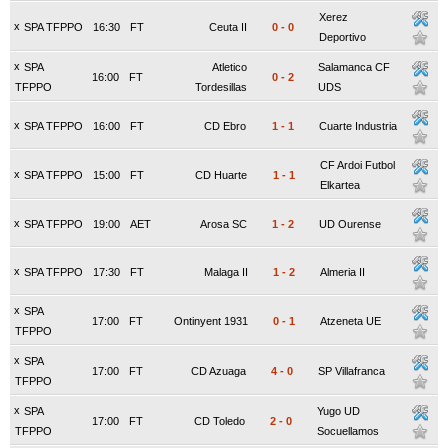
Xerez
x
SPA TFPPO
16:30
FT
Ceuta II
0
-
0
Deportivo
x
SPA
Atletico
Salamanca CF
16:00
FT
0
-
2
TFPPO
Tordesillas
UDS
x
SPA TFPPO
16:00
FT
CD Ebro
1
-
1
Cuarte Industria
CF Ardoi Futbol
x
SPA TFPPO
15:00
FT
CD Huarte
1
-
1
Elkartea
x
SPA TFPPO
19:00
AET
Arosa SC
1
-
2
UD Ourense
x
SPA TFPPO
17:30
FT
Malaga II
1
-
2
Almeria II
x
SPA
17:00
FT
Ontinyent 1931
0
-
1
Atzeneta UE
TFPPO
x
SPA
17:00
FT
CD Azuaga
4
-
0
SP Villafranca
TFPPO
x
SPA
Yugo UD
17:00
FT
CD Toledo
2
-
0
TFPPO
Socuellamos