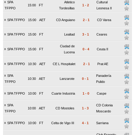
x
SPA
Atletico
Cultural
15:00
FT
1
-
2
TFPPO
Tordesillas
Leonesa II
x
SPA TFPPO
15:00
AET
CD Anguiano
2
-
1
CD Varea
x
SPA TFPPO
15:00
FT
Lealtad
3
-
1
Ceares
Ciudad de
x
SPA TFPPO
15:00
FT
0
-
4
Ceuta II
Lucena
x
SPA TFPPO
10:30
AET
CE L Hospitalet
2
-
1
Prat AE
x
SPA
Panadería
10:30
AET
Lanzarote
0
-
1
TFPPO
Pulido
x
SPA TFPPO
10:00
FT
Cuarte Industria
1
-
0
Caspe
x
SPA
CD Colonia
10:00
AET
CD Mostoles
1
-
3
TFPPO
Moscardo
x
SPA TFPPO
10:00
FT
Celta de Vigo III
4
-
1
Sarriana
Club Esportiu