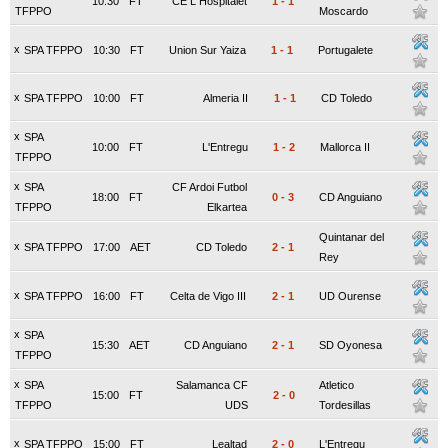
10:30
FT
CE L Hospitalet
1
-
1
TFPPO
Moscardo
x
SPA TFPPO
10:30
FT
Union Sur Yaiza
1
-
1
Portugalete
x
SPA TFPPO
10:00
FT
Almeria II
1
-
1
CD Toledo
x
SPA
10:00
FT
L'Entregu
1
-
2
Mallorca II
TFPPO
x
SPA
CF Ardoi Futbol
18:00
FT
0
-
3
CD Anguiano
TFPPO
Elkartea
Quintanar del
x
SPA TFPPO
17:00
AET
CD Toledo
2
-
1
Rey
x
SPA TFPPO
16:00
FT
Celta de Vigo III
2
-
1
UD Ourense
x
SPA
15:30
AET
CD Anguiano
2
-
1
SD Oyonesa
TFPPO
x
SPA
Salamanca CF
Atletico
15:00
FT
2
-
0
TFPPO
UDS
Tordesillas
x
SPA TFPPO
15:00
FT
Lealtad
2
-
0
L'Entregu