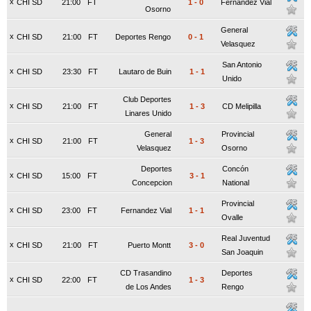
x
CHI SD
21:00
FT
1
-
0
Fernandez Vial
Osorno
General
x
CHI SD
21:00
FT
Deportes Rengo
0
-
1
Velasquez
San Antonio
x
CHI SD
23:30
FT
Lautaro de Buin
1
-
1
Unido
Club Deportes
x
CHI SD
21:00
FT
1
-
3
CD Melipilla
Linares Unido
General
Provincial
x
CHI SD
21:00
FT
1
-
3
Velasquez
Osorno
Deportes
Concón
x
CHI SD
15:00
FT
3
-
1
Concepcion
National
Provincial
x
CHI SD
23:00
FT
Fernandez Vial
1
-
1
Ovalle
Real Juventud
x
CHI SD
21:00
FT
Puerto Montt
3
-
0
San Joaquin
CD Trasandino
Deportes
x
CHI SD
22:00
FT
1
-
3
de Los Andes
Rengo