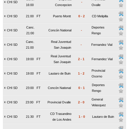
x
CHI SD
-
16:00
Concepcion
Ovalle
x
CHI SD
21:00
FT
Puerto Montt
0
-
2
CD Melipilla
Canc.
Deportes
x
CHI SD
Concón National
-
21:00
Rengo
Canc.
Real Juventud
x
CHI SD
-
Fernandez Vial
21:00
San Joaquin
Real Juventud
x
CHI SD
19:00
FT
2
-
1
Fernandez Vial
San Joaquin
Provincial
x
CHI SD
19:00
FT
Lautaro de Buin
1
-
2
Osorno
Deportes
x
CHI SD
23:00
FT
Concón National
0
-
1
Rengo
General
x
CHI SD
23:00
FT
Provincial Ovalle
2
-
0
Velasquez
CD Trasandino
x
CHI SD
21:30
FT
1
-
0
Lautaro de Buin
de Los Andes