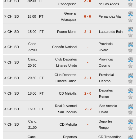
x
CHI SD
20:30
FT
2
-
0
Concepcion
de Los Andes
General
x
CHI SD
18:00
FT
0
-
0
Fernandez Vial
Velasquez
x
CHI SD
15:00
FT
Puerto Montt
2
-
1
Lautaro de Buin
Canc.
Provincial
x
CHI SD
Concón National
-
22:00
Ovalle
Canc.
Club Deportes
Provincial
x
CHI SD
-
20:30
Linares Unido
Osorno
Club Deportes
Provincial
x
CHI SD
20:30
FT
3
-
1
Linares Unido
Osorno
Deportes
x
CHI SD
18:00
FT
CD Melipilla
2
-
0
Rengo
Real Juventud
San Antonio
x
CHI SD
15:00
FT
2
-
2
San Joaquin
Unido
Canc.
Deportes
x
CHI SD
CD Melipilla
-
21:00
Rengo
Canc.
Deportes
CD Trasandino