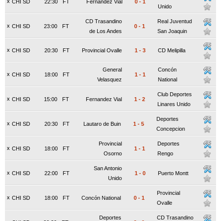
x
CHI SD
22:30
FT
Fernandez Vial
0
-
1
Unido
CD Trasandino
Real Juventud
x
CHI SD
23:00
FT
0
-
1
de Los Andes
San Joaquin
x
CHI SD
20:30
FT
Provincial Ovalle
1
-
3
CD Melipilla
General
Concón
x
CHI SD
18:00
FT
1
-
1
Velasquez
National
Club Deportes
x
CHI SD
15:00
FT
Fernandez Vial
1
-
2
Linares Unido
Deportes
x
CHI SD
20:30
FT
Lautaro de Buin
1
-
5
Concepcion
Provincial
Deportes
x
CHI SD
18:00
FT
1
-
1
Osorno
Rengo
San Antonio
x
CHI SD
22:00
FT
1
-
0
Puerto Montt
Unido
Provincial
x
CHI SD
18:00
FT
Concón National
0
-
1
Ovalle
Deportes
CD Trasandino