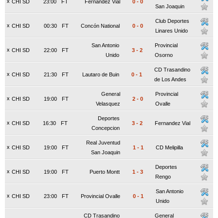
x
CHI SD
23:00
FT
Fernandez Vial
0
-
0
San Joaquin
Club Deportes
x
CHI SD
00:30
FT
Concón National
0
-
0
Linares Unido
San Antonio
Provincial
x
CHI SD
22:00
FT
3
-
2
Unido
Osorno
CD Trasandino
x
CHI SD
21:30
FT
Lautaro de Buin
0
-
1
de Los Andes
General
Provincial
x
CHI SD
19:00
FT
2
-
0
Velasquez
Ovalle
Deportes
x
CHI SD
16:30
FT
3
-
2
Fernandez Vial
Concepcion
Real Juventud
x
CHI SD
19:00
FT
1
-
1
CD Melipilla
San Joaquin
Deportes
x
CHI SD
19:00
FT
Puerto Montt
1
-
3
Rengo
San Antonio
x
CHI SD
23:00
FT
Provincial Ovalle
0
-
1
Unido
CD Trasandino
General