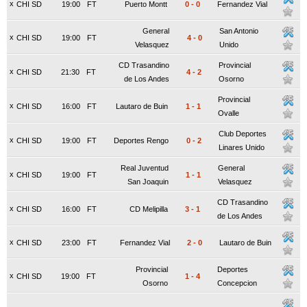
x
CHI SD
19:00
FT
Puerto Montt
0
-
0
Fernandez Vial
General
San Antonio
x
CHI SD
19:00
FT
4
-
0
Velasquez
Unido
CD Trasandino
Provincial
x
CHI SD
21:30
FT
4
-
2
de Los Andes
Osorno
Provincial
x
CHI SD
16:00
FT
Lautaro de Buin
1
-
1
Ovalle
Club Deportes
x
CHI SD
19:00
FT
Deportes Rengo
0
-
2
Linares Unido
Real Juventud
General
x
CHI SD
19:00
FT
1
-
1
San Joaquin
Velasquez
CD Trasandino
x
CHI SD
16:00
FT
CD Melipilla
3
-
1
de Los Andes
x
CHI SD
23:00
FT
Fernandez Vial
2
-
0
Lautaro de Buin
Provincial
Deportes
x
CHI SD
19:00
FT
1
-
4
Osorno
Concepcion