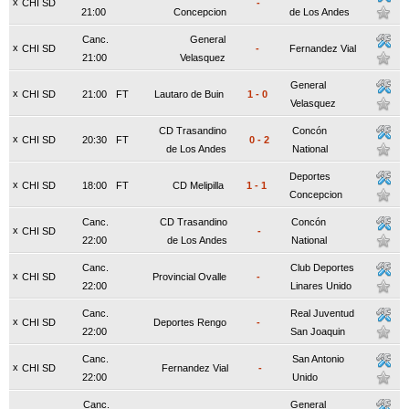
x
CHI SD
-
21:00
Concepcion
de Los Andes
Canc.
General
x
CHI SD
-
Fernandez Vial
21:00
Velasquez
General
x
CHI SD
21:00
FT
Lautaro de Buin
1
-
0
Velasquez
CD Trasandino
Concón
x
CHI SD
20:30
FT
0
-
2
de Los Andes
National
Deportes
x
CHI SD
18:00
FT
CD Melipilla
1
-
1
Concepcion
Canc.
CD Trasandino
Concón
x
CHI SD
-
22:00
de Los Andes
National
Canc.
Club Deportes
x
CHI SD
Provincial Ovalle
-
22:00
Linares Unido
Canc.
Real Juventud
x
CHI SD
Deportes Rengo
-
22:00
San Joaquin
Canc.
San Antonio
x
CHI SD
Fernandez Vial
-
22:00
Unido
Canc.
General