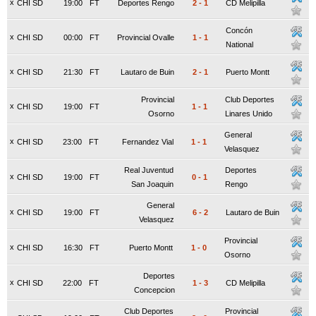
x
CHI SD
19:00
FT
Deportes Rengo
2
-
1
CD Melipilla
Concón
x
CHI SD
00:00
FT
Provincial Ovalle
1
-
1
National
x
CHI SD
21:30
FT
Lautaro de Buin
2
-
1
Puerto Montt
Provincial
Club Deportes
x
CHI SD
19:00
FT
1
-
1
Osorno
Linares Unido
General
x
CHI SD
23:00
FT
Fernandez Vial
1
-
1
Velasquez
Real Juventud
Deportes
x
CHI SD
19:00
FT
0
-
1
San Joaquin
Rengo
General
x
CHI SD
19:00
FT
6
-
2
Lautaro de Buin
Velasquez
Provincial
x
CHI SD
16:30
FT
Puerto Montt
1
-
0
Osorno
Deportes
x
CHI SD
22:00
FT
1
-
3
CD Melipilla
Concepcion
Club Deportes
Provincial