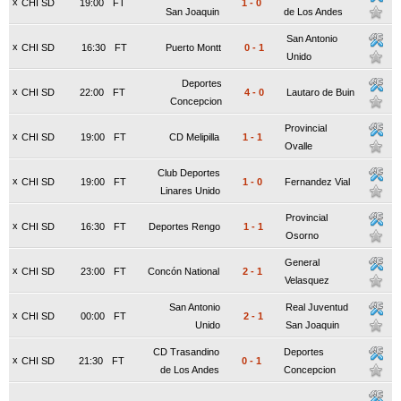
x
CHI SD
19:00
FT
1
-
0
San Joaquin
de Los Andes
San Antonio
x
CHI SD
16:30
FT
Puerto Montt
0
-
1
Unido
Deportes
x
CHI SD
22:00
FT
4
-
0
Lautaro de Buin
Concepcion
Provincial
x
CHI SD
19:00
FT
CD Melipilla
1
-
1
Ovalle
Club Deportes
x
CHI SD
19:00
FT
1
-
0
Fernandez Vial
Linares Unido
Provincial
x
CHI SD
16:30
FT
Deportes Rengo
1
-
1
Osorno
General
x
CHI SD
23:00
FT
Concón National
2
-
1
Velasquez
San Antonio
Real Juventud
x
CHI SD
00:00
FT
2
-
1
Unido
San Joaquin
CD Trasandino
Deportes
x
CHI SD
21:30
FT
0
-
1
de Los Andes
Concepcion