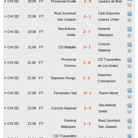
x
CHI SD
23:00
FT
Provincial Ovalle
1
-
0
Lautaro de Buin
Real Juventud
Club Deportes
x
CHI SD
21:00
FT
2
-
1
San Joaquin
Linares Unido
San Antonio
General
x
CHI SD
23:00
FT
2
-
7
Unido
Velasquez
Concón
x
CHI SD
21:00
FT
CD Melipilla
2
-
1
National
Provincial
CD Trasandino
x
CHI SD
21:00
FT
1
-
0
Osorno
de Los Andes
Deportes
x
CHI SD
21:00
FT
Deportes Rengo
1
-
1
Concepcion
x
CHI SD
21:00
FT
Fernandez Vial
0
-
1
Puerto Montt
San Antonio
x
CHI SD
22:00
FT
Concón National
1
-
2
Unido
General
Real Juventud
x
CHI SD
21:00
FT
1
-
1
Velasquez
San Joaquin
CD Trasandino