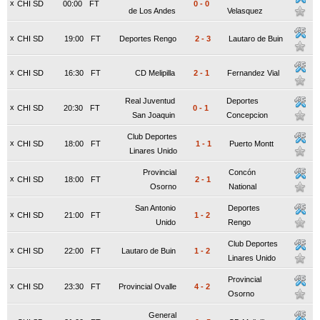
x
CHI SD
00:00
FT
0
-
0
de Los Andes
Velasquez
x
CHI SD
19:00
FT
Deportes Rengo
2
-
3
Lautaro de Buin
x
CHI SD
16:30
FT
CD Melipilla
2
-
1
Fernandez Vial
Real Juventud
Deportes
x
CHI SD
20:30
FT
0
-
1
San Joaquin
Concepcion
Club Deportes
x
CHI SD
18:00
FT
1
-
1
Puerto Montt
Linares Unido
Provincial
Concón
x
CHI SD
18:00
FT
2
-
1
Osorno
National
San Antonio
Deportes
x
CHI SD
21:00
FT
1
-
2
Unido
Rengo
Club Deportes
x
CHI SD
22:00
FT
Lautaro de Buin
1
-
2
Linares Unido
Provincial
x
CHI SD
23:30
FT
Provincial Ovalle
4
-
2
Osorno
General