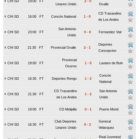
x
CHI SD
19:00
FT
2
-
0
Linares Unido
Ovalle
CD Trasandino
x
CHI SD
16:00
FT
Concón National
1
-
0
de Los Andes
San Antonio
x
CHI SD
23:00
FT
0
-
0
Fernandez Vial
Unido
Deportes
x
CHI SD
21:30
FT
Provincial Ovalle
2
-
1
Concepcion
Provincial
x
CHI SD
19:00
FT
1
-
0
Lautaro de Buin
Osorno
Concón
x
CHI SD
16:30
FT
Deportes Rengo
1
-
2
National
CD Trasandino
San Antonio
x
CHI SD
21:30
FT
1
-
2
de Los Andes
Unido
x
CHI SD
19:00
FT
CD Melipilla
0
-
1
Puerto Montt
Club Deportes
General
x
CHI SD
16:30
FT
0
-
2
Linares Unido
Velasquez
Real Juventud