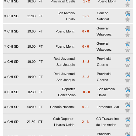
x
CHI SD
16:00
FT
Provincial Ovalle
1
-
2
Puerto Montt
San Antonio
Concón
x
CHI SD
21:00
FT
3
-
2
Unido
National
General
x
CHI SD
19:00
FT
Puerto Montt
0
-
0
Velasquez
General
x
CHI SD
19:00
FT
Puerto Montt
0
-
0
Velasquez
Real Juventud
Provincial
x
CHI SD
19:00
FT
3
-
3
San Joaquin
Osorno
Real Juventud
Provincial
x
CHI SD
19:00
FT
3
-
3
San Joaquin
Osorno
Deportes
San Antonio
x
CHI SD
16:30
FT
0
-
0
Concepcion
Unido
x
CHI SD
00:00
FT
Concón National
0
-
1
Fernandez Vial
Club Deportes
CD Trasandino
x
CHI SD
21:30
FT
2
-
3
Linares Unido
de Los Andes
Provincial