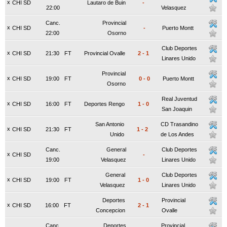
x
CHI SD
Lautaro de Buin
-
22:00
Velasquez
Canc.
Provincial
x
CHI SD
-
Puerto Montt
22:00
Osorno
Club Deportes
x
CHI SD
21:30
FT
Provincial Ovalle
2
-
1
Linares Unido
Provincial
x
CHI SD
19:00
FT
0
-
0
Puerto Montt
Osorno
Real Juventud
x
CHI SD
16:00
FT
Deportes Rengo
1
-
0
San Joaquin
San Antonio
CD Trasandino
x
CHI SD
21:30
FT
1
-
2
Unido
de Los Andes
Canc.
General
Club Deportes
x
CHI SD
-
19:00
Velasquez
Linares Unido
General
Club Deportes
x
CHI SD
19:00
FT
1
-
0
Velasquez
Linares Unido
Deportes
Provincial
x
CHI SD
16:00
FT
2
-
1
Concepcion
Ovalle
Canc.
Deportes
Provincial