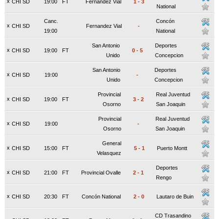
x
CHI SD
19:00
FT
Fernandez Vial
1
-
3
National
Canc.
Concón
x
CHI SD
Fernandez Vial
-
19:00
National
San Antonio
Deportes
x
CHI SD
19:00
FT
0
-
5
Unido
Concepcion
San Antonio
Deportes
x
CHI SD
19:00
-
Unido
Concepcion
Provincial
Real Juventud
x
CHI SD
19:00
FT
3
-
2
Osorno
San Joaquin
Provincial
Real Juventud
x
CHI SD
19:00
-
Osorno
San Joaquin
General
x
CHI SD
15:00
FT
5
-
1
Puerto Montt
Velasquez
Deportes
x
CHI SD
21:00
FT
Provincial Ovalle
2
-
1
Rengo
x
CHI SD
20:30
FT
Concón National
2
-
0
Lautaro de Buin
CD Trasandino