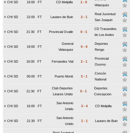
x
CHI SD
16:00
FT
CD Melipilla
1
-
0
Velasquez
Real Juventud
x
CHI SD
22:00
FT
Lautaro de Buin
2
-
1
San Joaquin
CD Trasandino
x
CHI SD
21:30
FT
Provincial Ovalle
0
-
1
de Los Andes
General
Deportes
x
CHI SD
19:00
FT
0
-
4
Velasquez
Rengo
Provincial
x
CHI SD
16:00
FT
Fernandez Vial
2
-
1
Osorno
Concón
x
CHI SD
00:00
FT
Puerto Montt
3
-
1
National
Club Deportes
Deportes
x
CHI SD
21:30
FT
0
-
1
Linares Unido
Concepcion
San Antonio
x
CHI SD
16:00
FT
3
-
4
CD Melipilla
Unido
San Antonio
x
CHI SD
21:30
FT
1
-
1
Lautaro de Buin
Unido
Real Juventud