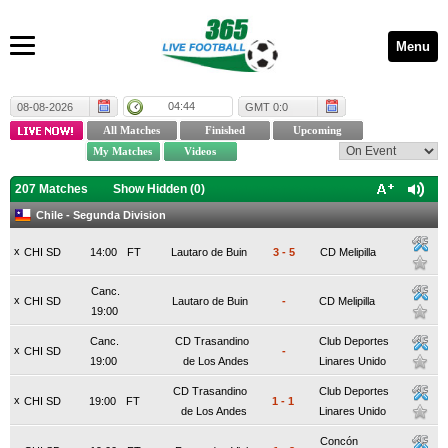
Menu
04:44
08-08-2026
GMT 0:0
207 Matches
Show Hidden (
0
)
Chile - Segunda Division
x
CHI SD
14:00
FT
Lautaro de Buin
3
-
5
CD Melipilla
Canc.
x
CHI SD
Lautaro de Buin
-
CD Melipilla
19:00
Canc.
CD Trasandino
Club Deportes
x
CHI SD
-
19:00
de Los Andes
Linares Unido
CD Trasandino
Club Deportes
x
CHI SD
19:00
FT
1
-
1
de Los Andes
Linares Unido
Concón