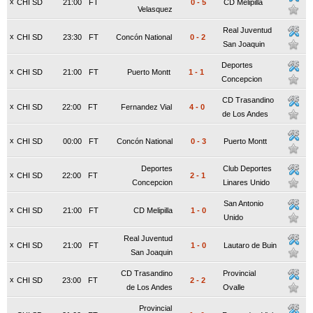
x
CHI SD
21:00
FT
0
-
5
CD Melipilla
Velasquez
Real Juventud
x
CHI SD
23:30
FT
Concón National
0
-
2
San Joaquin
Deportes
x
CHI SD
21:00
FT
Puerto Montt
1
-
1
Concepcion
CD Trasandino
x
CHI SD
22:00
FT
Fernandez Vial
4
-
0
de Los Andes
x
CHI SD
00:00
FT
Concón National
0
-
3
Puerto Montt
Deportes
Club Deportes
x
CHI SD
22:00
FT
2
-
1
Concepcion
Linares Unido
San Antonio
x
CHI SD
21:00
FT
CD Melipilla
1
-
0
Unido
Real Juventud
x
CHI SD
21:00
FT
1
-
0
Lautaro de Buin
San Joaquin
CD Trasandino
Provincial
x
CHI SD
23:00
FT
2
-
2
de Los Andes
Ovalle
Provincial