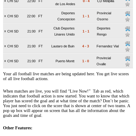
x
CHI SD
22:00
FT
0
-
4
CD Melipilla
de Los Andes
Deportes
Provincial
x
CHI SD
22:00
FT
1
-
1
Concepcion
Osorno
Club Deportes
Deportes
x
CHI SD
21:00
FT
1
-
1
Linares Unido
Rengo
x
CHI SD
21:00
FT
Lautaro de Buin
4
-
3
Fernandez Vial
Provincial
x
CHI SD
21:00
FT
Puerto Montt
1
-
0
Ovalle
Your all football live matches are being updated here. You get live scores
of all live football actions.
When matches are live, you will find “Live Now!” Tab as red, which
indicates that football action is now started. You want to know that which
player has scored the goal and at what time of the match? Don’t be panic.
You just need to click on the score that is shown at center of two teams. A
pop up box will appear on screen that has all the information about the
goals and time of goal.
Other Features: