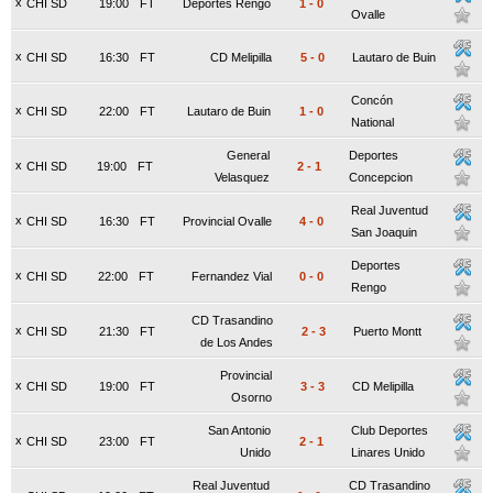
x
CHI SD
19:00
FT
Deportes Rengo
1
-
0
Ovalle
x
CHI SD
16:30
FT
CD Melipilla
5
-
0
Lautaro de Buin
Concón
x
CHI SD
22:00
FT
Lautaro de Buin
1
-
0
National
General
Deportes
x
CHI SD
19:00
FT
2
-
1
Velasquez
Concepcion
Real Juventud
x
CHI SD
16:30
FT
Provincial Ovalle
4
-
0
San Joaquin
Deportes
x
CHI SD
22:00
FT
Fernandez Vial
0
-
0
Rengo
CD Trasandino
x
CHI SD
21:30
FT
2
-
3
Puerto Montt
de Los Andes
Provincial
x
CHI SD
19:00
FT
3
-
3
CD Melipilla
Osorno
San Antonio
Club Deportes
x
CHI SD
23:00
FT
2
-
1
Unido
Linares Unido
Real Juventud
CD Trasandino