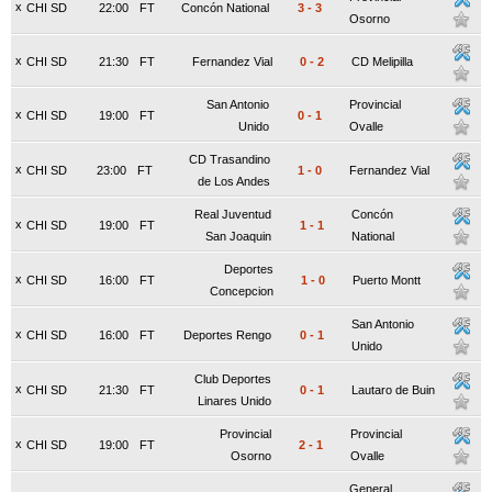
x
CHI SD
22:00
FT
Concón National
3
-
3
Osorno
x
CHI SD
21:30
FT
Fernandez Vial
0
-
2
CD Melipilla
San Antonio
Provincial
x
CHI SD
19:00
FT
0
-
1
Unido
Ovalle
CD Trasandino
x
CHI SD
23:00
FT
1
-
0
Fernandez Vial
de Los Andes
Real Juventud
Concón
x
CHI SD
19:00
FT
1
-
1
San Joaquin
National
Deportes
x
CHI SD
16:00
FT
1
-
0
Puerto Montt
Concepcion
San Antonio
x
CHI SD
16:00
FT
Deportes Rengo
0
-
1
Unido
Club Deportes
x
CHI SD
21:30
FT
0
-
1
Lautaro de Buin
Linares Unido
Provincial
Provincial
x
CHI SD
19:00
FT
2
-
1
Osorno
Ovalle
General