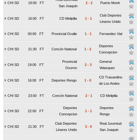
x
CHI SD
19:00
FT
2
-
2
Puerto Montt
San Joaquin
Club Deportes
x
CHI SD
16:00
FT
CD Melipilla
1
-
1
Linares Unido
x
CHI SD
00:00
FT
Provincial Ovalle
1
-
1
Fernandez Vial
Deportes
x
CHI SD
21:30
FT
Concón National
1
-
2
Concepcion
Provincial
General
x
CHI SD
19:00
FT
2
-
3
Osorno
Velasquez
CD Trasandino
x
CHI SD
16:00
FT
Deportes Rengo
1
-
0
de Los Andes
x
CHI SD
23:00
FT
Concón National
2
-
1
CD Melipilla
Deportes
Deportes
x
CHI SD
22:00
FT
1
-
1
Concepcion
Rengo
Club Deportes
Real Juventud
x
CHI SD
21:30
FT
3
-
0
Linares Unido
San Joaquin