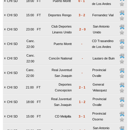
x
CHI SD
18:00
FT
Puerto Montt
0
-
1
de Los Andes
x
CHI SD
15:00
FT
Deportes Rengo
3
-
2
Fernandez Vial
Club Deportes
San Antonio
x
CHI SD
23:00
FT
2
-
0
Linares Unido
Unido
Canc.
CD Trasandino
x
CHI SD
Puerto Montt
-
22:00
de Los Andes
Canc.
x
CHI SD
Concón National
-
Lautaro de Buin
22:00
Canc.
Real Juventud
Provincial
x
CHI SD
-
22:00
San Joaquin
Ovalle
Deportes
General
x
CHI SD
21:00
FT
2
-
1
Concepcion
Velasquez
Real Juventud
Provincial
x
CHI SD
18:00
FT
1
-
2
San Joaquin
Ovalle
Provincial
x
CHI SD
15:00
FT
CD Melipilla
3
-
1
Osorno
San Antonio