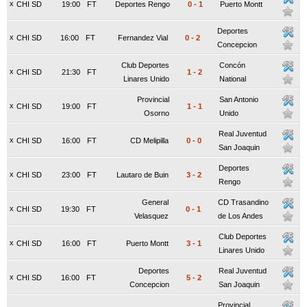
x
CHI SD
19:00
FT
Deportes Rengo
0
-
1
Puerto Montt
Deportes
x
CHI SD
16:00
FT
Fernandez Vial
0
-
2
Concepcion
Club Deportes
Concón
x
CHI SD
21:30
FT
1
-
2
Linares Unido
National
Provincial
San Antonio
x
CHI SD
19:00
FT
1
-
1
Osorno
Unido
Real Juventud
x
CHI SD
16:00
FT
CD Melipilla
0
-
0
San Joaquin
Deportes
x
CHI SD
23:00
FT
Lautaro de Buin
3
-
2
Rengo
General
CD Trasandino
x
CHI SD
19:30
FT
0
-
1
Velasquez
de Los Andes
Club Deportes
x
CHI SD
16:00
FT
Puerto Montt
3
-
1
Linares Unido
Deportes
Real Juventud
x
CHI SD
16:00
FT
5
-
2
Concepcion
San Joaquin
Provincial