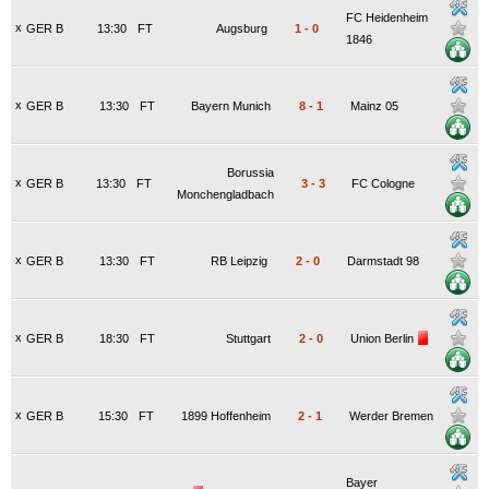
FC Heidenheim
x
GER B
13:30
FT
Augsburg
1
-
0
1846
x
GER B
13:30
FT
Bayern Munich
8
-
1
Mainz 05
Borussia
x
GER B
13:30
FT
3
-
3
FC Cologne
Monchengladbach
x
GER B
13:30
FT
RB Leipzig
2
-
0
Darmstadt 98
x
GER B
18:30
FT
Stuttgart
2
-
0
Union Berlin
x
GER B
15:30
FT
1899 Hoffenheim
2
-
1
Werder Bremen
Bayer