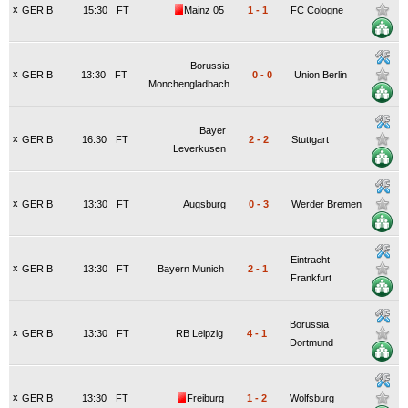
x
GER B
15:30
FT
Mainz 05
1
-
1
FC Cologne
Borussia
x
GER B
13:30
FT
0
-
0
Union Berlin
Monchengladbach
Bayer
x
GER B
16:30
FT
2
-
2
Stuttgart
Leverkusen
x
GER B
13:30
FT
Augsburg
0
-
3
Werder Bremen
Eintracht
x
GER B
13:30
FT
Bayern Munich
2
-
1
Frankfurt
Borussia
x
GER B
13:30
FT
RB Leipzig
4
-
1
Dortmund
x
GER B
13:30
FT
Freiburg
1
-
2
Wolfsburg