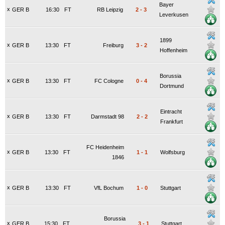
Bayer
x
GER B
16:30
FT
RB Leipzig
2
-
3
Leverkusen
1899
x
GER B
13:30
FT
Freiburg
3
-
2
Hoffenheim
Borussia
x
GER B
13:30
FT
FC Cologne
0
-
4
Dortmund
Eintracht
x
GER B
13:30
FT
Darmstadt 98
2
-
2
Frankfurt
FC Heidenheim
x
GER B
13:30
FT
1
-
1
Wolfsburg
1846
x
GER B
13:30
FT
VfL Bochum
1
-
0
Stuttgart
Borussia
x
GER B
15:30
FT
3
-
1
Stuttgart