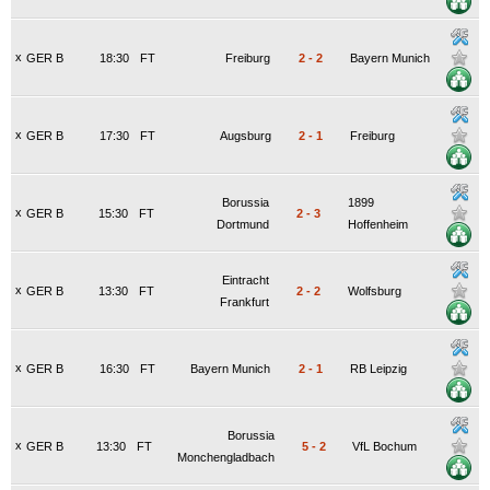
x
GER B
18:30
FT
Freiburg
2
-
2
Bayern Munich
x
GER B
17:30
FT
Augsburg
2
-
1
Freiburg
Borussia
1899
x
GER B
15:30
FT
2
-
3
Dortmund
Hoffenheim
Eintracht
x
GER B
13:30
FT
2
-
2
Wolfsburg
Frankfurt
x
GER B
16:30
FT
Bayern Munich
2
-
1
RB Leipzig
Borussia
x
GER B
13:30
FT
5
-
2
VfL Bochum
Monchengladbach