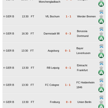
Monchengladbach
x
GER B
13:30
FT
VfL Bochum
1
-
1
Werder Bremen
Borussia
x
GER B
16:30
FT
Darmstadt 98
0
-
3
Dortmund
Bayer
x
GER B
13:30
FT
Augsburg
0
-
1
Leverkusen
Eintracht
x
GER B
13:30
FT
RB Leipzig
0
-
1
Frankfurt
FC Heidenheim
x
GER B
13:30
FT
FC Cologne
1
-
1
1846
x
GER B
13:30
FT
Freiburg
0
-
0
Union Berlin