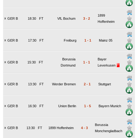
1899
x
GER B
18:30
FT
VfL Bochum
3
-
2
Hoffenheim
x
GER B
17:30
FT
Freiburg
1
-
1
Mainz 05
Borussia
Bayer
x
GER B
15:30
FT
1
-
1
Dortmund
Leverkusen
x
GER B
13:30
FT
Werder Bremen
2
-
1
Stuttgart
x
GER B
16:30
FT
Union Berlin
1
-
5
Bayern Munich
Borussia
x
GER B
13:30
FT
1899 Hoffenheim
4
-
3
Monchengladbach