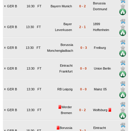
Borussia
x
GER B
16:30
FT
Bayern Munich
0
-
2
Dortmund
Bayer
1899
x
GER B
13:30
FT
2
-
1
Leverkusen
Hoffenheim
Borussia
x
GER B
13:30
FT
0
-
3
Freiburg
Monchengladbach
Eintracht
x
GER B
13:30
FT
0
-
0
Union Berlin
Frankfurt
x
GER B
13:30
FT
RB Leipzig
0
-
0
Mainz 05
Werder
x
GER B
13:30
FT
0
-
2
Wolfsburg
Bremen
Borussia
Eintracht
x
GER B
15:30
FT
3
-
1