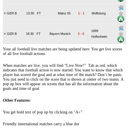
x
GER B
13:30
FT
Mainz 05
1
-
1
Wolfsburg
1899
x
GER B
18:30
FT
Bayern Munich
3
-
0
Hoffenheim
Your all football live matches are being updated here. You get live scores
of all live football actions.
When matches are live, you will find “Live Now!” Tab as red, which
indicates that football action is now started. You want to know that which
player has scored the goal and at what time of the match? Don’t be panic.
You just need to click on the score that is shown at center of two teams. A
pop up box will appear on screen that has all the information about the
goals and time of goal.
Other Features:
You get bold text of pop up by clicking on “A+”.
Friendly international matches carry a blue dot