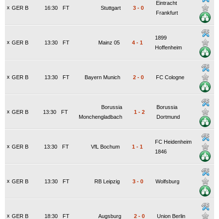
Eintracht
x
GER B
16:30
FT
Stuttgart
3
-
0
Frankfurt
1899
x
GER B
13:30
FT
Mainz 05
4
-
1
Hoffenheim
x
GER B
13:30
FT
Bayern Munich
2
-
0
FC Cologne
Borussia
Borussia
x
GER B
13:30
FT
1
-
2
Monchengladbach
Dortmund
FC Heidenheim
x
GER B
13:30
FT
VfL Bochum
1
-
1
1846
x
GER B
13:30
FT
RB Leipzig
3
-
0
Wolfsburg
x
GER B
18:30
FT
Augsburg
2
-
0
Union Berlin