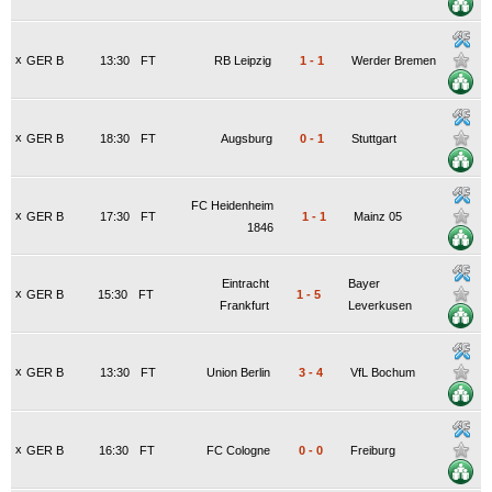
x
GER B
13:30
FT
RB Leipzig
1
-
1
Werder Bremen
x
GER B
18:30
FT
Augsburg
0
-
1
Stuttgart
FC Heidenheim
x
GER B
17:30
FT
1
-
1
Mainz 05
1846
Eintracht
Bayer
x
GER B
15:30
FT
1
-
5
Frankfurt
Leverkusen
x
GER B
13:30
FT
Union Berlin
3
-
4
VfL Bochum
x
GER B
16:30
FT
FC Cologne
0
-
0
Freiburg