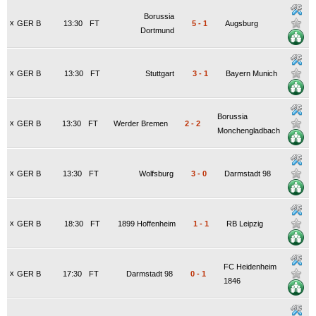
Borussia
x
GER B
13:30
FT
5
-
1
Augsburg
Dortmund
x
GER B
13:30
FT
Stuttgart
3
-
1
Bayern Munich
Borussia
x
GER B
13:30
FT
Werder Bremen
2
-
2
Monchengladbach
x
GER B
13:30
FT
Wolfsburg
3
-
0
Darmstadt 98
x
GER B
18:30
FT
1899 Hoffenheim
1
-
1
RB Leipzig
FC Heidenheim
x
GER B
17:30
FT
Darmstadt 98
0
-
1
1846