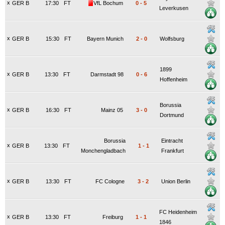
x
GER B
17:30
FT
VfL Bochum
0
-
5
Leverkusen
x
GER B
15:30
FT
Bayern Munich
2
-
0
Wolfsburg
1899
x
GER B
13:30
FT
Darmstadt 98
0
-
6
Hoffenheim
Borussia
x
GER B
16:30
FT
Mainz 05
3
-
0
Dortmund
Borussia
Eintracht
x
GER B
13:30
FT
1
-
1
Monchengladbach
Frankfurt
x
GER B
13:30
FT
FC Cologne
3
-
2
Union Berlin
FC Heidenheim
x
GER B
13:30
FT
Freiburg
1
-
1
1846