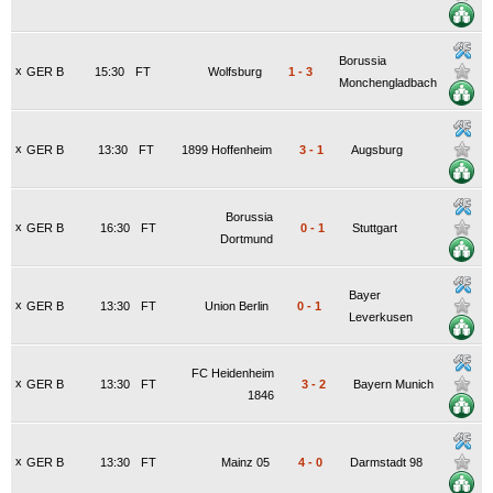
Borussia
x
GER B
15:30
FT
Wolfsburg
1
-
3
Monchengladbach
x
GER B
13:30
FT
1899 Hoffenheim
3
-
1
Augsburg
Borussia
x
GER B
16:30
FT
0
-
1
Stuttgart
Dortmund
Bayer
x
GER B
13:30
FT
Union Berlin
0
-
1
Leverkusen
FC Heidenheim
x
GER B
13:30
FT
3
-
2
Bayern Munich
1846
x
GER B
13:30
FT
Mainz 05
4
-
0
Darmstadt 98