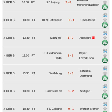
x
GER B
16:30
FT
RB Leipzig
2
-
0
Monchengladbach
x
GER B
13:30
FT
1899 Hoffenheim
0
-
1
Union Berlin
x
GER B
13:30
FT
Mainz 05
1
-
0
Augsburg
FC Heidenheim
Bayer
x
GER B
13:30
FT
1
-
2
1846
Leverkusen
Borussia
x
GER B
13:30
FT
Wolfsburg
1
-
1
Dortmund
x
GER B
13:30
FT
Darmstadt 98
1
-
2
Stuttgart
x
GER B
18:30
FT
FC Cologne
0
-
1
Werder Bremen