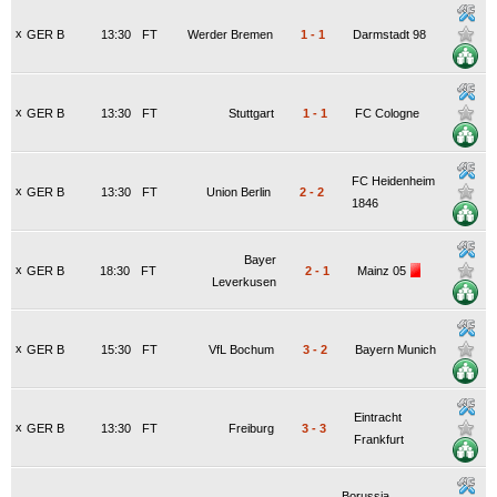
x
GER B
13:30
FT
Werder Bremen
1
-
1
Darmstadt 98
x
GER B
13:30
FT
Stuttgart
1
-
1
FC Cologne
FC Heidenheim
x
GER B
13:30
FT
Union Berlin
2
-
2
1846
Bayer
x
GER B
18:30
FT
2
-
1
Mainz 05
Leverkusen
x
GER B
15:30
FT
VfL Bochum
3
-
2
Bayern Munich
Eintracht
x
GER B
13:30
FT
Freiburg
3
-
3
Frankfurt
Borussia