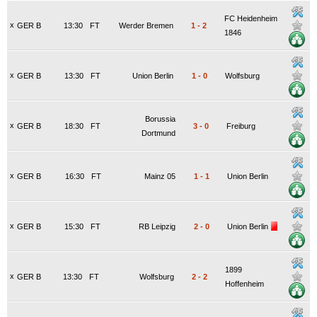
FC Heidenheim
x
GER B
13:30
FT
Werder Bremen
1
-
2
1846
x
GER B
13:30
FT
Union Berlin
1
-
0
Wolfsburg
Borussia
x
GER B
18:30
FT
3
-
0
Freiburg
Dortmund
x
GER B
16:30
FT
Mainz 05
1
-
1
Union Berlin
x
GER B
15:30
FT
RB Leipzig
2
-
0
Union Berlin
1899
x
GER B
13:30
FT
Wolfsburg
2
-
2
Hoffenheim