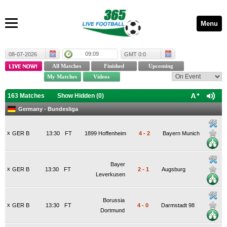
Menu
09:10
08-07-2026
GMT 0:0
163 Matches
Show Hidden (
0
)
Germany - Bundesliga
x
GER B
13:30
FT
1899 Hoffenheim
4
-
2
Bayern Munich
Bayer
x
GER B
13:30
FT
2
-
1
Augsburg
Leverkusen
Borussia
x
GER B
13:30
FT
4
-
0
Darmstadt 98
Dortmund