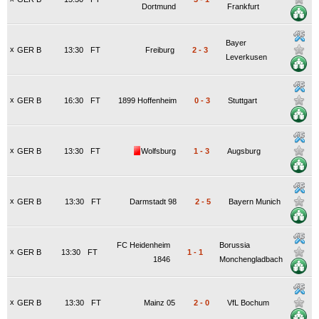
Dortmund
Frankfurt
Bayer
x
GER B
13:30
FT
Freiburg
2
-
3
Leverkusen
x
GER B
16:30
FT
1899 Hoffenheim
0
-
3
Stuttgart
x
GER B
13:30
FT
Wolfsburg
1
-
3
Augsburg
x
GER B
13:30
FT
Darmstadt 98
2
-
5
Bayern Munich
FC Heidenheim
Borussia
x
GER B
13:30
FT
1
-
1
1846
Monchengladbach
x
GER B
13:30
FT
Mainz 05
2
-
0
VfL Bochum