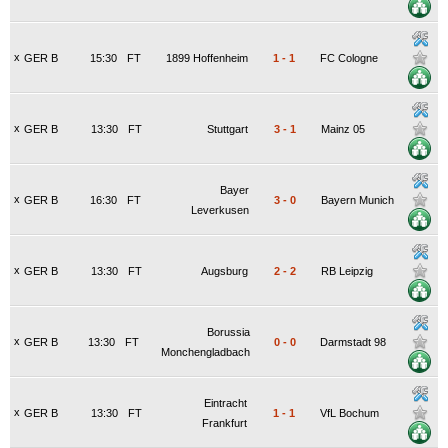
x
GER B
15:30
FT
1899 Hoffenheim
1
-
1
FC Cologne
x
GER B
13:30
FT
Stuttgart
3
-
1
Mainz 05
Bayer
x
GER B
16:30
FT
3
-
0
Bayern Munich
Leverkusen
x
GER B
13:30
FT
Augsburg
2
-
2
RB Leipzig
Borussia
x
GER B
13:30
FT
0
-
0
Darmstadt 98
Monchengladbach
Eintracht
x
GER B
13:30
FT
1
-
1
VfL Bochum
Frankfurt