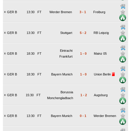
x
GER B
13:30
FT
Werder Bremen
3
-
1
Freiburg
x
GER B
13:30
FT
Stuttgart
5
-
2
RB Leipzig
Eintracht
x
GER B
18:30
FT
1
-
0
Mainz 05
Frankfurt
x
GER B
18:30
FT
Bayern Munich
1
-
0
Union Berlin
Borussia
x
GER B
15:30
FT
1
-
2
Augsburg
Monchengladbach
x
GER B
13:30
FT
Bayern Munich
0
-
1
Werder Bremen