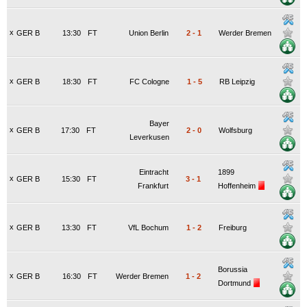
x
GER B
13:30
FT
Union Berlin
2
-
1
Werder Bremen
x
GER B
18:30
FT
FC Cologne
1
-
5
RB Leipzig
Bayer
x
GER B
17:30
FT
2
-
0
Wolfsburg
Leverkusen
Eintracht
1899
x
GER B
15:30
FT
3
-
1
Frankfurt
Hoffenheim
x
GER B
13:30
FT
VfL Bochum
1
-
2
Freiburg
Borussia
x
GER B
16:30
FT
Werder Bremen
1
-
2
Dortmund