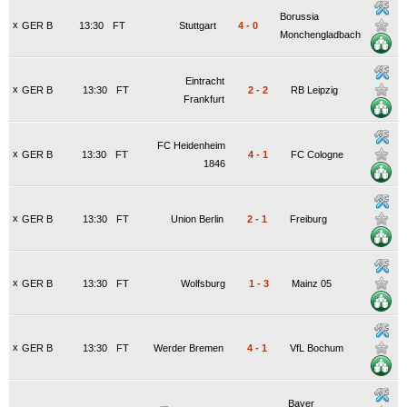
Borussia
x
GER B
13:30
FT
Stuttgart
4
-
0
Monchengladbach
Eintracht
x
GER B
13:30
FT
2
-
2
RB Leipzig
Frankfurt
FC Heidenheim
x
GER B
13:30
FT
4
-
1
FC Cologne
1846
x
GER B
13:30
FT
Union Berlin
2
-
1
Freiburg
x
GER B
13:30
FT
Wolfsburg
1
-
3
Mainz 05
x
GER B
13:30
FT
Werder Bremen
4
-
1
VfL Bochum
Bayer