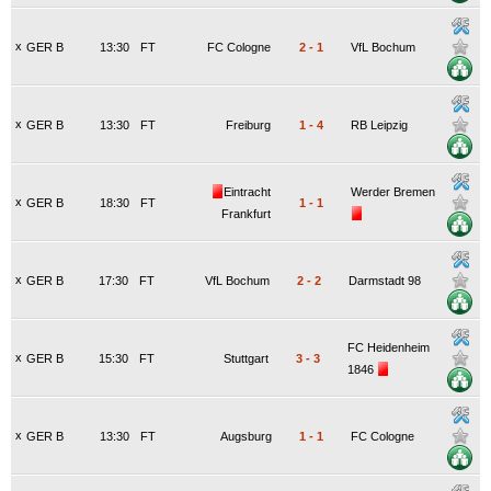
x
GER B
13:30
FT
FC Cologne
2
-
1
VfL Bochum
x
GER B
13:30
FT
Freiburg
1
-
4
RB Leipzig
Eintracht
Werder Bremen
x
GER B
18:30
FT
1
-
1
Frankfurt
x
GER B
17:30
FT
VfL Bochum
2
-
2
Darmstadt 98
FC Heidenheim
x
GER B
15:30
FT
Stuttgart
3
-
3
1846
x
GER B
13:30
FT
Augsburg
1
-
1
FC Cologne