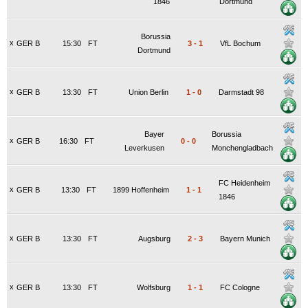
1846
Dortmund
Borussia
x
GER B
15:30
FT
3
-
1
VfL Bochum
Dortmund
x
GER B
13:30
FT
Union Berlin
1
-
0
Darmstadt 98
Bayer
Borussia
x
GER B
16:30
FT
0
-
0
Leverkusen
Monchengladbach
FC Heidenheim
x
GER B
13:30
FT
1899 Hoffenheim
1
-
1
1846
x
GER B
13:30
FT
Augsburg
2
-
3
Bayern Munich
x
GER B
13:30
FT
Wolfsburg
1
-
1
FC Cologne