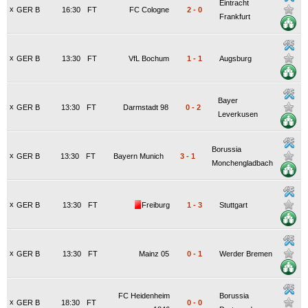
Eintracht
x
GER B
16:30
FT
FC Cologne
2
-
0
Frankfurt
x
GER B
13:30
FT
VfL Bochum
1
-
1
Augsburg
Bayer
x
GER B
13:30
FT
Darmstadt 98
0
-
2
Leverkusen
Borussia
x
GER B
13:30
FT
Bayern Munich
3
-
1
Monchengladbach
x
GER B
13:30
FT
Freiburg
1
-
3
Stuttgart
x
GER B
13:30
FT
Mainz 05
0
-
1
Werder Bremen
FC Heidenheim
Borussia
x
GER B
18:30
FT
0
-
0