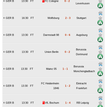
x
GER B
13:30
FT
FC Cologne
0
-
2
Leverkusen
x
GER B
16:30
FT
Wolfsburg
2
-
3
Stuttgart
x
GER B
13:30
FT
Darmstadt 98
0
-
6
Augsburg
Borussia
x
GER B
13:30
FT
Union Berlin
0
-
2
Dortmund
Borussia
x
GER B
13:30
FT
Mainz 05
1
-
1
Monchengladbach
FC Heidenheim
Eintracht
x
GER B
13:30
FT
1
-
2
1846
Frankfurt
x
GER B
13:30
FT
VfL Bochum
1
-
4
RB Leipzig