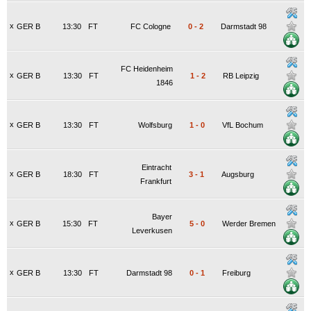
x
GER B
13:30
FT
FC Cologne
0
-
2
Darmstadt 98
FC Heidenheim
x
GER B
13:30
FT
1
-
2
RB Leipzig
1846
x
GER B
13:30
FT
Wolfsburg
1
-
0
VfL Bochum
Eintracht
x
GER B
18:30
FT
3
-
1
Augsburg
Frankfurt
Bayer
x
GER B
15:30
FT
5
-
0
Werder Bremen
Leverkusen
x
GER B
13:30
FT
Darmstadt 98
0
-
1
Freiburg