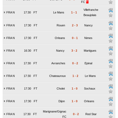
FC
Villefranche
x
FRA N
17:30
FT
Le Mans
1
-
1
Beaujolais
x
FRA N
17:30
FT
Rouen
2
-
3
Nancy
x
FRA N
17:30
FT
Orleans
0
-
1
Nimes
x
FRA N
16:30
FT
Nancy
3
-
2
Martigues
x
FRA N
17:30
FT
Avranches
0
-
2
Epinal
x
FRA N
17:30
FT
Chateauroux
1
-
2
Le Mans
x
FRA N
17:30
FT
Cholet
1
-
0
Sochaux
x
FRA N
17:30
FT
Dijon
1
-
0
Orleans
Marignane/Gignac
x
FRA N
17:30
FT
0
-
2
Red Star
FC