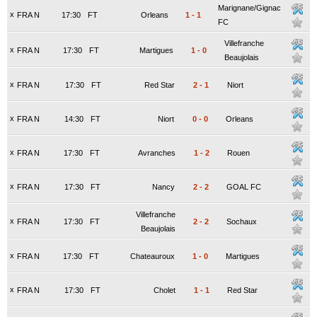
Marignane/Gignac
x
FRA N
17:30
FT
Orleans
1
-
1
FC
Villefranche
x
FRA N
17:30
FT
Martigues
1
-
0
Beaujolais
x
FRA N
17:30
FT
Red Star
2
-
1
Niort
x
FRA N
14:30
FT
Niort
0
-
0
Orleans
x
FRA N
17:30
FT
Avranches
1
-
2
Rouen
x
FRA N
17:30
FT
Nancy
2
-
2
GOAL FC
Villefranche
x
FRA N
17:30
FT
2
-
2
Sochaux
Beaujolais
x
FRA N
17:30
FT
Chateauroux
1
-
0
Martigues
x
FRA N
17:30
FT
Cholet
1
-
1
Red Star