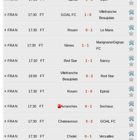
Villefranche
x
FRA N
17:30
FT
GOAL FC
1
-
0
Beaujolais
x
FRA N
17:30
FT
Rouen
0
-
1
Le Mans
Marignane/Gignac
x
FRA N
17:30
FT
Nimes
1
-
1
FC
x
FRA N
17:30
FT
Red Star
1
-
1
Nancy
Villefranche
x
FRA N
19:00
FT
0
-
2
Red Star
Beaujolais
x
FRA N
17:30
FT
Rouen
1
-
0
Epinal
x
FRA N
17:30
FT
Avranches
0
-
1
Sochaux
x
FRA N
17:30
FT
Chateauroux
3
-
2
GOAL FC
x
FRA N
17:30
FT
Cholet
0
-
1
Versailles