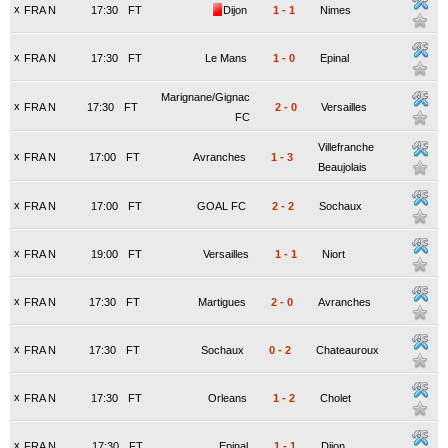
x
FRA N
17:30
FT
Dijon
1
-
1
Nimes
x
FRA N
17:30
FT
Le Mans
1
-
0
Epinal
Marignane/Gignac
x
FRA N
17:30
FT
2
-
0
Versailles
FC
Villefranche
x
FRA N
17:00
FT
Avranches
1
-
3
Beaujolais
x
FRA N
17:00
FT
GOAL FC
2
-
2
Sochaux
x
FRA N
19:00
FT
Versailles
1
-
1
Niort
x
FRA N
17:30
FT
Martigues
2
-
0
Avranches
x
FRA N
17:30
FT
Sochaux
0
-
2
Chateauroux
x
FRA N
17:30
FT
Orleans
1
-
2
Cholet
x
FRA N
17:30
FT
Epinal
1
-
1
Dijon