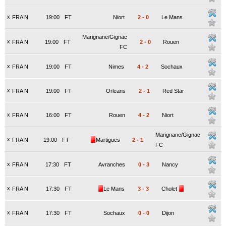
x
FRA N
19:00
FT
Niort
2
-
0
Le Mans
Marignane/Gignac
x
FRA N
19:00
FT
2
-
0
Rouen
FC
x
FRA N
19:00
FT
Nimes
4
-
2
Sochaux
x
FRA N
19:00
FT
Orleans
2
-
1
Red Star
x
FRA N
16:00
FT
Rouen
4
-
2
Niort
Marignane/Gignac
x
FRA N
19:00
FT
Martigues
2
-
1
FC
x
FRA N
17:30
FT
Avranches
0
-
3
Nancy
x
FRA N
17:30
FT
Le Mans
3
-
3
Cholet
x
FRA N
17:30
FT
Sochaux
0
-
0
Dijon