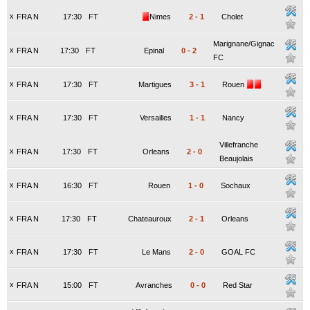
x
FRA N
17:30
FT
Nimes
2
-
1
Cholet
Marignane/Gignac
x
FRA N
17:30
FT
Epinal
0
-
2
FC
x
FRA N
17:30
FT
Martigues
3
-
1
Rouen
x
FRA N
17:30
FT
Versailles
1
-
1
Nancy
Villefranche
x
FRA N
17:30
FT
Orleans
2
-
0
Beaujolais
x
FRA N
16:30
FT
Rouen
1
-
0
Sochaux
x
FRA N
17:30
FT
Chateauroux
2
-
1
Orleans
x
FRA N
17:30
FT
Le Mans
2
-
0
GOAL FC
x
FRA N
15:00
FT
Avranches
0
-
0
Red Star