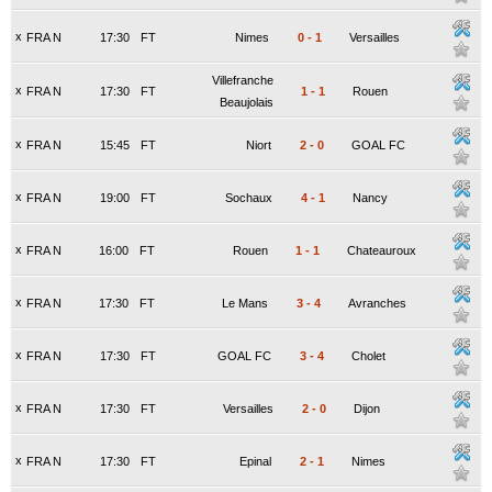
x
FRA N
17:30
FT
Nimes
0
-
1
Versailles
Villefranche
x
FRA N
17:30
FT
1
-
1
Rouen
Beaujolais
x
FRA N
15:45
FT
Niort
2
-
0
GOAL FC
x
FRA N
19:00
FT
Sochaux
4
-
1
Nancy
x
FRA N
16:00
FT
Rouen
1
-
1
Chateauroux
x
FRA N
17:30
FT
Le Mans
3
-
4
Avranches
x
FRA N
17:30
FT
GOAL FC
3
-
4
Cholet
x
FRA N
17:30
FT
Versailles
2
-
0
Dijon
x
FRA N
17:30
FT
Epinal
2
-
1
Nimes