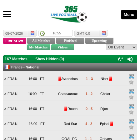
Menu
16:55
08-07-2026
GMT 0:0
167 Matches
Show Hidden (
0
)
France - National
x
FRA N
16:00
FT
Avranches
1
-
3
Niort
x
FRA N
16:00
FT
Chateauroux
1
-
2
Cholet
x
FRA N
16:00
FT
Rouen
0
-
5
Dijon
x
FRA N
16:00
FT
Red Star
4
-
2
Epinal
x
FRA N
16:00
FT
GOAL FC
1
-
1
Orleans