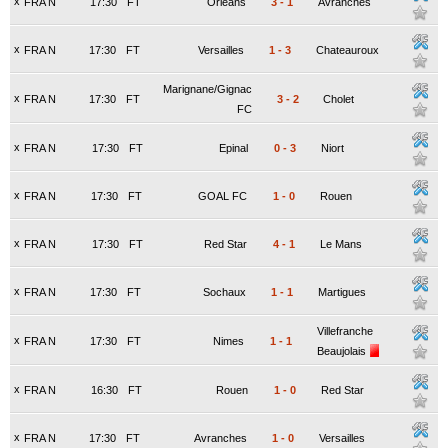
x
FRA N
17:30
FT
Orleans
3
-
1
Avranches
x
FRA N
17:30
FT
Versailles
1
-
3
Chateauroux
Marignane/Gignac
x
FRA N
17:30
FT
3
-
2
Cholet
FC
x
FRA N
17:30
FT
Epinal
0
-
3
Niort
x
FRA N
17:30
FT
GOAL FC
1
-
0
Rouen
x
FRA N
17:30
FT
Red Star
4
-
1
Le Mans
x
FRA N
17:30
FT
Sochaux
1
-
1
Martigues
Villefranche
x
FRA N
17:30
FT
Nimes
1
-
1
Beaujolais
x
FRA N
16:30
FT
Rouen
1
-
0
Red Star
x
FRA N
17:30
FT
Avranches
1
-
0
Versailles