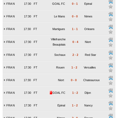
x
FRA N
17:30
FT
GOAL FC
0
-
1
Epinal
x
FRA N
17:30
FT
Le Mans
0
-
0
Nimes
x
FRA N
17:30
FT
Martigues
1
-
1
Orleans
Villefranche
x
FRA N
17:30
FT
0
-
4
Niort
Beaujolais
x
FRA N
17:30
FT
Sochaux
2
-
2
Red Star
x
FRA N
17:30
FT
Rouen
1
-
2
Versailles
x
FRA N
17:30
FT
Niort
0
-
0
Chateauroux
x
FRA N
17:30
FT
GOAL FC
1
-
2
Dijon
x
FRA N
17:30
FT
Epinal
1
-
2
Nancy
x