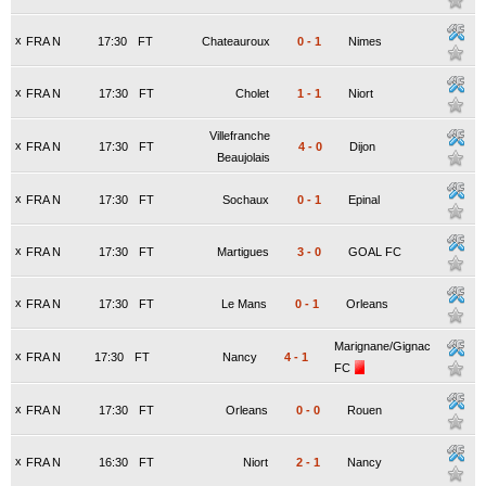
x
FRA N
17:30
FT
Chateauroux
0
-
1
Nimes
x
FRA N
17:30
FT
Cholet
1
-
1
Niort
Villefranche
x
FRA N
17:30
FT
4
-
0
Dijon
Beaujolais
x
FRA N
17:30
FT
Sochaux
0
-
1
Epinal
x
FRA N
17:30
FT
Martigues
3
-
0
GOAL FC
x
FRA N
17:30
FT
Le Mans
0
-
1
Orleans
Marignane/Gignac
x
FRA N
17:30
FT
Nancy
4
-
1
FC
x
FRA N
17:30
FT
Orleans
0
-
0
Rouen
x
FRA N
16:30
FT
Niort
2
-
1
Nancy