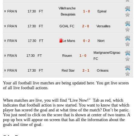
Villefranche
x
FRA N
17:30
FT
1
-
0
Epinal
Beaujolais
x
FRA N
17:30
FT
GOAL FC
2
-
0
Versailles
x
FRA N
17:30
FT
Le Mans
0
-
2
Niort
Marignane/Gignac
x
FRA N
17:30
FT
Rouen
1
-
0
FC
x
FRA N
17:30
FT
Red Star
2
-
1
Orleans
Your all football live matches are being updated here. You get live scores
of all live football actions.
When matches are live, you will find “Live Now!” Tab as red, which
indicates that football action is now started. You want to know that which
player has scored the goal and at what time of the match? Don’t be panic.
You just need to click on the score that is shown at center of two teams. A
pop up box will appear on screen that has all the information about the
goals and time of goal.