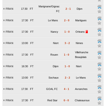
Marignane/Gignac
x
FRA N
17:30
FT
2
-
1
Dijon
FC
x
FRA N
17:30
FT
Le Mans
2
-
0
Martigues
x
FRA N
17:30
FT
Nancy
1
-
0
Orleans
x
FRA N
13:00
FT
Niort
3
-
2
Nimes
Villefranche
x
FRA N
17:30
FT
Rouen
1
-
0
Beaujolais
x
FRA N
16:30
FT
Dijon
1
-
0
Niort
x
FRA N
13:00
FT
Sochaux
2
-
2
Le Mans
x
FRA N
17:30
FT
GOAL FC
4
-
1
Avranches
x
FRA N
17:30
FT
Red Star
0
-
0
Chateauroux