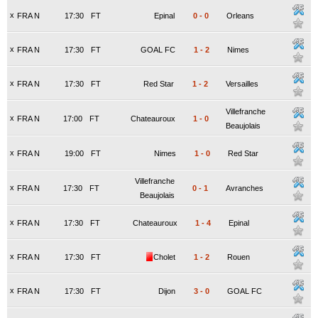
x
FRA N
17:30
FT
Epinal
0
-
0
Orleans
x
FRA N
17:30
FT
GOAL FC
1
-
2
Nimes
x
FRA N
17:30
FT
Red Star
1
-
2
Versailles
Villefranche
x
FRA N
17:00
FT
Chateauroux
1
-
0
Beaujolais
x
FRA N
19:00
FT
Nimes
1
-
0
Red Star
Villefranche
x
FRA N
17:30
FT
0
-
1
Avranches
Beaujolais
x
FRA N
17:30
FT
Chateauroux
1
-
4
Epinal
x
FRA N
17:30
FT
Cholet
1
-
2
Rouen
x
FRA N
17:30
FT
Dijon
3
-
0
GOAL FC