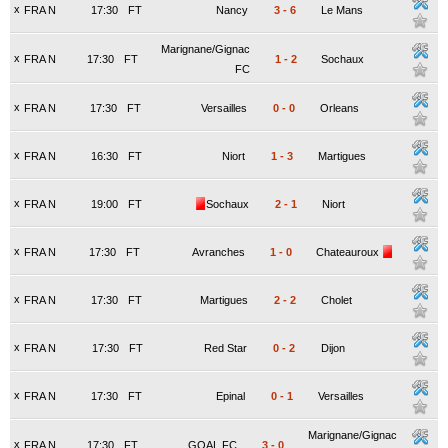
x
FRA N
17:30
FT
Nancy
3
-
6
Le Mans
Marignane/Gignac
x
FRA N
17:30
FT
1
-
2
Sochaux
FC
x
FRA N
17:30
FT
Versailles
0
-
0
Orleans
x
FRA N
16:30
FT
Niort
1
-
3
Martigues
x
FRA N
19:00
FT
Sochaux
2
-
1
Niort
x
FRA N
17:30
FT
Avranches
1
-
0
Chateauroux
x
FRA N
17:30
FT
Martigues
2
-
2
Cholet
x
FRA N
17:30
FT
Red Star
0
-
2
Dijon
x
FRA N
17:30
FT
Epinal
0
-
1
Versailles
Marignane/Gignac
x
FRA N
17:30
FT
GOAL FC
3
-
0