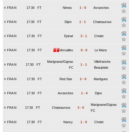
x
FRA N
17:30
FT
Nimes
1
-
0
Avranches
x
FRA N
17:30
FT
Dijon
1
-
1
Chateauroux
x
FRA N
17:30
FT
Epinal
3
-
1
Cholet
x
FRA N
17:30
FT
Versailles
0
-
0
Le Mans
Marignane/Gignac
Villefranche
x
FRA N
17:30
FT
1
-
1
FC
Beaujolais
x
FRA N
17:30
FT
Red Star
2
-
0
Martigues
x
FRA N
17:30
FT
Avranches
1
-
4
Dijon
Marignane/Gignac
x
FRA N
17:30
FT
Chateauroux
3
-
0
FC
x
FRA N
17:30
FT
Nancy
1
-
0
Cholet