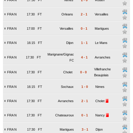
FRA N
17:30
FT
Nimes
2
-
0
Rouen
x
FRA N
17:30
FT
Orleans
2
-
1
Versailles
x
FRA N
17:00
FT
Versailles
0
-
1
Martigues
x
FRA N
16:15
FT
Dijon
1
-
1
Le Mans
Marignane/Gignac
x
FRA N
17:30
FT
4
-
1
Avranches
FC
Villefranche
x
FRA N
17:30
FT
Cholet
0
-
0
Beaujolais
x
FRA N
16:15
FT
Sochaux
1
-
0
Nimes
x
FRA N
17:30
FT
Avranches
2
-
1
Cholet
x
FRA N
17:30
FT
Chateauroux
0
-
1
Nancy
x
FRA N
17:30
FT
Martigues
3
-
1
Dijon