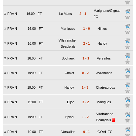
Marignane/Gignac
x
FRA N
16:00
FT
Le Mans
2
-
1
FC
x
FRA N
16:00
FT
Martigues
1
-
0
Nimes
Villefranche
x
FRA N
16:00
FT
2
-
1
Nancy
Beaujolais
x
FRA N
16:00
FT
Sochaux
1
-
1
Versailles
x
FRA N
19:00
FT
Cholet
0
-
2
Avranches
x
FRA N
19:00
FT
Nancy
1
-
3
Chateauroux
x
FRA N
19:00
FT
Dijon
3
-
2
Martigues
Villefranche
x
FRA N
19:00
FT
Epinal
1
-
2
Beaujolais
x
FRA N
19:00
FT
Versailles
0
-
1
GOAL FC