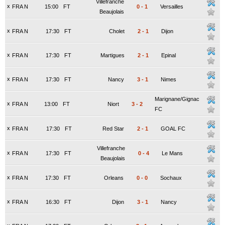
Villefranche
x
FRA N
15:00
FT
0
-
1
Versailles
Beaujolais
x
FRA N
17:30
FT
Cholet
2
-
1
Dijon
x
FRA N
17:30
FT
Martigues
2
-
1
Epinal
x
FRA N
17:30
FT
Nancy
3
-
1
Nimes
Marignane/Gignac
x
FRA N
13:00
FT
Niort
3
-
2
FC
x
FRA N
17:30
FT
Red Star
2
-
1
GOAL FC
Villefranche
x
FRA N
17:30
FT
0
-
4
Le Mans
Beaujolais
x
FRA N
17:30
FT
Orleans
0
-
0
Sochaux
x
FRA N
16:30
FT
Dijon
3
-
1
Nancy