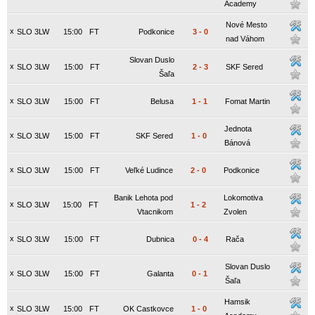
Academy
Nové Mesto
x
SLO 3LW
15:00
FT
Podkonice
3
-
0
nad Váhom
Slovan Duslo
x
SLO 3LW
15:00
FT
2
-
3
SKF Sered
Šaľa
x
SLO 3LW
15:00
FT
Belusa
1
-
1
Fomat Martin
Jednota
x
SLO 3LW
15:00
FT
SKF Sered
1
-
0
Bánová
x
SLO 3LW
15:00
FT
Veľké Ludince
2
-
0
Podkonice
Banik Lehota pod
Lokomotiva
x
SLO 3LW
15:00
FT
1
-
2
Vtacnikom
Zvolen
x
SLO 3LW
15:00
FT
Dubnica
0
-
4
Rača
Slovan Duslo
x
SLO 3LW
15:00
FT
Galanta
0
-
1
Šaľa
Hamsik
x
SLO 3LW
15:00
FT
OK Castkovce
1
-
0