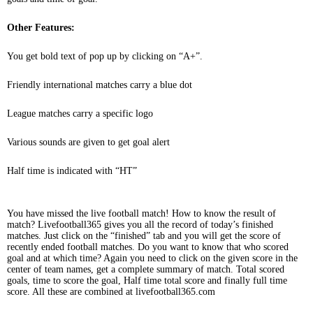
Other Features:
You get bold text of pop up by clicking on “A+”.
Friendly international matches carry a blue dot
League matches carry a specific logo
Various sounds are given to get goal alert
Half time is indicated with “HT”
You have missed the live football match! How to know the result of
match? Livefootball365 gives you all the record of today’s finished
matches. Just click on the “finished” tab and you will get the score of
recently ended football matches. Do you want to know that who scored
goal and at which time? Again you need to click on the given score in the
center of team names, get a complete summary of match. Total scored
goals, time to score the goal, Half time total score and finally full time
score. All these are combined at livefootball365.com