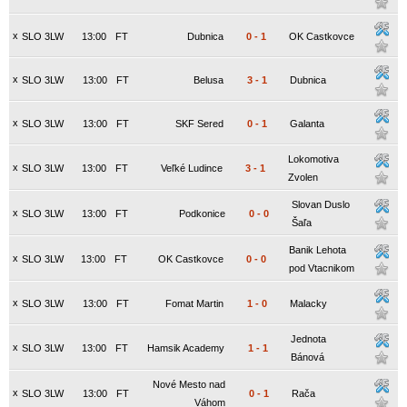
x
SLO 3LW
13:00
FT
Dubnica
0
-
1
OK Castkovce
x
SLO 3LW
13:00
FT
Belusa
3
-
1
Dubnica
x
SLO 3LW
13:00
FT
SKF Sered
0
-
1
Galanta
Lokomotiva
x
SLO 3LW
13:00
FT
Veľké Ludince
3
-
1
Zvolen
Slovan Duslo
x
SLO 3LW
13:00
FT
Podkonice
0
-
0
Šaľa
Banik Lehota
x
SLO 3LW
13:00
FT
OK Castkovce
0
-
0
pod Vtacnikom
x
SLO 3LW
13:00
FT
Fomat Martin
1
-
0
Malacky
Jednota
x
SLO 3LW
13:00
FT
Hamsik Academy
1
-
1
Bánová
Nové Mesto nad
x
SLO 3LW
13:00
FT
0
-
1
Rača
Váhom