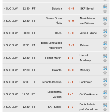
x
SLO 3LW
12:30
FT
Dubnica
0
-
5
SKF Sered
Slovan Duslo
Nové Mesto
x
SLO 3LW
12:30
FT
4
-
0
Šaľa
nad Váhom
x
SLO 3LW
08:30
FT
Rača
1
-
0
Veľké Ludince
Banik Lehota pod
x
SLO 3LW
12:30
FT
2
-
3
Belusa
Vtacnikom
Hamsik
x
SLO 3LW
12:30
FT
Fomat Martin
1
-
3
Academy
x
SLO 3LW
12:30
FT
Galanta
0
-
0
Malacky
x
SLO 3LW
12:30
FT
Jednota Bánová
2
-
1
Podkonice
Lokomotiva
x
SLO 3LW
12:30
FT
2
-
0
OK Castkovce
Zvolen
Banik Lehota
x
SLO 3LW
12:30
FT
SKF Sered
1
-
2
pod Vtacnikom