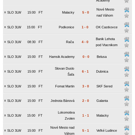
Academy
Nové Mesto
x
SLO 3LW
15:00
FT
Malacky
5
-
0
nad Váhom
x
SLO 3LW
15:00
FT
Podkonice
1
-
0
OK Castkovce
Banik Lehota
x
SLO 3LW
08:30
FT
Rača
4
-
0
pod Vtacnikom
x
SLO 3LW
15:00
FT
Hamsik Academy
0
-
0
Belusa
Slovan Duslo
x
SLO 3LW
15:00
FT
6
-
1
Dubnica
Šaľa
x
SLO 3LW
15:00
FT
Fomat Martin
3
-
0
SKF Sered
x
SLO 3LW
15:00
FT
Jednota Bánová
2
-
0
Galanta
Lokomotiva
x
SLO 3LW
15:00
FT
1
-
1
Malacky
Zvolen
Nové Mesto nad
x
SLO 3LW
15:00
FT
5
-
1
Veľké Ludince
Váhom