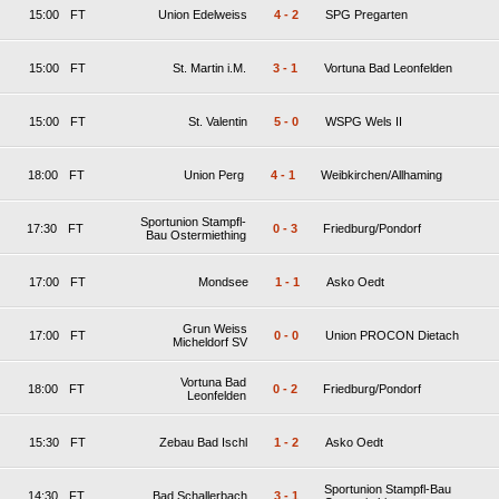
15:00
FT
Union Edelweiss
4
-
2
SPG Pregarten
15:00
FT
St. Martin i.M.
3
-
1
Vortuna Bad Leonfelden
15:00
FT
St. Valentin
5
-
0
WSPG Wels II
18:00
FT
Union Perg
4
-
1
Weibkirchen/Allhaming
Sportunion Stampfl-
17:30
FT
0
-
3
Friedburg/Pondorf
Bau Ostermiething
17:00
FT
Mondsee
1
-
1
Asko Oedt
Grun Weiss
17:00
FT
0
-
0
Union PROCON Dietach
Micheldorf SV
Vortuna Bad
18:00
FT
0
-
2
Friedburg/Pondorf
Leonfelden
15:30
FT
Zebau Bad Ischl
1
-
2
Asko Oedt
Sportunion Stampfl-Bau
14:30
FT
Bad Schallerbach
3
-
1