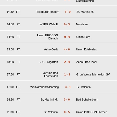
Ostermiething
14:30
FT
Friedburg/Pondorf
3
-
0
St. Martin i.M.
14:30
FT
WSPG Wels II
0
-
3
Mondsee
Union PROCON
14:30
FT
0
-
0
Union Perg
Dietach
13:00
FT
Asko Oedt
4
-
0
Union Edelweiss
18:00
FT
SPG Pregarten
2
-
0
Zebau Bad Ischl
Vortuna Bad
17:30
FT
1
-
3
Grun Weiss Micheldorf SV
Leonfelden
17:00
FT
Weibkirchen/Allhaming
3
-
1
St. Valentin
14:30
FT
St. Martin i.M.
3
-
0
Bad Schallerbach
11:30
FT
St. Valentin
0
-
5
Union PROCON Dietach