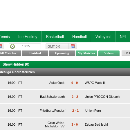
Tennis
Ice Hockey
Basketball
Handball
Volleyball
NFL
18:35
GMT 0:0
Show Hidden (
0
)
ndesliga Oberosterreich
16:00
FT
Asko Oedt
9
-
0
WSPG Wels II
16:00
FT
Bad Schallerbach
2
-
2
Union PROCON Dietach
16:00
FT
Friedburg/Pondorf
2
-
1
Union Perg
Grun Weiss
16:00
FT
3
-
0
Zebau Bad Ischl
Micheldorf SV