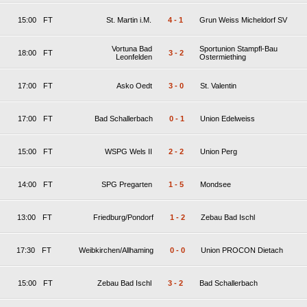
15:00
FT
St. Martin i.M.
4
-
1
Grun Weiss Micheldorf SV
Vortuna Bad
Sportunion Stampfl-Bau
18:00
FT
3
-
2
Leonfelden
Ostermiething
17:00
FT
Asko Oedt
3
-
0
St. Valentin
17:00
FT
Bad Schallerbach
0
-
1
Union Edelweiss
15:00
FT
WSPG Wels II
2
-
2
Union Perg
14:00
FT
SPG Pregarten
1
-
5
Mondsee
13:00
FT
Friedburg/Pondorf
1
-
2
Zebau Bad Ischl
17:30
FT
Weibkirchen/Allhaming
0
-
0
Union PROCON Dietach
15:00
FT
Zebau Bad Ischl
3
-
2
Bad Schallerbach