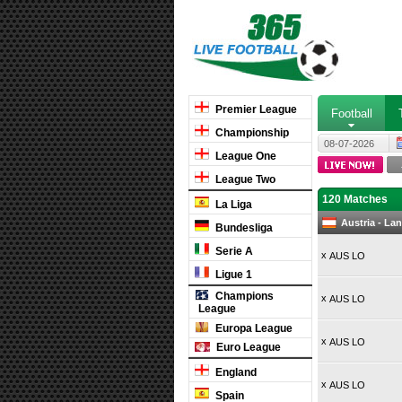
Premier League
Football
Championship
08-07-2026
League One
League Two
120 Matches
La Liga
Austria - La
Bundesliga
Serie A
x
AUS LO
Ligue 1
Champions
x
AUS LO
League
Europa League
x
AUS LO
Euro League
England
x
AUS LO
Spain