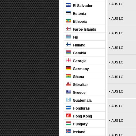
x
AUS LO
El Salvador
Estonia
x
AUS LO
Ethiopia
Faroe Islands
x
AUS LO
Fiji
Finland
x
AUS LO
Gambia
Georgia
x
AUS LO
Germany
Ghana
x
AUS LO
Gibraltar
x
AUS LO
Greece
Guatemala
x
AUS LO
Honduras
Hong Kong
x
AUS LO
Hungary
Iceland
x
AUS LO