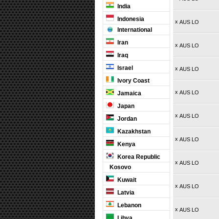
India
Indonesia
x
AUS LO
International
Iran
x
AUS LO
Iraq
Israel
x
AUS LO
Ivory Coast
x
AUS LO
Jamaica
Japan
x
AUS LO
Jordan
Kazakhstan
x
AUS LO
Kenya
Korea Republic
x
AUS LO
Kosovo
Kuwait
x
AUS LO
Latvia
Lebanon
x
AUS LO
Libya