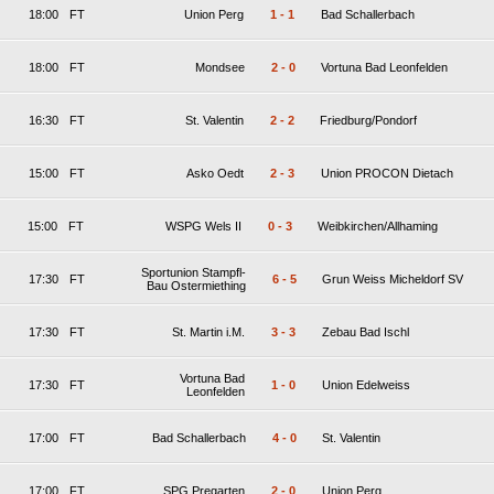
18:00
FT
Union Perg
1
-
1
Bad Schallerbach
18:00
FT
Mondsee
2
-
0
Vortuna Bad Leonfelden
16:30
FT
St. Valentin
2
-
2
Friedburg/Pondorf
15:00
FT
Asko Oedt
2
-
3
Union PROCON Dietach
15:00
FT
WSPG Wels II
0
-
3
Weibkirchen/Allhaming
Sportunion Stampfl-
17:30
FT
6
-
5
Grun Weiss Micheldorf SV
Bau Ostermiething
17:30
FT
St. Martin i.M.
3
-
3
Zebau Bad Ischl
Vortuna Bad
17:30
FT
1
-
0
Union Edelweiss
Leonfelden
17:00
FT
Bad Schallerbach
4
-
0
St. Valentin
17:00
FT
SPG Pregarten
2
-
0
Union Perg