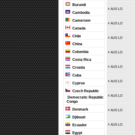
Burundi
x
AUS LO
Cambodia
Cameroon
x
AUS LO
Canada
Chile
x
AUS LO
China
Colombia
x
AUS LO
Costa Rica
x
AUS LO
Croatia
Cuba
x
AUS LO
Cyprus
Czech Republic
x
AUS LO
Democratic Republic
Congo
Denmark
x
AUS LO
Djibouti
x
AUS LO
Ecuador
Egypt