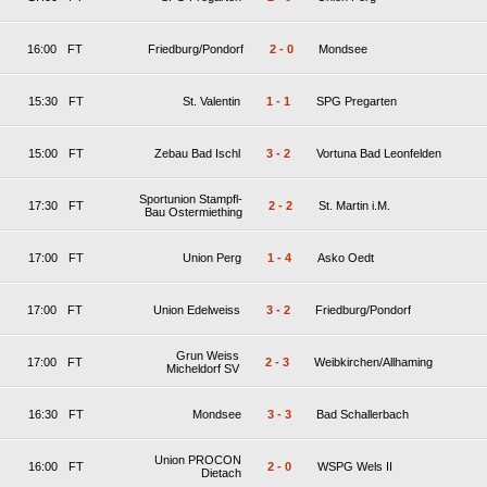
16:00
FT
Friedburg/Pondorf
2
-
0
Mondsee
15:30
FT
St. Valentin
1
-
1
SPG Pregarten
15:00
FT
Zebau Bad Ischl
3
-
2
Vortuna Bad Leonfelden
Sportunion Stampfl-
17:30
FT
2
-
2
St. Martin i.M.
Bau Ostermiething
17:00
FT
Union Perg
1
-
4
Asko Oedt
17:00
FT
Union Edelweiss
3
-
2
Friedburg/Pondorf
Grun Weiss
17:00
FT
2
-
3
Weibkirchen/Allhaming
Micheldorf SV
16:30
FT
Mondsee
3
-
3
Bad Schallerbach
Union PROCON
16:00
FT
2
-
0
WSPG Wels II
Dietach