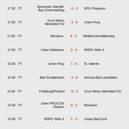
Sportunion Stampfl-
17:30
FT
0
-
3
SPG Pregarten
Bau Ostermiething
Grun Weiss
17:00
FT
3
-
5
Union Perg
Micheldorf SV
17:00
FT
Mondsee
4
-
2
Weibkirchen/Allhaming
17:00
FT
Union Edelweiss
2
-
0
WSPG Wels II
15:00
FT
Union Perg
1
-
0
St. Valentin
14:30
FT
Bad Schallerbach
3
-
0
Vortuna Bad Leonfelden
14:30
FT
Friedburg/Pondorf
5
-
1
Grun Weiss Micheldorf SV
Union PROCON
14:30
FT
0
-
2
Mondsee
Dietach
14:30
FT
WSPG Wels II
1
-
3
Zebau Bad Ischl