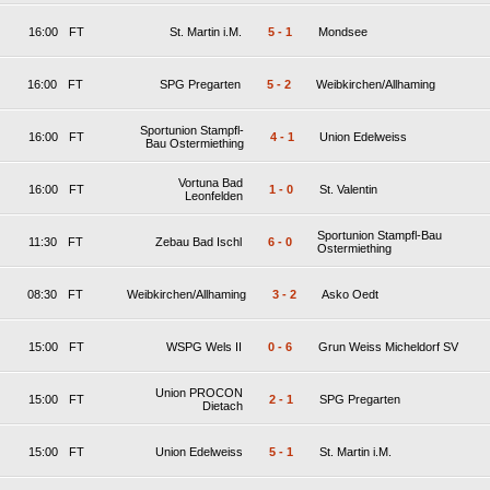
16:00
FT
St. Martin i.M.
5
-
1
Mondsee
16:00
FT
SPG Pregarten
5
-
2
Weibkirchen/Allhaming
Sportunion Stampfl-
16:00
FT
4
-
1
Union Edelweiss
Bau Ostermiething
Vortuna Bad
16:00
FT
1
-
0
St. Valentin
Leonfelden
Sportunion Stampfl-Bau
11:30
FT
Zebau Bad Ischl
6
-
0
Ostermiething
08:30
FT
Weibkirchen/Allhaming
3
-
2
Asko Oedt
15:00
FT
WSPG Wels II
0
-
6
Grun Weiss Micheldorf SV
Union PROCON
15:00
FT
2
-
1
SPG Pregarten
Dietach
15:00
FT
Union Edelweiss
5
-
1
St. Martin i.M.