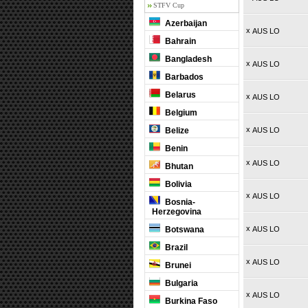
STFV Cup
Azerbaijan
x
AUS LO
Bahrain
Bangladesh
x
AUS LO
Barbados
Belarus
x
AUS LO
Belgium
x
Belize
AUS LO
Benin
x
AUS LO
Bhutan
Bolivia
x
AUS LO
Bosnia-
Herzegovina
x
Botswana
AUS LO
Brazil
x
AUS LO
Brunei
Bulgaria
x
AUS LO
Burkina Faso