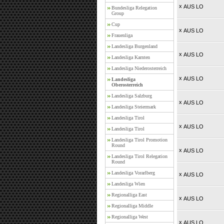
x
AUS LO
Bundesliga Relegation
Group
Cup
x
AUS LO
Frauenliga
Landesliga Burgenland
x
AUS LO
Landesliga Karnten
Landesliga Niederosterreich
x
AUS LO
Landesliga
Oberosterreich
Landesliga Salzburg
x
AUS LO
Landesliga Steiermark
Landesliga Tirol
x
AUS LO
Landesliga Tirol
Landesliga Tirol Promotion
Round
x
AUS LO
Landesliga Tirol Relegation
Round
Landesliga Vorarlberg
x
AUS LO
Landesliga Wien
Regionalliga East
x
AUS LO
Regionalliga Middle
Regionalliga West
x
AUS LO