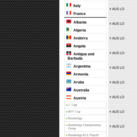
Italy
x
AUS LO
France
Albania
x
AUS LO
Algeria
Andorra
x
AUS LO
Angola
x
AUS LO
Antigua and
Barbuda
Argentina
x
AUS LO
Armenia
Aruba
x
AUS LO
Australia
x
AUS LO
Austria
2. Liga
x
BFV Cup
AUS LO
Bundesliga
Bundesliga Championship
x
AUS LO
Group
Bundesliga ECL Playoff