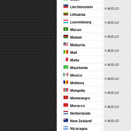
Liechtenstein
x
AUS LO
Lithuania
Luxembourg
x
AUS LO
Macao
x
AUS LO
Malawi
Malaysia
x
AUS LO
Mali
Malta
x
AUS LO
Mauritania
Mexico
x
AUS LO
Moldova
Mongolia
x
AUS LO
Montenegro
Morocco
x
AUS LO
Netherlands
x
New Zealand
AUS LO
Nicaragua