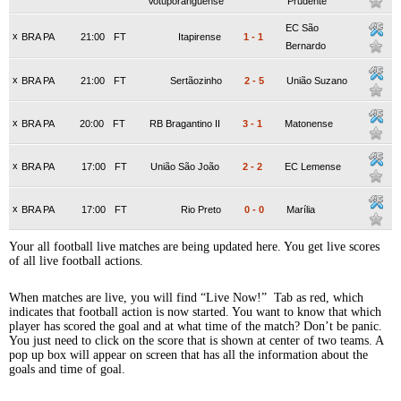
Votuporanguense
Prudente
EC São
x
BRA PA
21:00
FT
Itapirense
1
-
1
Bernardo
x
BRA PA
21:00
FT
Sertãozinho
2
-
5
União Suzano
x
BRA PA
20:00
FT
RB Bragantino II
3
-
1
Matonense
x
BRA PA
17:00
FT
União São João
2
-
2
EC Lemense
x
BRA PA
17:00
FT
Rio Preto
0
-
0
Marília
Your all football live matches are being updated here. You get live scores
of all live football actions.
When matches are live, you will find “Live Now!” Tab as red, which
indicates that football action is now started. You want to know that which
player has scored the goal and at what time of the match? Don’t be panic.
You just need to click on the score that is shown at center of two teams. A
pop up box will appear on screen that has all the information about the
goals and time of goal.