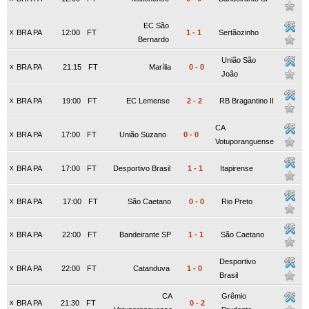
EC São
x
BRA PA
12:00
FT
1
-
1
Sertãozinho
Bernardo
União São
x
BRA PA
21:15
FT
Marília
0
-
0
João
x
BRA PA
19:00
FT
EC Lemense
2
-
2
RB Bragantino II
CA
x
BRA PA
17:00
FT
União Suzano
0
-
0
Votuporanguense
x
BRA PA
17:00
FT
Desportivo Brasil
1
-
1
Itapirense
x
BRA PA
17:00
FT
São Caetano
0
-
0
Rio Preto
x
BRA PA
22:00
FT
Bandeirante SP
1
-
1
São Caetano
Desportivo
x
BRA PA
22:00
FT
Catanduva
1
-
0
Brasil
CA
Grêmio
x
BRA PA
21:30
FT
0
-
2