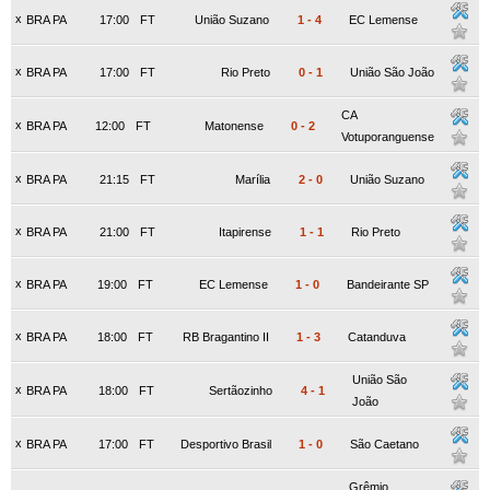
x
BRA PA
17:00
FT
União Suzano
1
-
4
EC Lemense
x
BRA PA
17:00
FT
Rio Preto
0
-
1
União São João
CA
x
BRA PA
12:00
FT
Matonense
0
-
2
Votuporanguense
x
BRA PA
21:15
FT
Marília
2
-
0
União Suzano
x
BRA PA
21:00
FT
Itapirense
1
-
1
Rio Preto
x
BRA PA
19:00
FT
EC Lemense
1
-
0
Bandeirante SP
x
BRA PA
18:00
FT
RB Bragantino II
1
-
3
Catanduva
União São
x
BRA PA
18:00
FT
Sertãozinho
4
-
1
João
x
BRA PA
17:00
FT
Desportivo Brasil
1
-
0
São Caetano
Grêmio