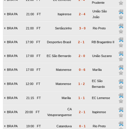
Prudente
União São
x
BRA PA
21:00
FT
Itapirense
2
-
4
João
x
BRA PA
21:00
FT
Sertãozinho
3
-
0
Rio Preto
x
BRA PA
17:00
FT
Desportivo Brasil
2
-
1
RB Bragantino II
x
BRA PA
17:00
FT
EC São Bernardo
2
-
0
União Suzano
x
BRA PA
17:00
FT
Matonense
0
-
6
Marília
EC São
x
BRA PA
12:00
FT
Matonense
1
-
2
Bernardo
x
BRA PA
21:15
FT
Marília
1
-
1
EC Lemense
CA
x
BRA PA
20:00
FT
2
-
1
Itapirense
Votuporanguense
x
BRA PA
19:00
FT
Catanduva
0
-
1
Rio Preto