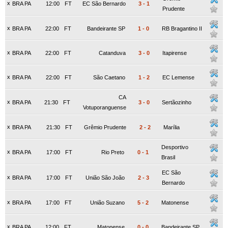
x
BRA PA
12:00
FT
EC São Bernardo
3
-
1
Prudente
x
BRA PA
22:00
FT
Bandeirante SP
1
-
0
RB Bragantino II
x
BRA PA
22:00
FT
Catanduva
3
-
0
Itapirense
x
BRA PA
22:00
FT
São Caetano
1
-
2
EC Lemense
CA
x
BRA PA
21:30
FT
3
-
0
Sertãozinho
Votuporanguense
x
BRA PA
21:30
FT
Grêmio Prudente
2
-
2
Marília
Desportivo
x
BRA PA
17:00
FT
Rio Preto
0
-
1
Brasil
EC São
x
BRA PA
17:00
FT
União São João
2
-
3
Bernardo
x
BRA PA
17:00
FT
União Suzano
5
-
2
Matonense
x
BRA PA
12:00
FT
Matonense
0
-
0
Bandeirante SP