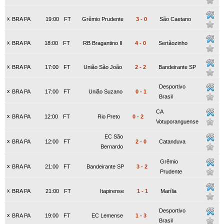
x
BRA PA
19:00
FT
Grêmio Prudente
3
-
0
São Caetano
x
BRA PA
18:00
FT
RB Bragantino II
4
-
0
Sertãozinho
x
BRA PA
17:00
FT
União São João
2
-
2
Bandeirante SP
Desportivo
x
BRA PA
17:00
FT
União Suzano
0
-
1
Brasil
CA
x
BRA PA
12:00
FT
Rio Preto
0
-
2
Votuporanguense
EC São
x
BRA PA
12:00
FT
2
-
0
Catanduva
Bernardo
Grêmio
x
BRA PA
21:00
FT
Bandeirante SP
3
-
2
Prudente
x
BRA PA
21:00
FT
Itapirense
1
-
1
Marília
Desportivo
x
BRA PA
19:00
FT
EC Lemense
1
-
3
Brasil