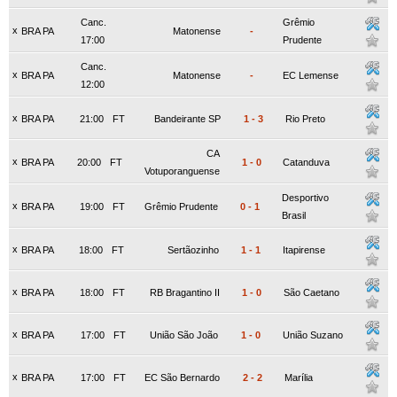
Canc.
Grêmio
x
BRA PA
Matonense
-
17:00
Prudente
Canc.
x
BRA PA
Matonense
-
EC Lemense
12:00
x
BRA PA
21:00
FT
Bandeirante SP
1
-
3
Rio Preto
CA
x
BRA PA
20:00
FT
1
-
0
Catanduva
Votuporanguense
Desportivo
x
BRA PA
19:00
FT
Grêmio Prudente
0
-
1
Brasil
x
BRA PA
18:00
FT
Sertãozinho
1
-
1
Itapirense
x
BRA PA
18:00
FT
RB Bragantino II
1
-
0
São Caetano
x
BRA PA
17:00
FT
União São João
1
-
0
União Suzano
x
BRA PA
17:00
FT
EC São Bernardo
2
-
2
Marília