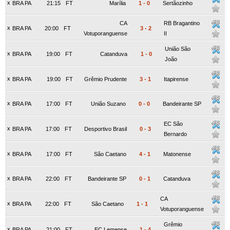
x
BRA PA
21:15
FT
Marília
1
-
0
Sertãozinho
CA
RB Bragantino
x
BRA PA
20:00
FT
3
-
2
Votuporanguense
II
União São
x
BRA PA
19:00
FT
Catanduva
1
-
0
João
x
BRA PA
19:00
FT
Grêmio Prudente
3
-
1
Itapirense
x
BRA PA
17:00
FT
União Suzano
0
-
0
Bandeirante SP
EC São
x
BRA PA
17:00
FT
Desportivo Brasil
0
-
3
Bernardo
x
BRA PA
17:00
FT
São Caetano
4
-
1
Matonense
x
BRA PA
22:00
FT
Bandeirante SP
0
-
1
Catanduva
CA
x
BRA PA
22:00
FT
São Caetano
1
-
1
Votuporanguense
Grêmio
x
BRA PA
21:00
FT
EC Lemense
1
-
4