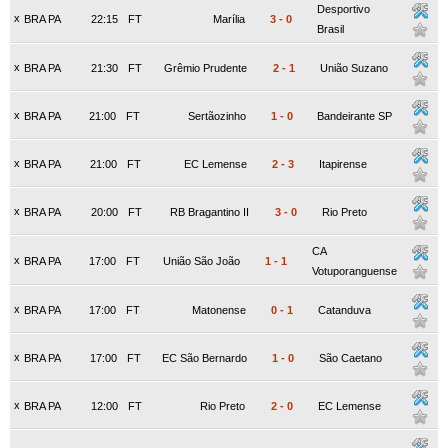
Desportivo
x
BRA PA
22:15
FT
Marília
3
-
0
Brasil
x
BRA PA
21:30
FT
Grêmio Prudente
2
-
1
União Suzano
x
BRA PA
21:00
FT
Sertãozinho
1
-
0
Bandeirante SP
x
BRA PA
21:00
FT
EC Lemense
2
-
3
Itapirense
x
BRA PA
20:00
FT
RB Bragantino II
3
-
0
Rio Preto
CA
x
BRA PA
17:00
FT
União São João
1
-
1
Votuporanguense
x
BRA PA
17:00
FT
Matonense
0
-
1
Catanduva
x
BRA PA
17:00
FT
EC São Bernardo
1
-
0
São Caetano
x
BRA PA
12:00
FT
Rio Preto
2
-
0
EC Lemense