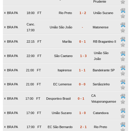
Prudente
x
BRA PA
18:00
FT
Rio Preto
1
-
2
União Suzano
Canc.
x
BRA PA
União São João
-
Matonense
17:00
x
BRA PA
22:15
FT
Marília
0
-
1
RB Bragantino II
União São
x
BRA PA
22:00
FT
São Caetano
1
-
3
João
x
BRA PA
21:00
FT
Itapirense
1
-
1
Bandeirante SP
x
BRA PA
21:00
FT
EC Lemense
0
-
0
Sertãozinho
CA
x
BRA PA
17:00
FT
Desportivo Brasil
0
-
1
Votuporanguense
x
BRA PA
17:00
FT
União Suzano
1
-
0
Catanduva
x
BRA PA
17:00
FT
EC São Bernardo
2
-
1
Rio Preto