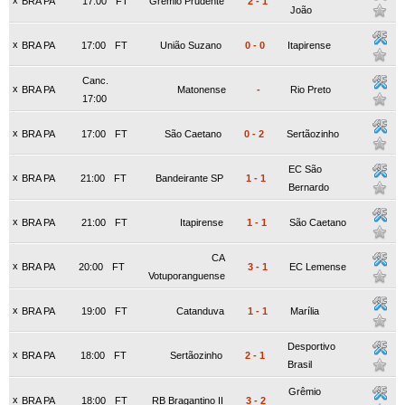
x
BRA PA
17:00
FT
Grêmio Prudente
2
-
1
João
x
BRA PA
17:00
FT
União Suzano
0
-
0
Itapirense
Canc.
x
BRA PA
Matonense
-
Rio Preto
17:00
x
BRA PA
17:00
FT
São Caetano
0
-
2
Sertãozinho
EC São
x
BRA PA
21:00
FT
Bandeirante SP
1
-
1
Bernardo
x
BRA PA
21:00
FT
Itapirense
1
-
1
São Caetano
CA
x
BRA PA
20:00
FT
3
-
1
EC Lemense
Votuporanguense
x
BRA PA
19:00
FT
Catanduva
1
-
1
Marília
Desportivo
x
BRA PA
18:00
FT
Sertãozinho
2
-
1
Brasil
Grêmio
x
BRA PA
18:00
FT
RB Bragantino II
3
-
2