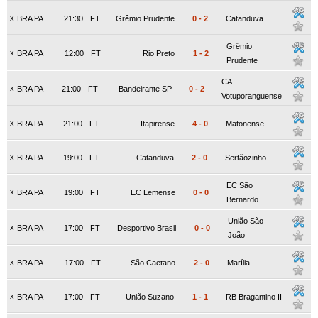
x
BRA PA
21:30
FT
Grêmio Prudente
0
-
2
Catanduva
Grêmio
x
BRA PA
12:00
FT
Rio Preto
1
-
2
Prudente
CA
x
BRA PA
21:00
FT
Bandeirante SP
0
-
2
Votuporanguense
x
BRA PA
21:00
FT
Itapirense
4
-
0
Matonense
x
BRA PA
19:00
FT
Catanduva
2
-
0
Sertãozinho
EC São
x
BRA PA
19:00
FT
EC Lemense
0
-
0
Bernardo
União São
x
BRA PA
17:00
FT
Desportivo Brasil
0
-
0
João
x
BRA PA
17:00
FT
São Caetano
2
-
0
Marília
x
BRA PA
17:00
FT
União Suzano
1
-
1
RB Bragantino II