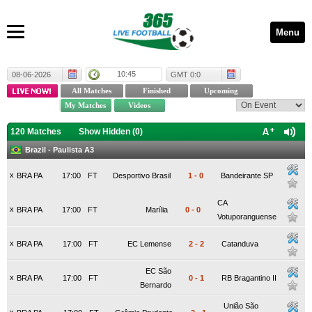
Menu
10:45
08-06-2026
GMT 0:0
120 Matches
Show Hidden (
0
)
Brazil - Paulista A3
x
BRA PA
17:00
FT
Desportivo Brasil
1
-
0
Bandeirante SP
CA
x
BRA PA
17:00
FT
Marília
0
-
0
Votuporanguense
x
BRA PA
17:00
FT
EC Lemense
2
-
2
Catanduva
EC São
x
BRA PA
17:00
FT
0
-
1
RB Bragantino II
Bernardo
União São