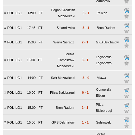
Zambrow
Pogon Grodzisk
x
POL ILG1
13:00
FT
3
-
1
Pelikan
Mazowiecki
x
POL ILG1
17:45
FT
Skierniewice
3
-
1
Bron Radom
x
POL ILG1
15:00
FT
Warta Sieradz
2
-
1
GKS Belchatow
Lechia
Legionovia
x
POL ILG1
15:00
FT
Tomaszow
3
-
1
Legionowo
Mazowiecki
x
POL ILG1
14:00
FT
Swit Mazowiecki
3
-
0
Mlawa
Concordia
x
POL ILG1
10:00
FT
Pilica Bialobrzegi
0
-
1
Elblag
Pilica
x
POL ILG1
15:00
FT
Bron Radom
2
-
1
Bialobrzegi
x
POL ILG1
15:00
FT
GKS Belchatow
1
-
1
Sulejowek
Lechia