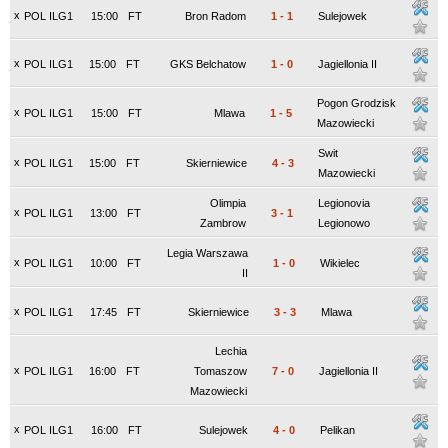
x
POL ILG1
15:00
FT
Bron Radom
1
-
1
Sulejowek
x
POL ILG1
15:00
FT
GKS Belchatow
1
-
0
Jagiellonia II
Pogon Grodzisk
x
POL ILG1
15:00
FT
Mlawa
1
-
5
Mazowiecki
Swit
x
POL ILG1
15:00
FT
Skierniewice
4
-
3
Mazowiecki
Olimpia
Legionovia
x
POL ILG1
13:00
FT
3
-
1
Zambrow
Legionowo
Legia Warszawa
x
POL ILG1
10:00
FT
1
-
0
Wikielec
II
x
POL ILG1
17:45
FT
Skierniewice
3
-
3
Mlawa
Lechia
x
POL ILG1
16:00
FT
Tomaszow
7
-
0
Jagiellonia II
Mazowiecki
x
POL ILG1
16:00
FT
Sulejowek
4
-
0
Pelikan