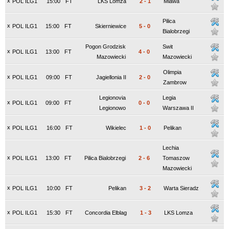
x
POL ILG1
15:00
FT
LKS Lomza
2
-
1
Mlawa
Pilica
x
POL ILG1
15:00
FT
Skierniewice
5
-
0
Bialobrzegi
Pogon Grodzisk
Swit
x
POL ILG1
13:00
FT
4
-
0
Mazowiecki
Mazowiecki
Olimpia
x
POL ILG1
09:00
FT
Jagiellonia II
2
-
0
Zambrow
Legionovia
Legia
x
POL ILG1
09:00
FT
0
-
0
Legionowo
Warszawa II
x
POL ILG1
16:00
FT
Wikielec
1
-
0
Pelikan
Lechia
x
POL ILG1
13:00
FT
Pilica Bialobrzegi
2
-
6
Tomaszow
Mazowiecki
x
POL ILG1
10:00
FT
Pelikan
3
-
2
Warta Sieradz
x
POL ILG1
15:30
FT
Concordia Elblag
1
-
3
LKS Lomza