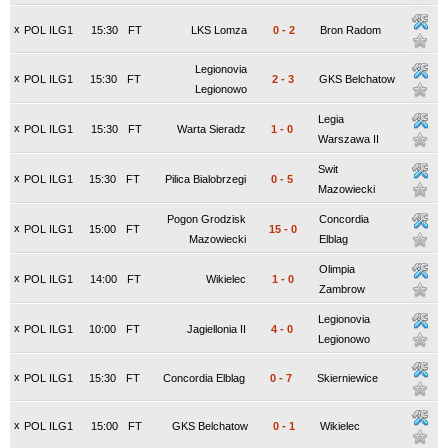
x
POL ILG1
15:30
FT
LKS Lomza
0
-
2
Bron Radom
Legionovia
x
POL ILG1
15:30
FT
2
-
3
GKS Belchatow
Legionowo
Legia
x
POL ILG1
15:30
FT
Warta Sieradz
1
-
0
Warszawa II
Swit
x
POL ILG1
15:30
FT
Pilica Bialobrzegi
0
-
5
Mazowiecki
Pogon Grodzisk
Concordia
x
POL ILG1
15:00
FT
15
-
0
Mazowiecki
Elblag
Olimpia
x
POL ILG1
14:00
FT
Wikielec
1
-
0
Zambrow
Legionovia
x
POL ILG1
10:00
FT
Jagiellonia II
4
-
0
Legionowo
x
POL ILG1
15:30
FT
Concordia Elblag
0
-
7
Skierniewice
x
POL ILG1
15:00
FT
GKS Belchatow
0
-
1
Wikielec