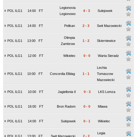
Legionovia
x
POL ILG1
14:00
FT
4
-
3
Sulejowek
Legionowo
x
POL ILG1
14:00
FT
Pelikan
2
-
3
Swit Mazowiecki
Olimpia
x
POL ILG1
13:00
FT
1
-
2
Skierniewice
Zambrow
x
POL ILG1
12:00
FT
Wikielec
0
-
0
Warta Sieradz
Lechia
x
POL ILG1
10:00
FT
Concordia Elblag
1
-
1
Tomaszow
Mazowiecki
x
POL ILG1
10:00
FT
Jagiellonia II
0
-
3
LKS Lomza
x
POL ILG1
16:00
FT
Bron Radom
0
-
0
Mlawa
x
POL ILG1
14:00
FT
Sulejowek
0
-
1
Wikielec
Legia
x
POL ILG1
13:00
FT
Swit Mazowiecki
2
-
2