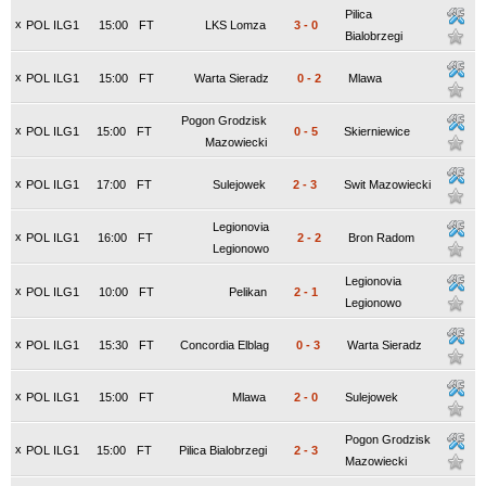
Pilica
x
POL ILG1
15:00
FT
LKS Lomza
3
-
0
Bialobrzegi
x
POL ILG1
15:00
FT
Warta Sieradz
0
-
2
Mlawa
Pogon Grodzisk
x
POL ILG1
15:00
FT
0
-
5
Skierniewice
Mazowiecki
x
POL ILG1
17:00
FT
Sulejowek
2
-
3
Swit Mazowiecki
Legionovia
x
POL ILG1
16:00
FT
2
-
2
Bron Radom
Legionowo
Legionovia
x
POL ILG1
10:00
FT
Pelikan
2
-
1
Legionowo
x
POL ILG1
15:30
FT
Concordia Elblag
0
-
3
Warta Sieradz
x
POL ILG1
15:00
FT
Mlawa
2
-
0
Sulejowek
Pogon Grodzisk
x
POL ILG1
15:00
FT
Pilica Bialobrzegi
2
-
3
Mazowiecki