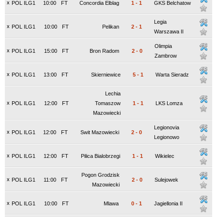
x
POL ILG1
10:00
FT
Concordia Elblag
1
-
1
GKS Belchatow
Legia
x
POL ILG1
10:00
FT
Pelikan
2
-
1
Warszawa II
Olimpia
x
POL ILG1
15:00
FT
Bron Radom
2
-
0
Zambrow
x
POL ILG1
13:00
FT
Skierniewice
5
-
1
Warta Sieradz
Lechia
x
POL ILG1
12:00
FT
Tomaszow
1
-
1
LKS Lomza
Mazowiecki
Legionovia
x
POL ILG1
12:00
FT
Swit Mazowiecki
2
-
0
Legionowo
x
POL ILG1
12:00
FT
Pilica Bialobrzegi
1
-
1
Wikielec
Pogon Grodzisk
x
POL ILG1
11:00
FT
2
-
0
Sulejowek
Mazowiecki
x
POL ILG1
10:00
FT
Mlawa
0
-
1
Jagiellonia II