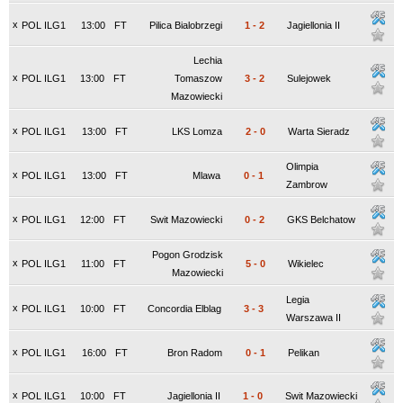
x
POL ILG1
13:00
FT
Pilica Bialobrzegi
1
-
2
Jagiellonia II
Lechia
x
POL ILG1
13:00
FT
Tomaszow
3
-
2
Sulejowek
Mazowiecki
x
POL ILG1
13:00
FT
LKS Lomza
2
-
0
Warta Sieradz
Olimpia
x
POL ILG1
13:00
FT
Mlawa
0
-
1
Zambrow
x
POL ILG1
12:00
FT
Swit Mazowiecki
0
-
2
GKS Belchatow
Pogon Grodzisk
x
POL ILG1
11:00
FT
5
-
0
Wikielec
Mazowiecki
Legia
x
POL ILG1
10:00
FT
Concordia Elblag
3
-
3
Warszawa II
x
POL ILG1
16:00
FT
Bron Radom
0
-
1
Pelikan
x
POL ILG1
10:00
FT
Jagiellonia II
1
-
0
Swit Mazowiecki