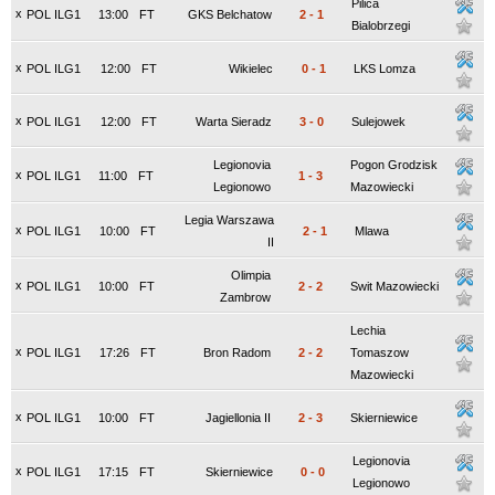
Pilica
x
POL ILG1
13:00
FT
GKS Belchatow
2
-
1
Bialobrzegi
x
POL ILG1
12:00
FT
Wikielec
0
-
1
LKS Lomza
x
POL ILG1
12:00
FT
Warta Sieradz
3
-
0
Sulejowek
Legionovia
Pogon Grodzisk
x
POL ILG1
11:00
FT
1
-
3
Legionowo
Mazowiecki
Legia Warszawa
x
POL ILG1
10:00
FT
2
-
1
Mlawa
II
Olimpia
x
POL ILG1
10:00
FT
2
-
2
Swit Mazowiecki
Zambrow
Lechia
x
POL ILG1
17:26
FT
Bron Radom
2
-
2
Tomaszow
Mazowiecki
x
POL ILG1
10:00
FT
Jagiellonia II
2
-
3
Skierniewice
Legionovia
x
POL ILG1
17:15
FT
Skierniewice
0
-
0
Legionowo