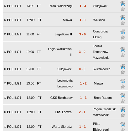
x
POL ILG1
13:00
FT
Pilica Bialobrzegi
1
-
3
Sulejowek
x
POL ILG1
12:00
FT
Mlawa
1
-
1
Wikielec
Concordia
x
POL ILG1
11:00
FT
Jagiellonia II
3
-
0
Elblag
Lechia
Legia Warszawa
x
POL ILG1
10:00
FT
3
-
0
Tomaszow
II
Mazowiecki
x
POL ILG1
16:00
FT
Sulejowek
0
-
0
Skierniewice
Legionovia
x
POL ILG1
13:00
FT
1
-
2
Mlawa
Legionowo
x
POL ILG1
12:00
FT
GKS Belchatow
1
-
1
Bron Radom
Pogon Grodzisk
x
POL ILG1
12:00
FT
LKS Lomza
2
-
1
Mazowiecki
Pilica
x
POL ILG1
12:00
FT
Warta Sieradz
1
-
1
Bialobrzegi