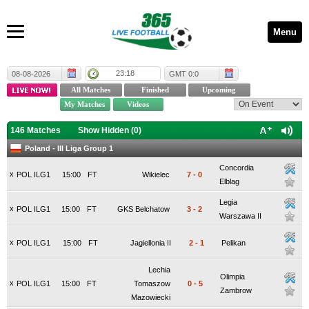
Menu
23:18
08-08-2026
GMT 0:0
146 Matches
Show Hidden (
0
)
Poland - III Liga Group 1
Concordia
x
POL ILG1
15:00
FT
Wikielec
7
-
0
Elblag
Legia
x
POL ILG1
15:00
FT
GKS Belchatow
3
-
2
Warszawa II
x
POL ILG1
15:00
FT
Jagiellonia II
2
-
1
Pelikan
Lechia
Olimpia
x
POL ILG1
15:00
FT
Tomaszow
0
-
5
Zambrow
Mazowiecki