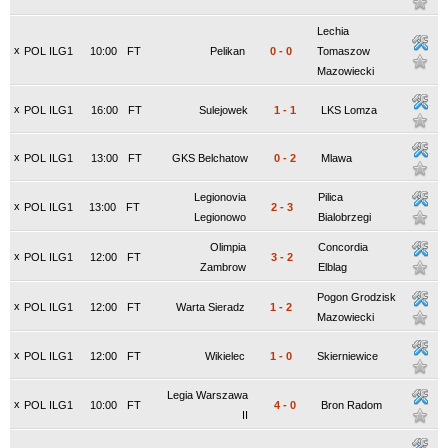
Lechia
x
POL ILG1
10:00
FT
Pelikan
0
-
0
Tomaszow
Mazowiecki
x
POL ILG1
16:00
FT
Sulejowek
1
-
1
LKS Lomza
x
POL ILG1
13:00
FT
GKS Belchatow
0
-
2
Mlawa
Legionovia
Pilica
x
POL ILG1
13:00
FT
2
-
3
Legionowo
Bialobrzegi
Olimpia
Concordia
x
POL ILG1
12:00
FT
3
-
2
Zambrow
Elblag
Pogon Grodzisk
x
POL ILG1
12:00
FT
Warta Sieradz
1
-
2
Mazowiecki
x
POL ILG1
12:00
FT
Wikielec
1
-
0
Skierniewice
Legia Warszawa
x
POL ILG1
10:00
FT
4
-
0
Bron Radom
II