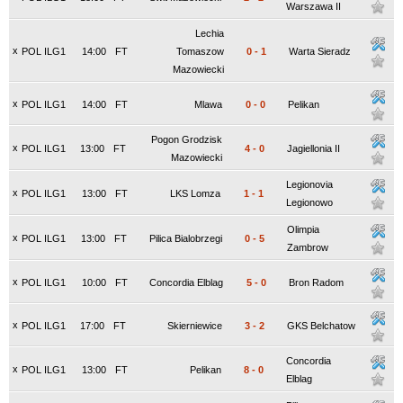
Warszawa II
Lechia
x
POL ILG1
14:00
FT
Tomaszow
0
-
1
Warta Sieradz
Mazowiecki
x
POL ILG1
14:00
FT
Mlawa
0
-
0
Pelikan
Pogon Grodzisk
x
POL ILG1
13:00
FT
4
-
0
Jagiellonia II
Mazowiecki
Legionovia
x
POL ILG1
13:00
FT
LKS Lomza
1
-
1
Legionowo
Olimpia
x
POL ILG1
13:00
FT
Pilica Bialobrzegi
0
-
5
Zambrow
x
POL ILG1
10:00
FT
Concordia Elblag
5
-
0
Bron Radom
x
POL ILG1
17:00
FT
Skierniewice
3
-
2
GKS Belchatow
Concordia
x
POL ILG1
13:00
FT
Pelikan
8
-
0
Elblag