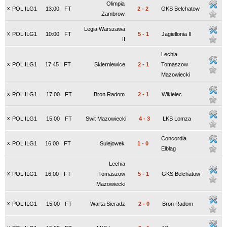
Olimpia
x
POL ILG1
13:00
FT
2
-
2
GKS Belchatow
Zambrow
Legia Warszawa
x
POL ILG1
10:00
FT
5
-
1
Jagiellonia II
II
Lechia
x
POL ILG1
17:45
FT
Skierniewice
2
-
1
Tomaszow
Mazowiecki
x
POL ILG1
17:00
FT
Bron Radom
2
-
1
Wikielec
x
POL ILG1
15:00
FT
Swit Mazowiecki
4
-
3
LKS Lomza
Concordia
x
POL ILG1
16:00
FT
Sulejowek
1
-
0
Elblag
Lechia
x
POL ILG1
16:00
FT
Tomaszow
5
-
1
GKS Belchatow
Mazowiecki
x
POL ILG1
15:00
FT
Warta Sieradz
2
-
0
Bron Radom