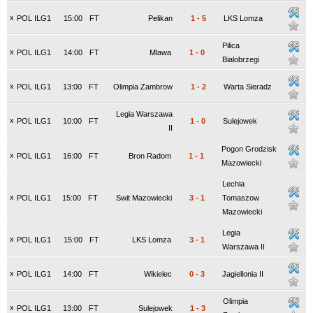
x
POL ILG1
15:00
FT
Pelikan
1
-
5
LKS Lomza
Pilica
x
POL ILG1
14:00
FT
Mlawa
1
-
0
Bialobrzegi
x
POL ILG1
13:00
FT
Olimpia Zambrow
1
-
2
Warta Sieradz
Legia Warszawa
x
POL ILG1
10:00
FT
1
-
0
Sulejowek
II
Pogon Grodzisk
x
POL ILG1
16:00
FT
Bron Radom
1
-
1
Mazowiecki
Lechia
x
POL ILG1
15:00
FT
Swit Mazowiecki
3
-
1
Tomaszow
Mazowiecki
Legia
x
POL ILG1
15:00
FT
LKS Lomza
3
-
1
Warszawa II
x
POL ILG1
14:00
FT
Wikielec
0
-
3
Jagiellonia II
Olimpia
x
POL ILG1
13:00
FT
Sulejowek
1
-
3