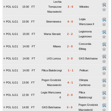
Lechia
x
POL ILG1
15:00
FT
Tomaszow
3
-
0
Wikielec
Mazowiecki
Legia
x
POL ILG1
15:00
FT
Skierniewice
4
-
0
Warszawa II
Legionovia
x
POL ILG1
15:00
FT
Warta Sieradz
2
-
2
Legionowo
Concordia
x
POL ILG1
14:00
FT
Mlawa
2
-
0
Elblag
x
POL ILG1
14:00
FT
LKS Lomza
3
-
0
GKS Belchatow
x
POL ILG1
14:00
FT
Pilica Bialobrzegi
1
-
1
Pelikan
Pogon Grodzisk
Olimpia
x
POL ILG1
13:00
FT
4
-
1
Mazowiecki
Zambrow
Legia Warszawa
Pilica
x
POL ILG1
12:30
FT
2
-
0
II
Bialobrzegi
Pogon Grodzisk
x
POL ILG1
14:00
FT
GKS Belchatow
0
-
0
Mazowiecki