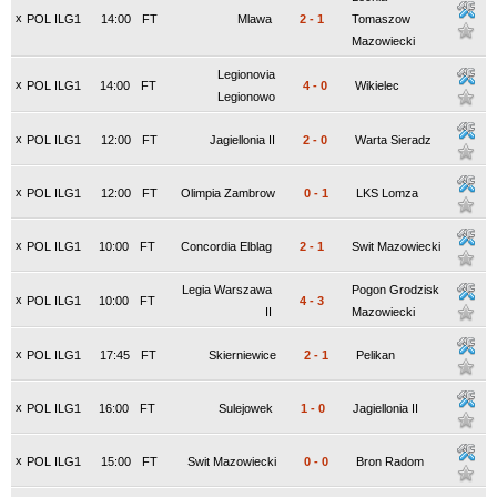
x
POL ILG1
14:00
FT
Mlawa
2
-
1
Tomaszow
Mazowiecki
Legionovia
x
POL ILG1
14:00
FT
4
-
0
Wikielec
Legionowo
x
POL ILG1
12:00
FT
Jagiellonia II
2
-
0
Warta Sieradz
x
POL ILG1
12:00
FT
Olimpia Zambrow
0
-
1
LKS Lomza
x
POL ILG1
10:00
FT
Concordia Elblag
2
-
1
Swit Mazowiecki
Legia Warszawa
Pogon Grodzisk
x
POL ILG1
10:00
FT
4
-
3
II
Mazowiecki
x
POL ILG1
17:45
FT
Skierniewice
2
-
1
Pelikan
x
POL ILG1
16:00
FT
Sulejowek
1
-
0
Jagiellonia II
x
POL ILG1
15:00
FT
Swit Mazowiecki
0
-
0
Bron Radom