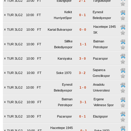
x
TUR 3LG2
10:00
FT
Elazigspor
2
-
1
Turgutluspor
Kelkit
Eynesil
x
TUR 3LG2
10:00
FT
0
-
1
HurriyetSpor
Belediyespor
Hacettepe 1945
x
TUR 3LG2
10:00
FT
Kartal Bulvarspor
0
-
0
SK
Silifke
Batman
x
TUR 3LG2
10:00
FT
1
-
1
Belediyespor
Petrolspor
x
TUR 3LG2
10:00
FT
Karsiyaka
3
-
0
Pazarspor
Sapanca
x
TUR 3LG2
10:00
FT
Soke 1970
3
-
2
Genclikspor
Eynesil
Anadolu
x
TUR 3LG2
10:00
FT
1
-
0
Belediyespor
Universitesi
Batman
Ergene
x
TUR 3LG2
10:00
FT
3
-
1
Petrolspor
Velimese Spor
x
TUR 3LG2
10:00
FT
Pazarspor
0
-
1
Elazigspor
Hacettepe 1945
x
TUR 3LG2
10:00
FT
0
-
1
Soke 1970