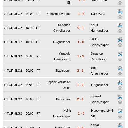
SK
x
TUR 3LG2
10:00
FT
Yeni Amasyaspor
1
-
2
Karsiyaka
Sapanca
Kelkit
x
TUR 3LG2
10:00
FT
0
-
1
Genclikspor
HurriyetSpor
Silifke
x
TUR 3LG2
10:00
FT
Turgutluspor
1
-
0
Belediyespor
Anadolu
Sapanca
x
TUR 3LG2
10:00
FT
3
-
3
Universitesi
Genclikspor
Yeni
x
TUR 3LG2
10:00
FT
Elazigspor
2
-
1
Amasyaspor
Ergene Velimese
x
TUR 3LG2
10:00
FT
1
-
2
Turgutluspor
Spor
Eynesil
x
TUR 3LG2
10:00
FT
Karsiyaka
2
-
1
Belediyespor
Kelkit
Hacettepe 1945
x
TUR 3LG2
10:00
FT
2
-
0
HurriyetSpor
SK
Kartal
x
TUR 3LG2
10:00
FT
Soke 1970
1
-
1