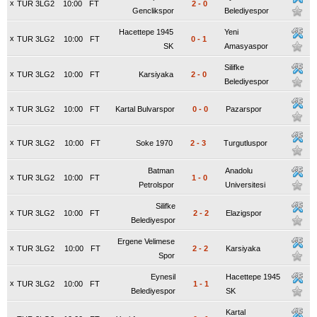
x
TUR 3LG2
10:00
FT
2
-
0
Genclikspor
Belediyespor
Hacettepe 1945
Yeni
x
TUR 3LG2
10:00
FT
0
-
1
SK
Amasyaspor
Silifke
x
TUR 3LG2
10:00
FT
Karsiyaka
2
-
0
Belediyespor
x
TUR 3LG2
10:00
FT
Kartal Bulvarspor
0
-
0
Pazarspor
x
TUR 3LG2
10:00
FT
Soke 1970
2
-
3
Turgutluspor
Batman
Anadolu
x
TUR 3LG2
10:00
FT
1
-
0
Petrolspor
Universitesi
Silifke
x
TUR 3LG2
10:00
FT
2
-
2
Elazigspor
Belediyespor
Ergene Velimese
x
TUR 3LG2
10:00
FT
2
-
2
Karsiyaka
Spor
Eynesil
Hacettepe 1945
x
TUR 3LG2
10:00
FT
1
-
1
Belediyespor
SK
Kartal