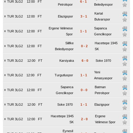
x
TUR 3LG2
12:00
FT
6
-
1
Petrolspor
Belediyespor
Kartal
x
TUR 3LG2
12:00
FT
Elazigspor
3
-
1
Bulvarspor
Ergene Velimese
Sapanca
x
TUR 3LG2
12:00
FT
1
-
1
Spor
Genclikspor
Silifke
Hacettepe 1945
x
TUR 3LG2
12:00
FT
0
-
2
Belediyespor
SK
x
TUR 3LG2
12:00
FT
Karsiyaka
6
-
0
Soke 1970
Yeni
x
TUR 3LG2
12:00
FT
Turgutluspor
1
-
1
Amasyaspor
Sapanca
Batman
x
TUR 3LG2
12:00
FT
0
-
0
Genclikspor
Petrolspor
x
TUR 3LG2
12:00
FT
Soke 1970
1
-
1
Elazigspor
Hacettepe 1945
Ergene
x
TUR 3LG2
12:00
FT
2
-
0
SK
Velimese Spor
Eynesil