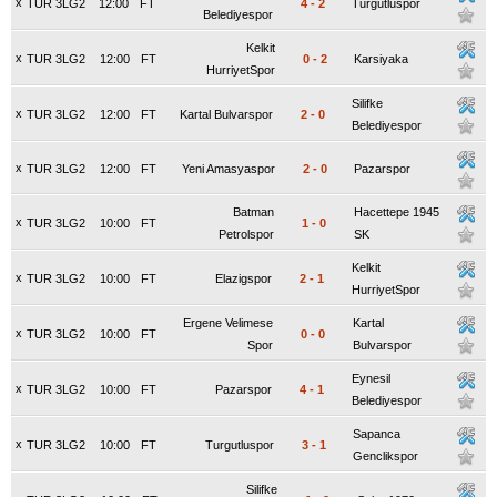
x
TUR 3LG2
12:00
FT
4
-
2
Turgutluspor
Belediyespor
Kelkit
x
TUR 3LG2
12:00
FT
0
-
2
Karsiyaka
HurriyetSpor
Silifke
x
TUR 3LG2
12:00
FT
Kartal Bulvarspor
2
-
0
Belediyespor
x
TUR 3LG2
12:00
FT
Yeni Amasyaspor
2
-
0
Pazarspor
Batman
Hacettepe 1945
x
TUR 3LG2
10:00
FT
1
-
0
Petrolspor
SK
Kelkit
x
TUR 3LG2
10:00
FT
Elazigspor
2
-
1
HurriyetSpor
Ergene Velimese
Kartal
x
TUR 3LG2
10:00
FT
0
-
0
Spor
Bulvarspor
Eynesil
x
TUR 3LG2
10:00
FT
Pazarspor
4
-
1
Belediyespor
Sapanca
x
TUR 3LG2
10:00
FT
Turgutluspor
3
-
1
Genclikspor
Silifke