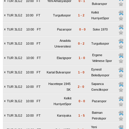
x
TUR 3LG2
10:00
FT
Yeni Amasyaspor
0
-
1
Bulvarspor
Kelkit
x
TUR 3LG2
10:00
FT
Turgutluspor
1
-
2
HurriyetSpor
x
TUR 3LG2
10:00
FT
Pazarspor
0
-
0
Soke 1970
Anadolu
x
TUR 3LG2
10:00
FT
0
-
2
Turgutluspor
Universitesi
Ergene
x
TUR 3LG2
10:00
FT
Elazigspor
1
-
0
Velimese Spor
Eynesil
x
TUR 3LG2
10:00
FT
Kartal Bulvarspor
1
-
0
Belediyespor
Hacettepe 1945
Sapanca
x
TUR 3LG2
10:00
FT
2
-
0
SK
Genclikspor
Kelkit
x
TUR 3LG2
10:00
FT
0
-
0
Pazarspor
HurriyetSpor
Batman
x
TUR 3LG2
10:00
FT
Karsiyaka
1
-
5
Petrolspor
Yeni