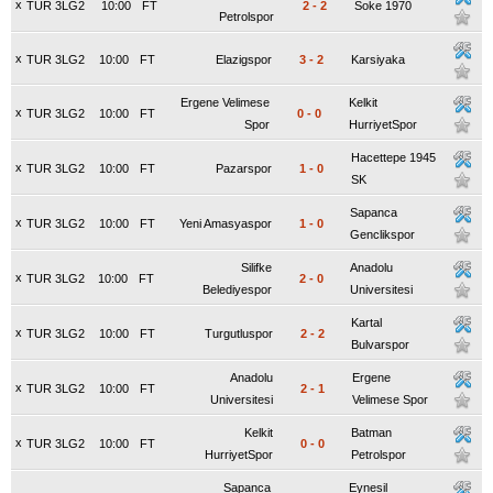
x
TUR 3LG2
10:00
FT
2
-
2
Soke 1970
Petrolspor
x
TUR 3LG2
10:00
FT
Elazigspor
3
-
2
Karsiyaka
Ergene Velimese
Kelkit
x
TUR 3LG2
10:00
FT
0
-
0
Spor
HurriyetSpor
Hacettepe 1945
x
TUR 3LG2
10:00
FT
Pazarspor
1
-
0
SK
Sapanca
x
TUR 3LG2
10:00
FT
Yeni Amasyaspor
1
-
0
Genclikspor
Silifke
Anadolu
x
TUR 3LG2
10:00
FT
2
-
0
Belediyespor
Universitesi
Kartal
x
TUR 3LG2
10:00
FT
Turgutluspor
2
-
2
Bulvarspor
Anadolu
Ergene
x
TUR 3LG2
10:00
FT
2
-
1
Universitesi
Velimese Spor
Kelkit
Batman
x
TUR 3LG2
10:00
FT
0
-
0
HurriyetSpor
Petrolspor
Sapanca
Eynesil