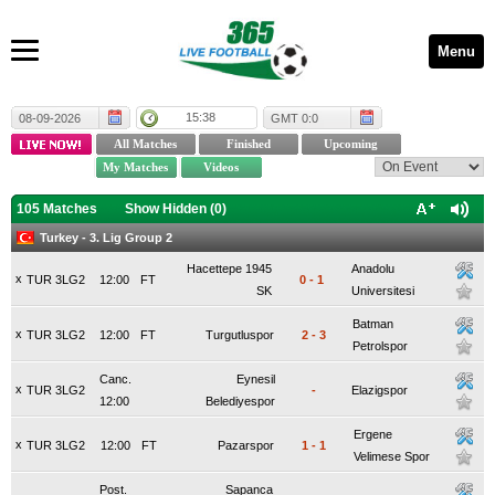
Menu
15:38
08-09-2026
GMT 0:0
105 Matches
Show Hidden (
0
)
Turkey - 3. Lig Group 2
Hacettepe 1945
Anadolu
x
TUR 3LG2
12:00
FT
0
-
1
SK
Universitesi
Batman
x
TUR 3LG2
12:00
FT
Turgutluspor
2
-
3
Petrolspor
Canc.
Eynesil
x
TUR 3LG2
-
Elazigspor
12:00
Belediyespor
Ergene
x
TUR 3LG2
12:00
FT
Pazarspor
1
-
1
Velimese Spor
Post.
Sapanca