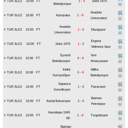
x
TUR 3LG2
10:00
FT
1
-
3
Soke 1970
Belediyespor
Anadolu
x
TUR 3LG2
10:00
FT
Karsiyaka
1
-
0
Universitesi
Anadolu
x
TUR 3LG2
10:00
FT
1
-
2
Elazigspor
Universitesi
Ergene
x
TUR 3LG2
10:00
FT
Soke 1970
1
-
2
Velimese Spor
Eynesil
Yeni
x
TUR 3LG2
10:00
FT
0
-
0
Belediyespor
Amasyaspor
Kelkit
Silifke
x
TUR 3LG2
10:00
FT
0
-
0
HurriyetSpor
Belediyespor
Sapanca
x
TUR 3LG2
10:00
FT
1
-
0
Pazarspor
Genclikspor
Batman
x
TUR 3LG2
10:00
FT
Kartal Bulvarspor
2
-
0
Petrolspor
Hacettepe 1945
x
TUR 3LG2
10:00
FT
1
-
0
Turgutluspor
SK
Batman