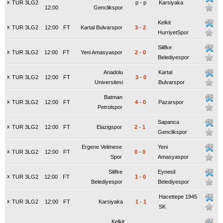
x
TUR 3LG2
p
-
p
Karsiyaka
12:00
Genclikspor
Kelkit
x
TUR 3LG2
12:00
FT
Kartal Bulvarspor
3
-
2
HurriyetSpor
Silifke
x
TUR 3LG2
12:00
FT
Yeni Amasyaspor
2
-
0
Belediyespor
Anadolu
Kartal
x
TUR 3LG2
12:00
FT
3
-
0
Universitesi
Bulvarspor
Batman
x
TUR 3LG2
12:00
FT
4
-
0
Pazarspor
Petrolspor
Sapanca
x
TUR 3LG2
12:00
FT
Elazigspor
2
-
1
Genclikspor
Ergene Velimese
Yeni
x
TUR 3LG2
12:00
FT
0
-
0
Spor
Amasyaspor
Silifke
Eynesil
x
TUR 3LG2
12:00
FT
1
-
0
Belediyespor
Belediyespor
Hacettepe 1945
x
TUR 3LG2
12:00
FT
Karsiyaka
1
-
1
SK
Kelkit