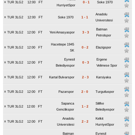
x
TUR 3LG2
12:00
FT
0
-
1
Soke 1970
HurriyetSpor
Anadolu
x
TUR 3LG2
12:00
FT
Soke 1970
1
-
1
Universitesi
Batman
x
TUR 3LG2
12:00
FT
Yeni Amasyaspor
3
-
3
Petrolspor
Hacettepe 1945
x
TUR 3LG2
12:00
FT
0
-
2
Elazigspor
SK
Eynesil
Ergene
x
TUR 3LG2
12:00
FT
0
-
3
Belediyespor
Velimese Spor
x
TUR 3LG2
12:00
FT
Kartal Bulvarspor
2
-
3
Karsiyaka
x
TUR 3LG2
12:00
FT
Pazarspor
2
-
0
Turgutluspor
Sapanca
Silifke
x
TUR 3LG2
12:00
FT
1
-
2
Genclikspor
Belediyespor
Anadolu
Kelkit
x
TUR 3LG2
12:00
FT
2
-
2
Universitesi
HurriyetSpor
Batman
Eynesil