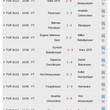
x
TUR 3LG2
10:00
FT
Soke 1970
1
-
0
Amasyaspor
Anadolu
x
TUR 3LG2
10:00
FT
Pazarspor
1
-
3
Universitesi
Batman
x
TUR 3LG2
10:00
FT
1
-
1
Elazigspor
Petrolspor
Ergene Velimese
Silifke
x
TUR 3LG2
10:00
FT
3
-
2
Spor
Belediyespor
Eynesil
x
TUR 3LG2
10:00
FT
1
-
3
Soke 1970
Belediyespor
Sapanca
Kartal
x
TUR 3LG2
10:00
FT
1
-
0
Genclikspor
Bulvarspor
Kelkit
x
TUR 3LG2
10:00
FT
Yeni Amasyaspor
0
-
1
HurriyetSpor
x
TUR 3LG2
10:00
FT
Turgutluspor
1
-
0
Karsiyaka
Anadolu
Yeni
x
TUR 3LG2
10:00
FT
2
-
0
Universitesi
Amasyaspor