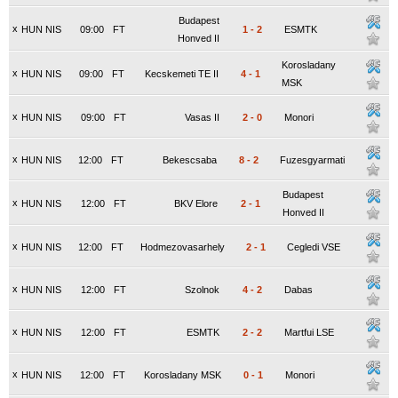
Budapest
x
HUN NIS
09:00
FT
1
-
2
ESMTK
Honved II
Korosladany
x
HUN NIS
09:00
FT
Kecskemeti TE II
4
-
1
MSK
x
HUN NIS
09:00
FT
Vasas II
2
-
0
Monori
x
HUN NIS
12:00
FT
Bekescsaba
8
-
2
Fuzesgyarmati
Budapest
x
HUN NIS
12:00
FT
BKV Elore
2
-
1
Honved II
x
HUN NIS
12:00
FT
Hodmezovasarhely
2
-
1
Cegledi VSE
x
HUN NIS
12:00
FT
Szolnok
4
-
2
Dabas
x
HUN NIS
12:00
FT
ESMTK
2
-
2
Martfui LSE
x
HUN NIS
12:00
FT
Korosladany MSK
0
-
1
Monori