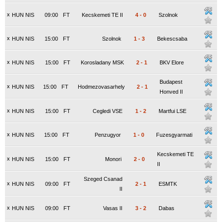
x
HUN NIS
09:00
FT
Kecskemeti TE II
4
-
0
Szolnok
x
HUN NIS
15:00
FT
Szolnok
1
-
3
Bekescsaba
x
HUN NIS
15:00
FT
Korosladany MSK
2
-
1
BKV Elore
Budapest
x
HUN NIS
15:00
FT
Hodmezovasarhely
2
-
1
Honved II
x
HUN NIS
15:00
FT
Cegledi VSE
1
-
2
Martfui LSE
x
HUN NIS
15:00
FT
Penzugyor
1
-
0
Fuzesgyarmati
Kecskemeti TE
x
HUN NIS
15:00
FT
Monori
2
-
0
II
Szeged Csanad
x
HUN NIS
09:00
FT
2
-
1
ESMTK
II
x
HUN NIS
09:00
FT
Vasas II
3
-
2
Dabas