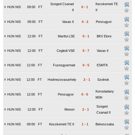
Szeged Csanad
Kecskemeti TE
x
HUN NIS
09:00
FT
0
-
1
II
II
x
HUN NIS
09:00
FT
Vasas II
4
-
2
Penzugyor
x
HUN NIS
12:00
FT
Martfui LSE
0
-
1
BKV Elore
x
HUN NIS
12:00
FT
Cegledi VSE
0
-
7
Vasas II
x
HUN NIS
12:00
FT
Fuzesgyarmati
0
-
5
ESMTK
x
HUN NIS
12:00
FT
Hodmezovasarhely
2
-
1
Szolnok
Korosladany
x
HUN NIS
12:00
FT
Penzugyor
0
-
0
MSK
Szeged
x
HUN NIS
12:00
FT
Monori
2
-
1
Csanad II
x
HUN NIS
09:00
FT
Kecskemeti TE II
1
-
1
Bekescsaba