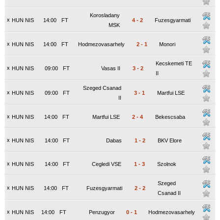
Korosladany
x
HUN NIS
14:00
FT
4
-
2
Fuzesgyarmati
MSK
x
HUN NIS
14:00
FT
Hodmezovasarhely
2
-
1
Monori
Kecskemeti TE
x
HUN NIS
09:00
FT
Vasas II
3
-
2
II
Szeged Csanad
x
HUN NIS
09:00
FT
3
-
1
Martfui LSE
II
x
HUN NIS
14:00
FT
Martfui LSE
2
-
4
Bekescsaba
x
HUN NIS
14:00
FT
Dabas
1
-
2
BKV Elore
x
HUN NIS
14:00
FT
Cegledi VSE
1
-
3
Szolnok
Szeged
x
HUN NIS
14:00
FT
Fuzesgyarmati
2
-
2
Csanad II
x
HUN NIS
14:00
FT
Penzugyor
0
-
1
Hodmezovasarhely