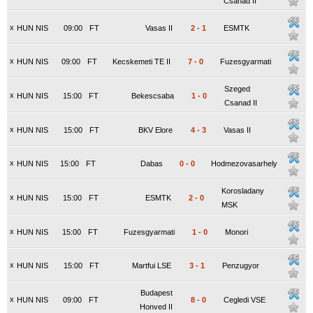
Csanad II
x
HUN NIS
09:00
FT
Vasas II
2
-
1
ESMTK
x
HUN NIS
09:00
FT
Kecskemeti TE II
7
-
0
Fuzesgyarmati
Szeged
x
HUN NIS
15:00
FT
Bekescsaba
1
-
0
Csanad II
x
HUN NIS
15:00
FT
BKV Elore
4
-
3
Vasas II
x
HUN NIS
15:00
FT
Dabas
0
-
0
Hodmezovasarhely
Korosladany
x
HUN NIS
15:00
FT
ESMTK
2
-
0
MSK
x
HUN NIS
15:00
FT
Fuzesgyarmati
1
-
0
Monori
x
HUN NIS
15:00
FT
Martfui LSE
3
-
1
Penzugyor
Budapest
x
HUN NIS
09:00
FT
8
-
0
Cegledi VSE
Honved II