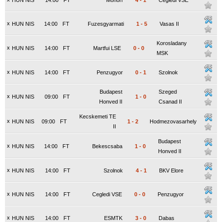
HUN NIS
14:00
FT
Monori
4
-
1
Cegledi VSE
x
HUN NIS
14:00
FT
Fuzesgyarmati
1
-
5
Vasas II
Korosladany
x
HUN NIS
14:00
FT
Martfui LSE
0
-
0
MSK
x
HUN NIS
14:00
FT
Penzugyor
0
-
1
Szolnok
Budapest
Szeged
x
HUN NIS
09:00
FT
1
-
0
Honved II
Csanad II
Kecskemeti TE
x
HUN NIS
09:00
FT
1
-
2
Hodmezovasarhely
II
Budapest
x
HUN NIS
14:00
FT
Bekescsaba
1
-
0
Honved II
x
HUN NIS
14:00
FT
Szolnok
4
-
1
BKV Elore
x
HUN NIS
14:00
FT
Cegledi VSE
0
-
0
Penzugyor
x
HUN NIS
14:00
FT
ESMTK
3
-
0
Dabas