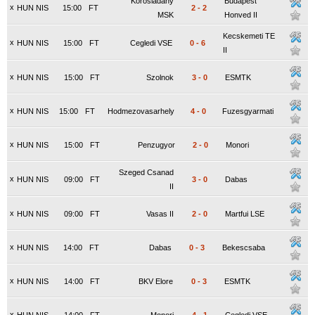
Korosladany
Budapest
x
HUN NIS
15:00
FT
2
-
2
MSK
Honved II
Kecskemeti TE
x
HUN NIS
15:00
FT
Cegledi VSE
0
-
6
II
x
HUN NIS
15:00
FT
Szolnok
3
-
0
ESMTK
x
HUN NIS
15:00
FT
Hodmezovasarhely
4
-
0
Fuzesgyarmati
x
HUN NIS
15:00
FT
Penzugyor
2
-
0
Monori
Szeged Csanad
x
HUN NIS
09:00
FT
3
-
0
Dabas
II
x
HUN NIS
09:00
FT
Vasas II
2
-
0
Martfui LSE
x
HUN NIS
14:00
FT
Dabas
0
-
3
Bekescsaba
x
HUN NIS
14:00
FT
BKV Elore
0
-
3
ESMTK
x