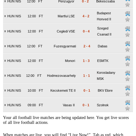
x
HUN NIS
12:00
FT
Penzugyor
0
-
2
Bekescsaba
Budapest
x
HUN NIS
12:00
FT
Martfui LSE
4
-
2
Honved II
Szeged
x
HUN NIS
12:00
FT
Cegledi VSE
0
-
4
Csanad II
x
HUN NIS
12:00
FT
Fuzesgyarmati
2
-
4
Dabas
x
HUN NIS
12:00
FT
Monori
1
-
3
ESMTK
Korosladany
x
HUN NIS
12:00
FT
Hodmezovasarhely
1
-
1
MSK
x
HUN NIS
10:00
FT
Kecskemeti TE II
0
-
1
BKV Elore
x
HUN NIS
09:00
FT
Vasas II
0
-
1
Szolnok
Your all football live matches are being updated here. You get live scores
of all live football actions.
When matches are live, you will find “Live Now!” Tab as red, which