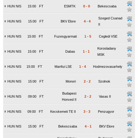
x
HUN NIS
15:00
FT
ESMTK
0
-
0
Bekescsaba
Szeged Csanad
x
HUN NIS
15:00
FT
BKV Elore
4
-
4
II
x
HUN NIS
15:00
FT
Fuzesgyarmati
1
-
5
Cegledi VSE
Korosladany
x
HUN NIS
15:00
FT
Dabas
1
-
1
MSK
x
HUN NIS
15:00
FT
Martfui LSE
1
-
4
Hodmezovasarhely
x
HUN NIS
15:00
FT
Monori
2
-
2
Szolnok
Budapest
x
HUN NIS
09:00
FT
2
-
2
Vasas II
Honved II
x
HUN NIS
09:00
FT
Kecskemeti TE II
3
-
3
Penzugyor
x
HUN NIS
15:00
FT
Bekescsaba
4
-
1
BKV Elore