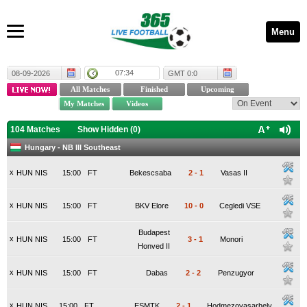
Menu
07:34
08-09-2026
GMT 0:0
104 Matches
Show Hidden (
0
)
Hungary - NB III Southeast
x
HUN NIS
15:00
FT
Bekescsaba
2
-
1
Vasas II
x
HUN NIS
15:00
FT
BKV Elore
10
-
0
Cegledi VSE
Budapest
x
HUN NIS
15:00
FT
3
-
1
Monori
Honved II
x
HUN NIS
15:00
FT
Dabas
2
-
2
Penzugyor
x
HUN NIS
15:00
FT
ESMTK
2
-
1
Hodmezovasarhely