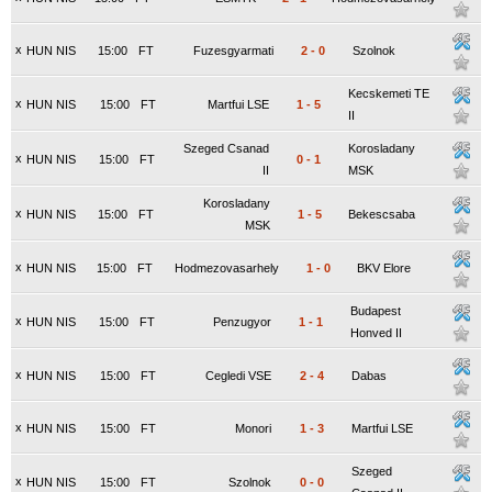
x
HUN NIS
15:00
FT
Fuzesgyarmati
2
-
0
Szolnok
Kecskemeti TE
x
HUN NIS
15:00
FT
Martfui LSE
1
-
5
II
Szeged Csanad
Korosladany
x
HUN NIS
15:00
FT
0
-
1
II
MSK
Korosladany
x
HUN NIS
15:00
FT
1
-
5
Bekescsaba
MSK
x
HUN NIS
15:00
FT
Hodmezovasarhely
1
-
0
BKV Elore
Budapest
x
HUN NIS
15:00
FT
Penzugyor
1
-
1
Honved II
x
HUN NIS
15:00
FT
Cegledi VSE
2
-
4
Dabas
x
HUN NIS
15:00
FT
Monori
1
-
3
Martfui LSE
Szeged
x
HUN NIS
15:00
FT
Szolnok
0
-
0