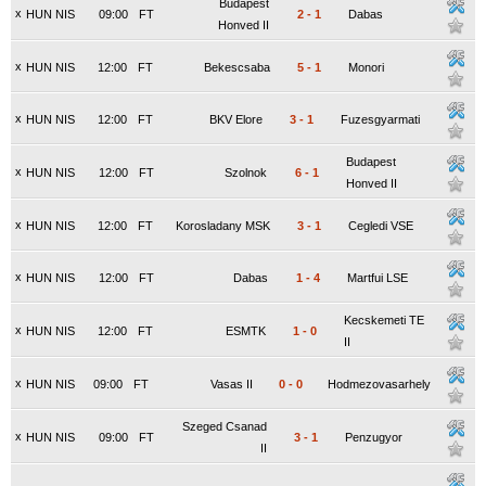
Budapest
x
HUN NIS
09:00
FT
2
-
1
Dabas
Honved II
x
HUN NIS
12:00
FT
Bekescsaba
5
-
1
Monori
x
HUN NIS
12:00
FT
BKV Elore
3
-
1
Fuzesgyarmati
Budapest
x
HUN NIS
12:00
FT
Szolnok
6
-
1
Honved II
x
HUN NIS
12:00
FT
Korosladany MSK
3
-
1
Cegledi VSE
x
HUN NIS
12:00
FT
Dabas
1
-
4
Martfui LSE
Kecskemeti TE
x
HUN NIS
12:00
FT
ESMTK
1
-
0
II
x
HUN NIS
09:00
FT
Vasas II
0
-
0
Hodmezovasarhely
Szeged Csanad
x
HUN NIS
09:00
FT
3
-
1
Penzugyor
II