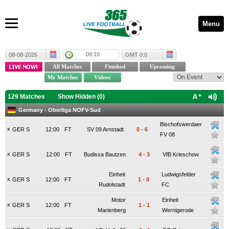
Menu
09:10
08-08-2026
GMT 0:0
129 Matches
Show Hidden (
0
)
Germany - Oberliga NOFV-Sud
Bischofswerdaer
x
GER S
12:00
FT
SV 09 Arnstadt
0
-
6
FV 08
x
GER S
12:00
FT
Budissa Bautzen
4
-
3
VfB Krieschow
Einheit
Ludwigsfelder
x
GER S
12:00
FT
1
-
0
Rudolstadt
FC
Motor
Einheit
x
GER S
12:00
FT
1
-
1
Marienberg
Wernigerode