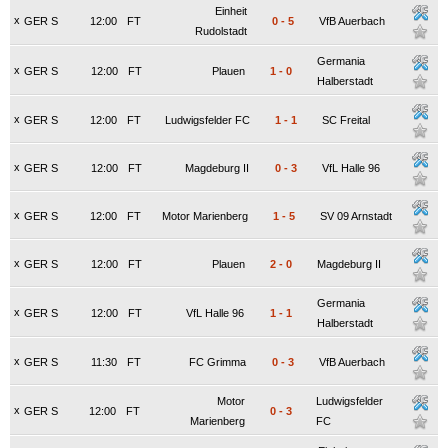
Einheit
x
GER S
12:00
FT
0
-
5
VfB Auerbach
Rudolstadt
Germania
x
GER S
12:00
FT
Plauen
1
-
0
Halberstadt
x
GER S
12:00
FT
Ludwigsfelder FC
1
-
1
SC Freital
x
GER S
12:00
FT
Magdeburg II
0
-
3
VfL Halle 96
x
GER S
12:00
FT
Motor Marienberg
1
-
5
SV 09 Arnstadt
x
GER S
12:00
FT
Plauen
2
-
0
Magdeburg II
Germania
x
GER S
12:00
FT
VfL Halle 96
1
-
1
Halberstadt
x
GER S
11:30
FT
FC Grimma
0
-
3
VfB Auerbach
Motor
Ludwigsfelder
x
GER S
12:00
FT
0
-
3
Marienberg
FC