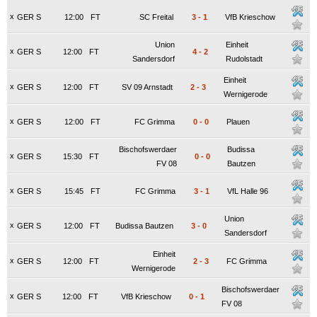
x
GER S
12:00
FT
SC Freital
3
-
1
VfB Krieschow
Union
Einheit
x
GER S
12:00
FT
4
-
2
Sandersdorf
Rudolstadt
Einheit
x
GER S
12:00
FT
SV 09 Arnstadt
2
-
3
Wernigerode
x
GER S
12:00
FT
FC Grimma
0
-
0
Plauen
Bischofswerdaer
Budissa
x
GER S
15:30
FT
0
-
0
FV 08
Bautzen
x
GER S
15:45
FT
FC Grimma
3
-
1
VfL Halle 96
Union
x
GER S
12:00
FT
Budissa Bautzen
3
-
0
Sandersdorf
Einheit
x
GER S
12:00
FT
2
-
3
FC Grimma
Wernigerode
Bischofswerdaer
x
GER S
12:00
FT
VfB Krieschow
0
-
1
FV 08