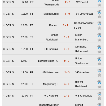
x
GER S
12:00
FT
2
-
0
SC Freital
Wernigerode
x
GER S
12:00
FT
Magdeburg II
4
-
0
SV 09 Arnstadt
Bischofswerdaer
x
GER S
12:00
FT
Plauen
0
-
1
FV 08
Einheit
Motor
x
GER S
12:00
FT
1
-
1
Rudolstadt
Marienberg
Germania
x
GER S
12:00
FT
FC Grimma
0
-
3
Halberstadt
Union
x
GER S
12:00
FT
Ludwigsfelder FC
0
-
0
Sandersdorf
x
GER S
12:00
FT
VfB Krieschow
2
-
3
VfB Auerbach
Einheit
x
GER S
12:00
FT
Magdeburg II
4
-
0
Rudolstadt
x
GER S
12:00
FT
VfL Halle 96
1
-
1
VfB Krieschow
Bischofswerdaer
Einheit