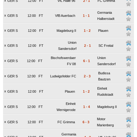
x
GER S
12:00
FT
VfL Halle 96
2
-
1
FC Grimma
Germania
x
GER S
12:00
FT
VfB Auerbach
1
-
1
Halberstadt
x
GER S
12:00
FT
Magdeburg II
1
-
2
Plauen
Union
x
GER S
12:00
FT
2
-
1
SC Freital
Sandersdorf
Bischofswerdaer
Union
x
GER S
12:00
FT
6
-
1
FV 08
Sandersdorf
Budissa
x
GER S
12:00
FT
Ludwigsfelder FC
2
-
3
Bautzen
Einheit
x
GER S
12:00
FT
Plauen
1
-
2
Rudolstadt
Einheit
x
GER S
12:00
FT
1
-
4
Magdeburg II
Wernigerode
Motor
x
GER S
12:00
FT
FC Grimma
6
-
3
Marienberg
Germania