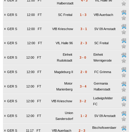
x
GER S
12:00
FT
4
-
3
VfL Halle 96
Halberstadt
x
GER S
12:00
FT
SC Freital
1
-
3
VfB Auerbach
x
GER S
12:00
FT
VfB Krieschow
3
-
1
SV 09 Arnstadt
x
GER S
12:00
FT
VfL Halle 96
2
-
3
SC Freital
Einheit
Einheit
x
GER S
12:00
FT
3
-
0
Rudolstadt
Wernigerode
x
GER S
12:00
FT
Magdeburg II
2
-
0
FC Grimma
Motor
Germania
x
GER S
12:00
FT
3
-
4
Marienberg
Halberstadt
Ludwigsfelder
x
GER S
12:00
FT
VfB Krieschow
3
-
2
FC
Union
x
GER S
12:00
FT
1
-
2
SV 09 Arnstadt
Sandersdorf
Bischofswerdaer
x
GER S
11:17
FT
VfB Auerbach
2
-
3