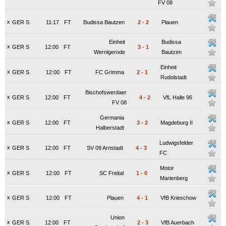
FV 08
x
GER S
11:17
FT
Budissa Bautzen
2
-
2
Plauen
Einheit
Budissa
x
GER S
12:00
FT
3
-
1
Wernigerode
Bautzen
Einheit
x
GER S
12:00
FT
FC Grimma
2
-
1
Rudolstadt
Bischofswerdaer
x
GER S
12:00
FT
4
-
2
VfL Halle 96
FV 08
Germania
x
GER S
12:00
FT
3
-
2
Magdeburg II
Halberstadt
Ludwigsfelder
x
GER S
12:00
FT
SV 09 Arnstadt
4
-
3
FC
Motor
x
GER S
12:00
FT
SC Freital
1
-
0
Marienberg
x
GER S
12:00
FT
Plauen
4
-
1
VfB Krieschow
Union
x
GER S
12:00
FT
2
-
3
VfB Auerbach