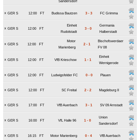
Sandersdorf
x
GER S
12:00
FT
Budissa Bautzen
3
-
3
FC Grimma
Einheit
Germania
x
GER S
12:00
FT
3
-
0
Rudolstadt
Halberstadt
Motor
Bischofswerdaer
x
GER S
12:00
FT
2
-
1
Marienberg
FV 08
Einheit
x
GER S
12:00
FT
VfB Krieschow
1
-
1
Wernigerode
x
GER S
12:00
FT
Ludwigsfelder FC
0
-
0
Plauen
x
GER S
12:00
FT
SC Freital
2
-
2
Magdeburg II
x
GER S
17:00
FT
VfB Auerbach
3
-
1
SV 09 Arnstadt
Union
x
GER S
16:00
FT
VfL Halle 96
1
-
0
Sandersdorf
x
GER S
16:15
FT
Motor Marienberg
0
-
4
VfB Auerbach