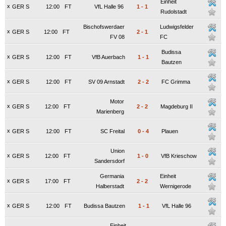
Einheit
x
GER S
12:00
FT
VfL Halle 96
1
-
1
Rudolstadt
Bischofswerdaer
Ludwigsfelder
x
GER S
12:00
FT
2
-
1
FV 08
FC
Budissa
x
GER S
12:00
FT
VfB Auerbach
1
-
1
Bautzen
x
GER S
12:00
FT
SV 09 Arnstadt
2
-
2
FC Grimma
Motor
x
GER S
12:00
FT
2
-
2
Magdeburg II
Marienberg
x
GER S
12:00
FT
SC Freital
0
-
4
Plauen
Union
x
GER S
12:00
FT
1
-
0
VfB Krieschow
Sandersdorf
Germania
Einheit
x
GER S
17:00
FT
2
-
2
Halberstadt
Wernigerode
x
GER S
12:00
FT
Budissa Bautzen
1
-
1
VfL Halle 96
Einheit