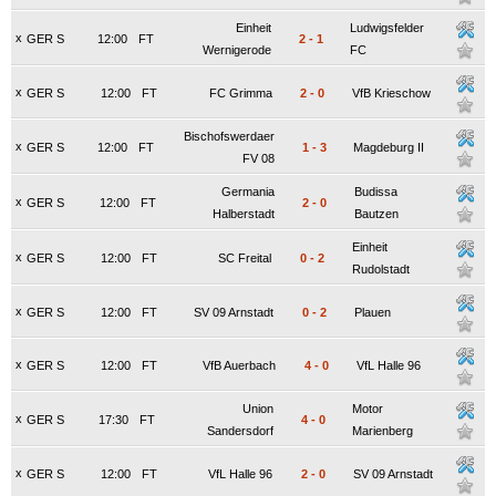
Einheit
Ludwigsfelder
x
GER S
12:00
FT
2
-
1
Wernigerode
FC
x
GER S
12:00
FT
FC Grimma
2
-
0
VfB Krieschow
Bischofswerdaer
x
GER S
12:00
FT
1
-
3
Magdeburg II
FV 08
Germania
Budissa
x
GER S
12:00
FT
2
-
0
Halberstadt
Bautzen
Einheit
x
GER S
12:00
FT
SC Freital
0
-
2
Rudolstadt
x
GER S
12:00
FT
SV 09 Arnstadt
0
-
2
Plauen
x
GER S
12:00
FT
VfB Auerbach
4
-
0
VfL Halle 96
Union
Motor
x
GER S
17:30
FT
4
-
0
Sandersdorf
Marienberg
x
GER S
12:00
FT
VfL Halle 96
2
-
0
SV 09 Arnstadt