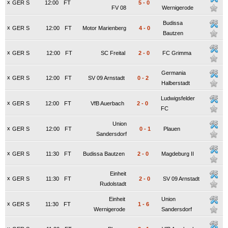
x
GER S
12:00
FT
5
-
0
FV 08
Wernigerode
Budissa
x
GER S
12:00
FT
Motor Marienberg
4
-
0
Bautzen
x
GER S
12:00
FT
SC Freital
2
-
0
FC Grimma
Germania
x
GER S
12:00
FT
SV 09 Arnstadt
0
-
2
Halberstadt
Ludwigsfelder
x
GER S
12:00
FT
VfB Auerbach
2
-
0
FC
Union
x
GER S
12:00
FT
0
-
1
Plauen
Sandersdorf
x
GER S
11:30
FT
Budissa Bautzen
2
-
0
Magdeburg II
Einheit
x
GER S
11:30
FT
2
-
0
SV 09 Arnstadt
Rudolstadt
Einheit
Union
x
GER S
11:30
FT
1
-
6
Wernigerode
Sandersdorf