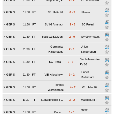
GER S
11:30
FT
Magdeburg II
2
-
2
VfB Krieschow
x
GER S
11:30
FT
VfL Halle 96
0
-
2
Plauen
x
GER S
11:30
FT
SV 09 Arnstadt
1
-
3
SC Freital
x
GER S
11:30
FT
Budissa Bautzen
2
-
0
SV 09 Arnstadt
Germania
Union
x
GER S
11:30
FT
2
-
1
Halberstadt
Sandersdorf
Bischofswerdaer
x
GER S
11:30
FT
SC Freital
2
-
3
FV 08
Einheit
x
GER S
11:30
FT
VfB Krieschow
3
-
2
Rudolstadt
Einheit
x
GER S
11:30
FT
4
-
2
VfL Halle 96
Wernigerode
x
GER S
11:30
FT
Ludwigsfelder FC
3
-
2
Magdeburg II
Motor
x
GER S
11:30
FT
Plauen
6
-
0