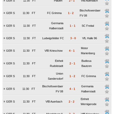
x
GER S
11:30
FT
Plauen
2
-
1
VfB Auerbach
Bischofswerdaer
x
GER S
11:30
FT
FC Grimma
1
-
2
FV 08
Germania
x
GER S
11:30
FT
1
-
1
SC Freital
Halberstadt
x
GER S
11:30
FT
Ludwigsfelder FC
3
-
0
VfL Halle 96
Motor
x
GER S
11:30
FT
VfB Krieschow
4
-
1
Marienberg
Einheit
Budissa
x
GER S
11:30
FT
2
-
1
Rudolstadt
Bautzen
Union
x
GER S
11:30
FT
1
-
2
FC Grimma
Sandersdorf
Bischofswerdaer
Germania
x
GER S
11:30
FT
4
-
1
FV 08
Halberstadt
Einheit
x
GER S
11:30
FT
VfB Auerbach
2
-
2
Wernigerode
x