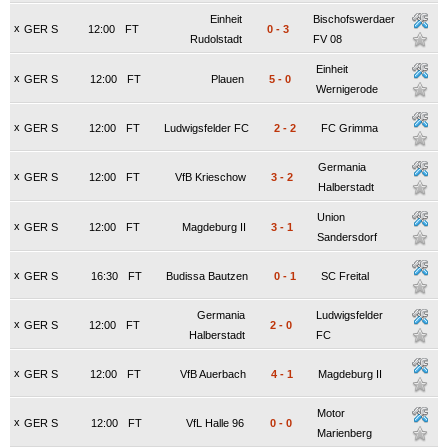
Einheit
Bischofswerdaer
x
GER S
12:00
FT
0
-
3
Rudolstadt
FV 08
Einheit
x
GER S
12:00
FT
Plauen
5
-
0
Wernigerode
x
GER S
12:00
FT
Ludwigsfelder FC
2
-
2
FC Grimma
Germania
x
GER S
12:00
FT
VfB Krieschow
3
-
2
Halberstadt
Union
x
GER S
12:00
FT
Magdeburg II
3
-
1
Sandersdorf
x
GER S
16:30
FT
Budissa Bautzen
0
-
1
SC Freital
Germania
Ludwigsfelder
x
GER S
12:00
FT
2
-
0
Halberstadt
FC
x
GER S
12:00
FT
VfB Auerbach
4
-
1
Magdeburg II
Motor
x
GER S
12:00
FT
VfL Halle 96
0
-
0
Marienberg