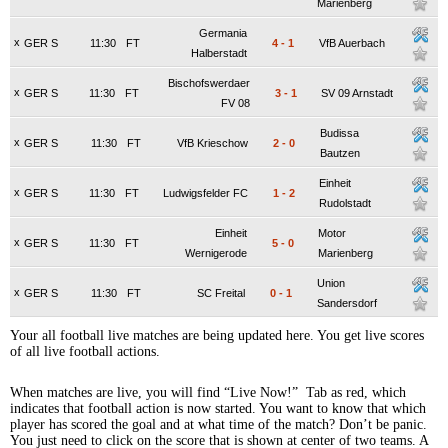
Marienberg
Germania
x
GER S
11:30
FT
4
-
1
VfB Auerbach
Halberstadt
Bischofswerdaer
x
GER S
11:30
FT
3
-
1
SV 09 Arnstadt
FV 08
Budissa
x
GER S
11:30
FT
VfB Krieschow
2
-
0
Bautzen
Einheit
x
GER S
11:30
FT
Ludwigsfelder FC
1
-
2
Rudolstadt
Einheit
Motor
x
GER S
11:30
FT
5
-
0
Wernigerode
Marienberg
Union
x
GER S
11:30
FT
SC Freital
0
-
1
Sandersdorf
Your all football live matches are being updated here. You get live scores
of all live football actions.
When matches are live, you will find “Live Now!” Tab as red, which
indicates that football action is now started. You want to know that which
player has scored the goal and at what time of the match? Don’t be panic.
You just need to click on the score that is shown at center of two teams. A