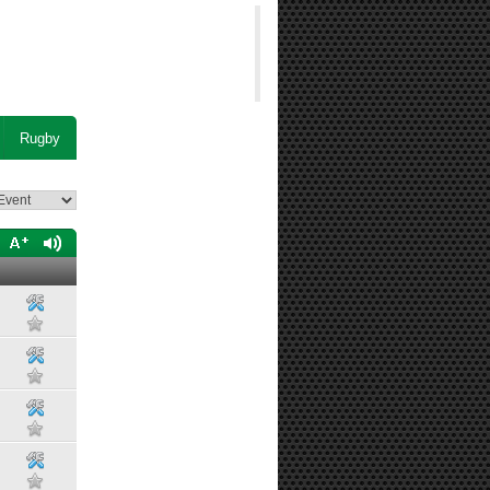
Rugby