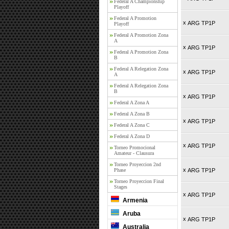
Federal A Championship
Playoff
Federal A Promotion
x
ARG TP1P
Playoff
Federal A Promotion Zona
A
x
ARG TP1P
Federal A Promotion Zona
B
Federal A Relegation Zona
x
ARG TP1P
A
Federal A Relegation Zona
B
x
ARG TP1P
Federal A Zona A
Federal A Zona B
x
ARG TP1P
Federal A Zona C
Federal A Zona D
x
ARG TP1P
Torneo Promocional
Amateur - Clausura
Torneo Proyeccion 2nd
x
Phase
ARG TP1P
Torneo Proyeccion Final
Stages
x
ARG TP1P
Armenia
Aruba
x
ARG TP1P
Australia